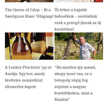
The Queen of Crisp – Itt a
Új évhez a legjobb
Sauvignon Blanc Világnap!
buborékok – szerintünk
ezek a pezsgő járnak az új
kezdethez!
A Lenkey Pincészet '99-es
“Ha minden így marad,
Aszúja: Egy bor, amely
ahogy most van, ez a
kivételes nemzetközi
betegség végig fog
elismerést kapott
söpörni a magyar
borvidékeken, mint a
filoxéra”