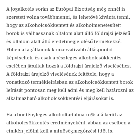
A jogalkotás során az Európai Bizottság még ennél is
szeretett volna továbbmenni, és lehetővé kívánta tenni,
hogy az alkoholcsökkentett és alkoholmenetesített
borok is válhassanak oltalom alatt álló földrajzi jelzésű
és oltalom alatt álló eredetmegjelölésű termékekké.
Ebben a tagállamok konzervatívabb álláspontot
képviseltek, és csak a részleges alkoholcsökkentés
esetében járultak hozzá a földrajzi árujelző viseléséhez.
A földrajzi árujelző viselésének feltétele, hogy a
vonatkozó termékleírásban az alkoholcsökkentett borok
leírását pontosan meg kell adni és meg kell határozni az
alkalmazható alkoholcsökkentési eljárásokat is.
Ha a bor tényleges alkoholtartalma 10% alá kerül az
alkoholcsökkentés eredményeként, abban az esetben a
címkén jelölni kell a minőségmegőrzési időt is.