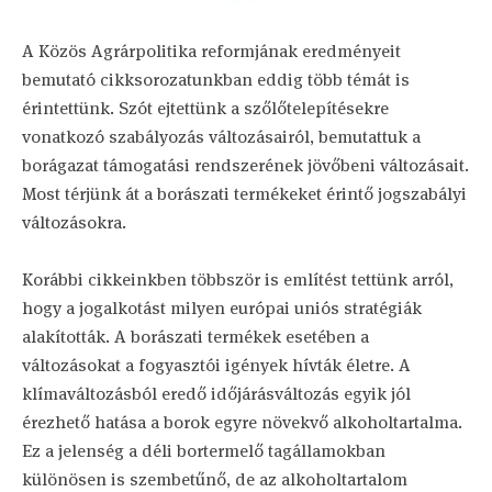
A Közös Agrárpolitika reformjának eredményeit
bemutató cikksorozatunkban eddig több témát is
érintettünk. Szót ejtettünk a szőlőtelepítésekre
vonatkozó szabályozás változásairól, bemutattuk a
borágazat támogatási rendszerének jövőbeni változásait.
Most térjünk át a borászati termékeket érintő jogszabályi
változásokra.
Korábbi cikkeinkben többször is említést tettünk arról,
hogy a jogalkotást milyen európai uniós stratégiák
alakították. A borászati termékek esetében a
változásokat a fogyasztói igények hívták életre. A
klímaváltozásból eredő időjárásváltozás egyik jól
érezhető hatása a borok egyre növekvő alkoholtartalma.
Ez a jelenség a déli bortermelő tagállamokban
különösen is szembetűnő, de az alkoholtartalom