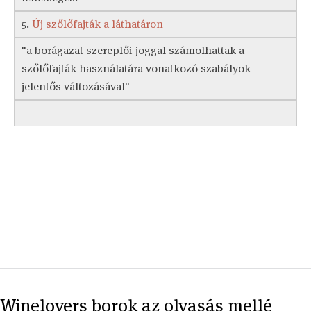
5.
Új szőlőfajták a láthatáron
"a borágazat szereplői joggal számolhattak a
szőlőfajták használatára vonatkozó szabályok
jelentős változásával"
Winelovers borok az olvasás mellé