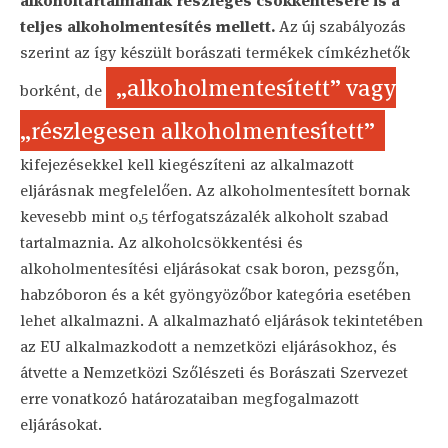
alkoholtartalmának részleges csökkentésére is a
teljes alkoholmentesítés mellett.
Az új szabályozás
szerint az így készült borászati termékek címkézhetők
„alkoholmentesített” vagy
borként, de
„részlegesen alkoholmentesített”
kifejezésekkel kell kiegészíteni az alkalmazott
eljárásnak megfelelően. Az alkoholmentesített bornak
kevesebb mint 0,5 térfogatszázalék alkoholt szabad
tartalmaznia. Az alkoholcsökkentési és
alkoholmentesítési eljárásokat csak boron, pezsgőn,
habzóboron és a két gyöngyözőbor kategória esetében
lehet alkalmazni. A alkalmazható eljárások tekintetében
az EU alkalmazkodott a nemzetközi eljárásokhoz, és
átvette a Nemzetközi Szőlészeti és Borászati Szervezet
erre vonatkozó határozataiban megfogalmazott
eljárásokat.