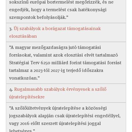
sokszínű európai bortermelést megőrizzék, és ne
engedjék, hogy a termelést csak hatékonysági
szempontok befolyásolják."
3.
Új szabályok a borágazat támogatásainak
elosztásában
"A magyar mezőgazdaságra jutó támogatási
forrásokat, valamint azok elosztási elvét tartalmazó
Stratégiai Terv 6250 milliárd forint támogatási forrást
tartalmaz a 2023-tól 2027-ig terjedő időszakra
vonatkozóan."
4.
Rugalmasabb szabályok érvényesek a szőlő
újratelepítésekre
"A szőlőültetvények újratelepítése a közösségi
jogszabályok alapján csak újratelepítési engedéllyel,
vagy 2016 előtt szerzett újratelepítési joggal
lehetséges."