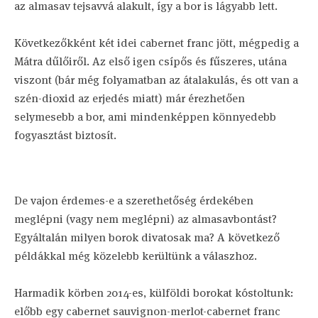
az almasav tejsavvá alakult, így a bor is lágyabb lett.
Következőkként két idei cabernet franc jött, mégpedig a
Mátra dűlőiről. Az első igen csípős és fűszeres, utána
viszont (bár még folyamatban az átalakulás, és ott van a
szén-dioxid az erjedés miatt) már érezhetően
selymesebb a bor, ami mindenképpen könnyedebb
fogyasztást biztosít.
De vajon érdemes-e a szerethetőség érdekében
meglépni (vagy nem meglépni) az almasavbontást?
Egyáltalán milyen borok divatosak ma? A következő
példákkal még közelebb kerültünk a válaszhoz.
Harmadik körben 2014-es, külföldi borokat kóstoltunk:
előbb egy cabernet sauvignon-merlot-cabernet franc