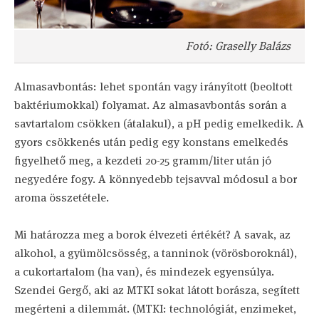
Fotó: Graselly Balázs
Almasavbontás: lehet spontán vagy irányított (beoltott
baktériumokkal) folyamat. Az almasavbontás során a
savtartalom csökken (átalakul), a pH pedig emelkedik. A
gyors csökkenés után pedig egy konstans emelkedés
figyelhető meg, a kezdeti 20-25 gramm/liter után jó
negyedére fogy. A könnyedebb tejsavval módosul a bor
aroma összetétele.
Mi határozza meg a borok élvezeti értékét? A savak, az
alkohol, a gyümölcsösség, a tanninok (vörösboroknál),
a cukortartalom (ha van), és mindezek egyensúlya.
Szendei Gergő, aki az MTKI sokat látott borásza, segített
megérteni a dilemmát. (MTKI: technológiát, enzimeket,