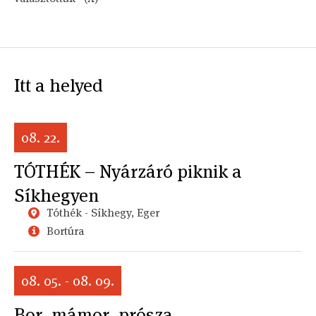
Itt a helyed
08. 22.
TÓTHÉK – Nyárzáró piknik a
Síkhegyen
Tóthék - Síkhegy, Eger
Bortúra
08. 05. - 08. 09.
Bor, mámor, prósza