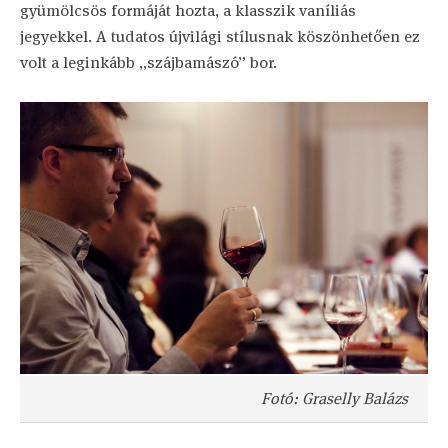
gyümölcsös formáját hozta, a klasszik vaníliás
jegyekkel. A tudatos újvilági stílusnak köszönhetően ez
volt a leginkább „szájbamászó” bor.
Fotó: Graselly Balázs