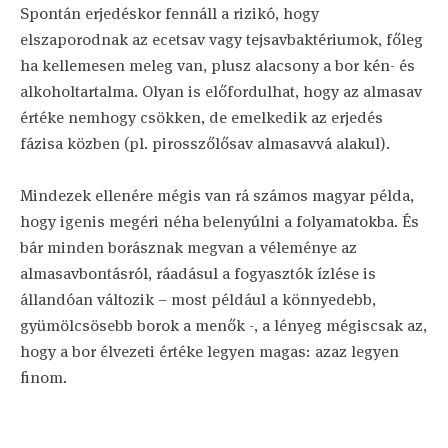
Spontán erjedéskor fennáll a rizikó, hogy
elszaporodnak az ecetsav vagy tejsavbaktériumok, főleg
ha kellemesen meleg van, plusz alacsony a bor kén- és
alkoholtartalma. Olyan is előfordulhat, hogy az almasav
értéke nemhogy csökken, de emelkedik az erjedés
fázisa közben (pl. pirosszőlősav almasavvá alakul).
Mindezek ellenére mégis van rá számos magyar példa,
hogy igenis megéri néha belenyúlni a folyamatokba. És
bár minden borásznak megvan a véleménye az
almasavbontásról, ráadásul a fogyasztók ízlése is
állandóan változik – most például a könnyedebb,
gyümölcsösebb borok a menők -, a lényeg mégiscsak az,
hogy a bor élvezeti értéke legyen magas: azaz legyen
finom.