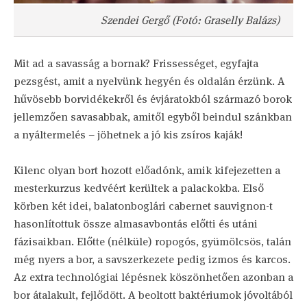
Szendei Gergő (Fotó: Graselly Balázs)
Mit ad a savasság a bornak? Frissességet, egyfajta
pezsgést, amit a nyelvünk hegyén és oldalán érzünk. A
hűvösebb borvidékekről és évjáratokból származó borok
jellemzően savasabbak, amitől egyből beindul szánkban
a nyáltermelés – jöhetnek a jó kis zsíros kaják!
Kilenc olyan bort hozott előadónk, amik kifejezetten a
mesterkurzus kedvéért kerültek a palackokba. Első
körben két idei, balatonboglári cabernet sauvignon-t
hasonlítottuk össze almasavbontás előtti és utáni
fázisaikban. Előtte (nélküle) ropogós, gyümölcsös, talán
még nyers a bor, a savszerkezete pedig izmos és karcos.
Az extra technológiai lépésnek köszönhetően azonban a
bor átalakult, fejlődött. A beoltott baktériumok jóvoltából