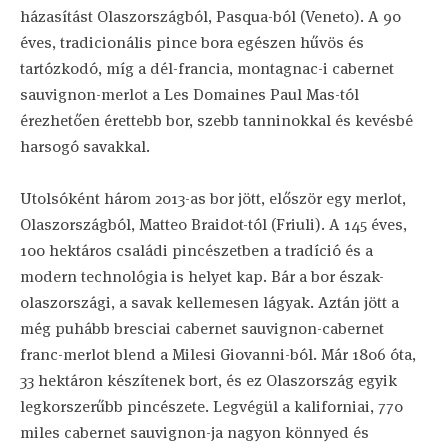
házasítást Olaszországból, Pasqua-ból (Veneto). A 90
éves, tradicionális pince bora egészen hűvös és
tartózkodó, míg a dél-francia, montagnac-i cabernet
sauvignon-merlot a Les Domaines Paul Mas-tól
érezhetően érettebb bor, szebb tanninokkal és kevésbé
harsogó savakkal.
Utolsóként három 2013-as bor jött, először egy merlot,
Olaszországból, Matteo Braidot-tól (Friuli). A 145 éves,
100 hektáros családi pincészetben a tradíció és a
modern technológia is helyet kap. Bár a bor észak-
olaszországi, a savak kellemesen lágyak. Aztán jött a
még puhább bresciai cabernet sauvignon-cabernet
franc-merlot blend a Milesi Giovanni-ból. Már 1806 óta,
33 hektáron készítenek bort, és ez Olaszország egyik
legkorszerűbb pincészete. Legvégül a kaliforniai, 770
miles cabernet sauvignon-ja nagyon könnyed és