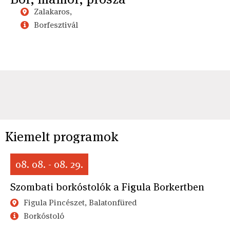
Zalakaros,
Borfesztivál
Kiemelt programok
08. 08. - 08. 29.
Szombati borkóstolók a Figula Borkertben
Figula Pincészet, Balatonfüred
Borkóstoló