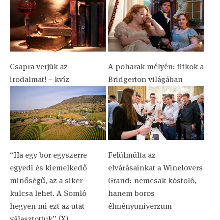
Csapra verjük az
A poharak mélyén: titkok a
irodalmat! – kvíz
Bridgerton világában
“Ha egy bor egyszerre
Felülmúlta az
egyedi és kiemelkedő
elvárásainkat a Winelovers
minőségű, az a siker
Grand: nemcsak kóstoló,
kulcsa lehet. A Somló
hanem boros
hegyen mi ezt az utat
élményuniverzum
választottuk” (X)