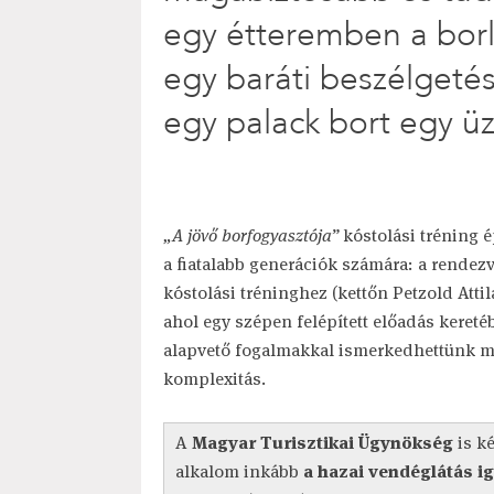
egy étteremben a bor
egy baráti beszélgeté
egy palack bort egy üz
„A jövő borfogyasztója”
kóstolási tréning é
a fiatalabb generációk számára: a rendez
kóstolási tréninghez (kettőn Petzold Attila
ahol egy szépen felépített előadás keret
alapvető fogalmakkal ismerkedhettünk meg
komplexitás.
A
Magyar Turisztikai Ügynökség
is ké
alkalom inkább
a hazai vendéglátás ig