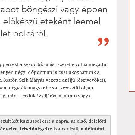
lapot böngészi vagy éppen
s előkészületeként leemel
let polcáról.
ppen ezt a kezdő bíztatást szerette volna megadni
vényen négy időpontban is csatlakozhattunk a
, kettőn Szik Mátyás vezette az ifjú résztvevőket),
ében, négyféle magyar boron keresztül olyan
, mint a reduktív eljárás, a tannin vagy a
szült két kurzussal erre a napra: az első, délelőtti
ényeire, lehetőségeire
koncentrált,
a délutáni