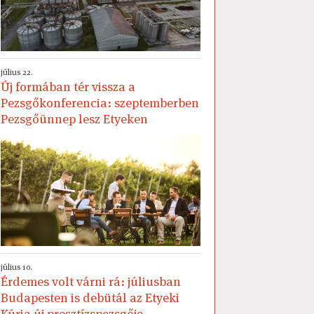
július 22.
Új formában tér vissza a
Pezsgőkonferencia: szeptemberben
Pezsgőünnep lesz Etyeken
július 10.
Érdemes volt várni rá: júliusban
Budapesten is debütál az Etyeki
Kúria új presztízspezsgője