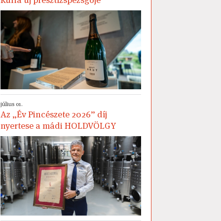
július 01.
Az „Év Pincészete 2026” díj
nyertese a mádi HOLDVÖLGY