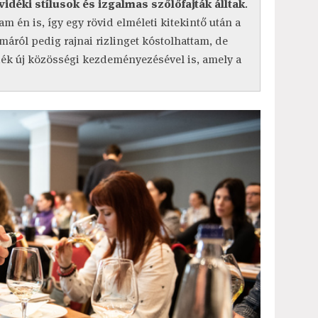
idéki stílusok és izgalmas szőlőfajták álltak
.
 én is, így egy rövid elméleti kitekintő után a
máról pedig rajnai rizlinget kóstolhattam, de
k új közösségi kezdeményezésével is, amely a