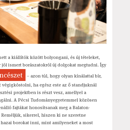
tt a kiállítók között bolyongani, és új tételeket,
jól ismert borászatokról új dolgokat megtudni. Így
ncészet
– azon túl, hogy olyan kínálattal bír,
t végigkóstolni, ha egész este az ő standjuknál
ztési projektben is részt vesz, amellyel a
reagálni. A Pécsi Tudományegyetemmel közösen
nálló fajtákat honosítsanak meg a Balaton-
 Reméljük, sikerrel, hiszen ki ne szeretne
hazai borokat inni, mint amilyeneket a most