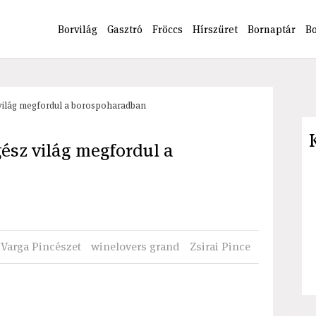
Borvilág
Gasztró
Fröccs
Hírszüret
Bornaptár
B
 világ megfordul a borospoharadban
gész világ megfordul a
Varga Pincészet
winelovers grand
Zsirai Pince