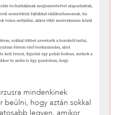
tolás technikájának megismerésével alapozhattak,
erű nemzetközi fajtákkal találkozhassanak, ha
nk volna mélyülni, akkor több mesterkurzus közül
ttem, sokkal többet szeretnék a borokról tudni,
tkoztam életem első borkurzusára, ahol
s kell érezni, figyelni egy pohár borban, melyek a
 Akkor és azóta is úgy gondolom, hogy
kurzusra mindenkinek
 beülni, hogy aztán sokkal
atosabb legyen, amikor