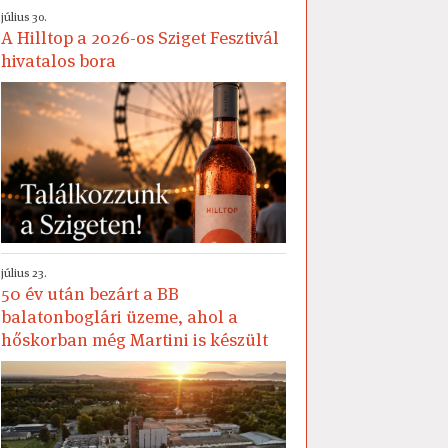
július 30.
A Hilltop a 2026-os Sziget Fesztivál
hivatalos bora
július 23.
50 év után bezárt a BB
balatonboglári üzeme, ahol a
hőskorban még Martini is készült