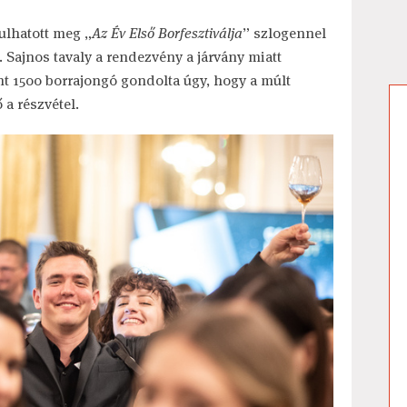
ulhatott meg „
Az Év Első Borfesztiválja
” szlogennel
. Sajnos tavaly a rendezvény a járvány miatt
t 1500 borrajongó gondolta úgy, hogy a múlt
a részvétel.