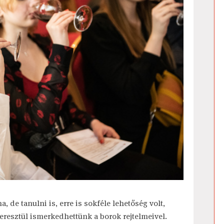
, de tanulni is, erre is sokféle lehetőség volt,
resztül ismerkedhettünk a borok rejtelmeivel.