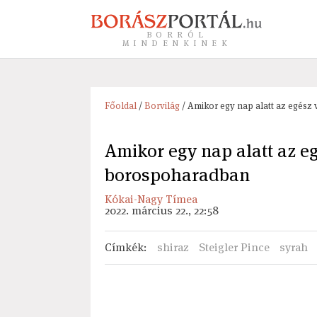
BORRÓL
MINDENKINEK
Főoldal
/
Borvilág
/ Amikor egy nap alatt az egész
Amikor egy nap alatt az e
borospoharadban
Kókai-Nagy Tímea
2022. március 22., 22:58
Címkék
:
shiraz
Steigler Pince
syrah