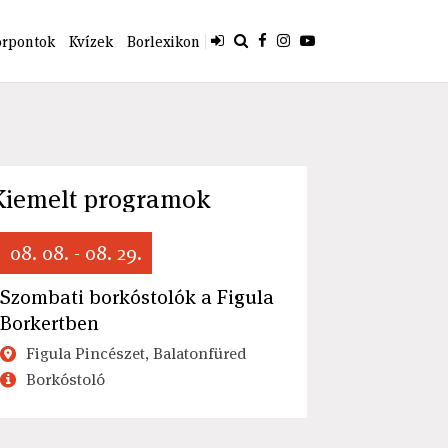
orpontok
Kvízek
Borlexikon
Kiemelt programok
08. 08. - 08. 29.
Szombati borkóstolók a Figula
Borkertben
Figula Pincészet, Balatonfüred
Borkóstoló