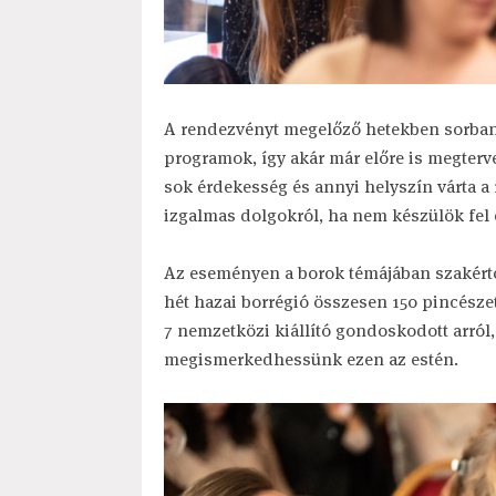
A rendezvényt megelőző hetekben sorban 
programok, így akár már előre is megterve
sok érdekesség és annyi helyszín várta 
izgalmas dolgokról, ha nem készülök fel 
Az eseményen a borok témájában szakértők
hét hazai borrégió összesen 150 pincészet
7 nemzetközi kiállító gondoskodott arról
megismerkedhessünk ezen az estén.