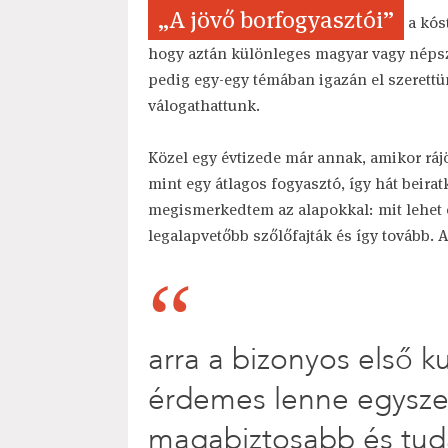
„A jövő borfogyasztói”
a kós
hogy aztán különleges magyar vagy népsz
pedig egy-egy témában igazán el szerettü
válogathattunk.
Közel egy évtizede már annak, amikor rájö
mint egy átlagos fogyasztó, így hát beira
megismerkedtem az alapokkal: mit lehet é
legalapvetőbb szőlőfajták és így tovább.
arra a bizonyos első 
érdemes lenne egyszer
magabiztosabb és tud