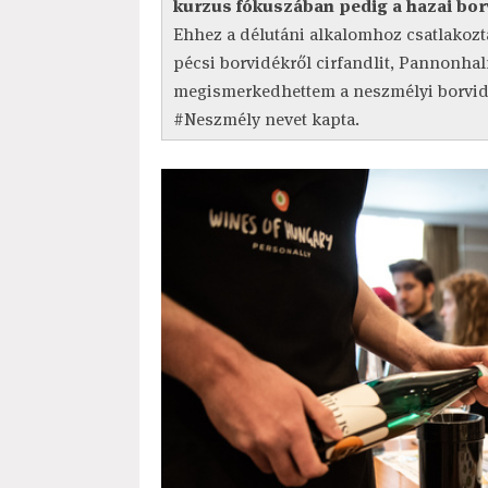
kurzus fókuszában pedig a hazai borv
Ehhez a délutáni alkalomhoz csatlakoztam
pécsi borvidékről cirfandlit, Pannonhal
megismerkedhettem a neszmélyi borvidé
#Neszmély nevet kapta.