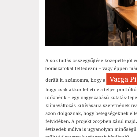
A sok tudás összegyűjtése közepette jól ese
borászatokat felfedezni – vagy éppen már 
Varga Pi
derült ki számomra, hogy a
hogy csak akkor lehetne a teljes portfólió
időznénk – egy nagyszabású kutatás-fejles
klímaváltozás kihívásaira szeretnének 
azon dolgoznak, hogy betegségeknek elle
felvidéken. A projekt 2025-ben zárul majd.
évtizedek múlva is ugyanolyan minőségű 