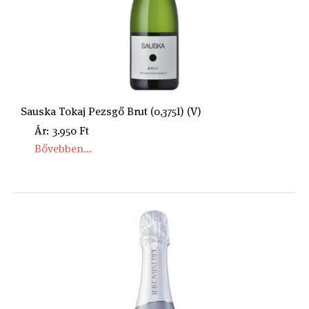
Sauska Tokaj Pezsgő Brut (0,375l) (V)
Ár: 3.950 Ft
Bővebben...