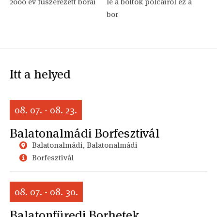
2000 év fűszerezett borai
le a boltok polcairól ez a
bor
Itt a helyed
08. 07. - 08. 23.
Balatonalmádi Borfesztivál
Balatonalmádi, Balatonalmádi
Borfesztivál
08. 07. - 08. 30.
Balatonfüredi Borhetek