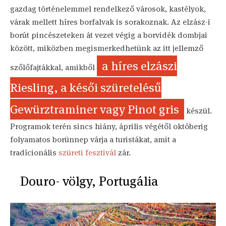
gazdag történelemmel rendelkező városok, kastélyok,
várak mellett híres borfalvak is sorakoznak. Az elzász-i
borút pincészeteken át vezet végig a borvidék dombjai
között, miközben megismerkedhetünk az itt jellemző
a híres elzászi
szőlőfajtákkal, amikből
Riesling, a késői szüretelésű
Gewürztraminer vagy Pinot gris
készül.
Programok terén sincs hiány, április végétől októberig
folyamatos borünnep várja a turistákat, amit a
tradícionális
szüreti fesztivál
zár.
Douro- völgy, Portugália