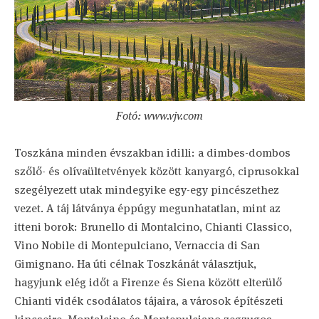
Fotó: www.vjv.com
Toszkána minden évszakban idilli: a dimbes-dombos
szőlő- és olívaültetvények között kanyargó, ciprusokkal
szegélyezett utak mindegyike egy-egy pincészethez
vezet. A táj látványa éppúgy megunhatatlan, mint az
itteni borok: Brunello di Montalcino, Chianti Classico,
Vino Nobile di Montepulciano, Vernaccia di San
Gimignano. Ha úti célnak Toszkánát választjuk,
hagyjunk elég időt a Firenze és Siena között elterülő
Chianti vidék csodálatos tájaira, a városok építészeti