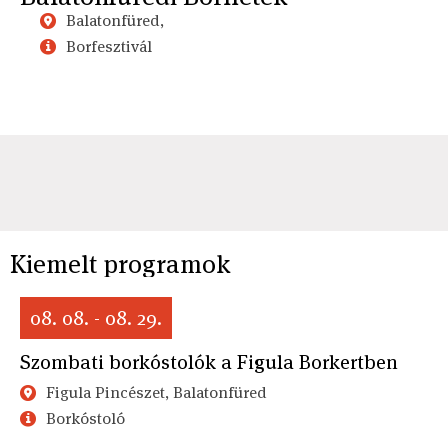
Balatonfüred,
Borfesztivál
Kiemelt programok
08. 08. - 08. 29.
Szombati borkóstolók a Figula Borkertben
Figula Pincészet, Balatonfüred
Borkóstoló