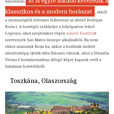
itt is egyre inkább keveredik a
hasonlóan
klasszikus és a modern borászat
, ebből
a szemszögből érdemes felkeresni az úttörő Bodegas
Roda-t. A borrégió székhelye a folyóparton fekvő
Logrono, ahol szeptember végén
szüreti fesztivál
t
szerveznek San Mateo ünnepe alkalmából. Ha nem
ekkor utaznánk Rioja-ba, akkor a bortúrák mellett
mindenképp ejtsük útba Briones városát, ahol a Dinastía
Vivancó bormúzeumban átfogó képet kapunk erről a
hatalmas borvidékről.
Toszkána, Olaszország