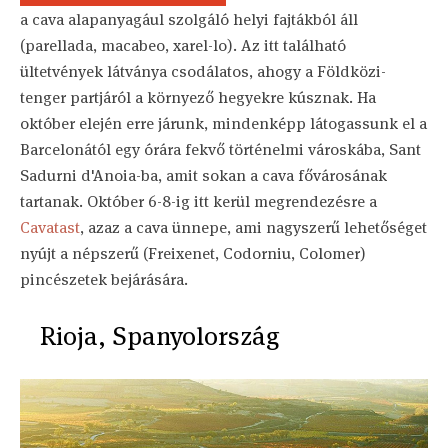
a cava alapanyagául szolgáló helyi fajtákból áll
(parellada, macabeo, xarel-lo). Az itt található
ültetvények látványa csodálatos, ahogy a Földközi-
tenger partjáról a környező hegyekre kúsznak. Ha
október elején erre járunk, mindenképp látogassunk el a
Barcelonától egy órára fekvő történelmi városkába, Sant
Sadurni d'Anoia-ba, amit sokan a cava fővárosának
tartanak. Október 6-8-ig itt kerül megrendezésre a
Cavatast
, azaz a cava ünnepe, ami nagyszerű lehetőséget
nyújt a népszerű (Freixenet, Codorniu, Colomer)
pincészetek bejárására.
Rioja, Spanyolország