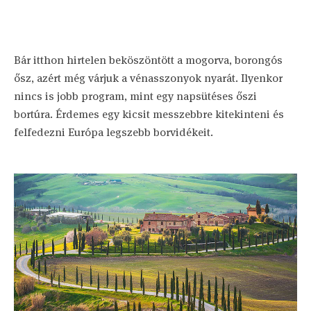
Bár itthon hirtelen beköszöntött a mogorva, borongós
ősz, azért még várjuk a vénasszonyok nyarát. Ilyenkor
nincs is jobb program, mint egy napsütéses őszi
bortúra. Érdemes egy kicsit messzebbre kitekinteni és
felfedezni Európa legszebb borvidékeit.