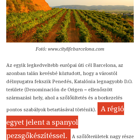
Fotó: www.citylifebarcelona.com
Az egyik legkedveltebb európai úti cél Barcelona, az
azonban talán kevésbé köztudott, hogy a várostól
délnyugatra fekszik Penedés, Katalónia legnagyobb D.O.
területe (Denominación de Origen = ellenőrzött
származási hely, ahol a szőlőültetés és a borkezelés
A régió
pontos szabályok betartásával történik).
egyet jelent a spanyol
pezsgőkészítéssel.
A szőlőterületek nagy része