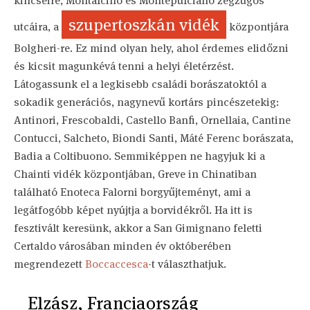
kincseire, Montalcino és Montepulciano zegzugos
szupertoszkán vidék
utcáira, a
központjára
Bolgheri-re. Ez mind olyan hely, ahol érdemes elidőzni
és kicsit magunkévá tenni a helyi életérzést.
Látogassunk el a legkisebb családi borászatoktól a
sokadik generációs, nagynevű kortárs pincészetekig:
Antinori, Frescobaldi, Castello Banfi, Ornellaia, Cantine
Contucci, Salcheto, Biondi Santi, Máté Ferenc borászata,
Badia a Coltibuono. Semmiképpen ne hagyjuk ki a
Chainti vidék központjában, Greve in Chinatiban
található Enoteca Falorni borgyűjteményt, ami a
legátfogóbb képet nyújtja a borvidékről. Ha itt is
fesztivált keresünk, akkor a San Gimignano feletti
Certaldo városában minden év októberében
megrendezett
Boccaccesca
-t választhatjuk.
Elzász, Franciaország