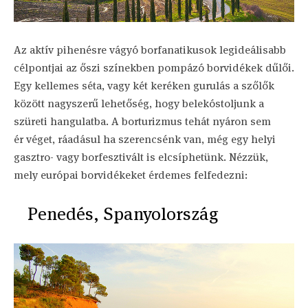
Az aktív pihenésre vágyó borfanatikusok legideálisabb
célpontjai az őszi színekben pompázó borvidékek dűlői.
Egy kellemes séta, vagy két keréken gurulás a szőlők
között nagyszerű lehetőség, hogy belekóstoljunk a
szüreti hangulatba. A borturizmus tehát nyáron sem
ér véget, ráadásul ha szerencsénk van, még egy helyi
gasztro- vagy borfesztivált is elcsíphetünk. Nézzük,
mely európai borvidékeket érdemes felfedezni:
Penedés, Spanyolország