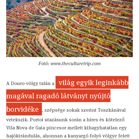
Fotó: www.theculturetrip.com
világ egyik leginkább
A Douro-völgy talán a
magával ragadó látványt nyújtó
borvidéke
, szépsége sokak szerint Toszkánával
vetekszik. Portoi utazásunk során a híres és kötelező
Vila Nova de Gaia pincesor mellett kihagyhatatlan egy
hajókirándulás, ahonnan a kanyargó folyó völgye felett