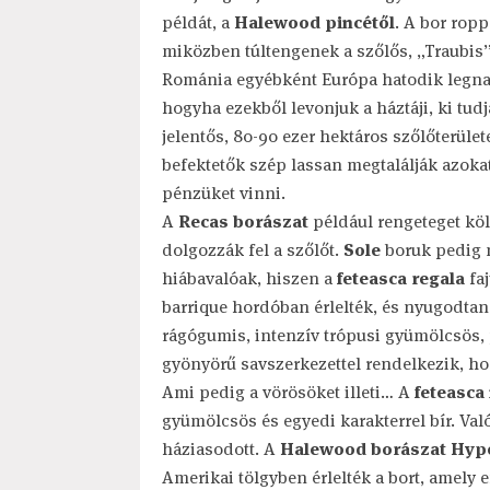
példát, a
Halewood pincétől
. A bor ropp
miközben túltengenek a szőlős, „Traubis”
Románia egyébként Európa hatodik legnagy
hogyha ezekből levonjuk a háztáji, ki tudj
jelentős, 80-90 ezer hektáros szőlőterüle
befektetők szép lassan megtalálják azok
pénzüket vinni.
A
Recas borászat
például rengeteget köl
dolgozzák fel a szőlőt.
Sole
boruk pedig 
hiábavalóak, hiszen a
feteasca regala
faj
barrique hordóban érlelték, és nyugodtan
rágógumis, intenzív trópusi gyümölcsös, 
gyönyörű savszerkezettel rendelkezik, ho
Ami pedig a vörösöket illeti… A
feteasca
gyümölcsös és egyedi karakterrel bír. Va
háziasodott. A
Halewood borászat Hyp
Amerikai tölgyben érlelték a bort, amely e