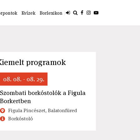
orpontok
Kvízek
Borlexikon
Kiemelt programok
08. 08. - 08. 29.
Szombati borkóstolók a Figula
Borkertben
Figula Pincészet, Balatonfüred
Borkóstoló