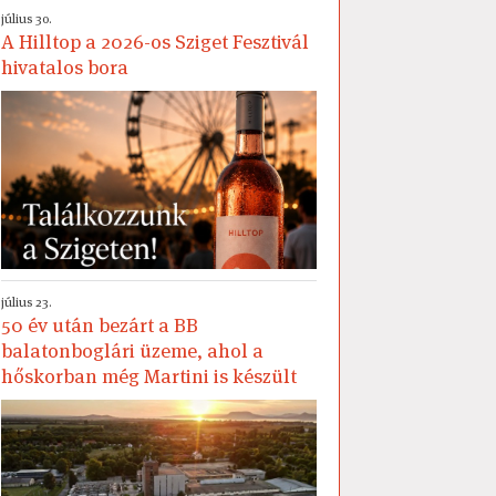
július 30.
A Hilltop a 2026-os Sziget Fesztivál
hivatalos bora
július 23.
50 év után bezárt a BB
balatonboglári üzeme, ahol a
hőskorban még Martini is készült