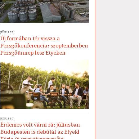
július 22.
Új formában tér vissza a
Pezsgőkonferencia: szeptemberben
Pezsgőünnep lesz Etyeken
július 10.
Érdemes volt várni rá: júliusban
Budapesten is debütál az Etyeki
Kúria új presztízspezsgője