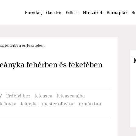
Borvilág
Gasztró
Fröccs
Hírszüret
Bornaptár
B
yka fehérben és feketében
 leányka fehérben és feketében
W
Erdélyi bor
feteasca
feteasca alba
yleányka
leányka
master of wine
román bor