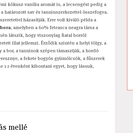
émi kókusz-vanília aromát is, a lecsengést pedig a
a határozott sav és tanninszerkezettel összefogva.
zeretettel házasítják. Erre volt kiváló példa a
 bora
, amelyben a 60% feteasca neagra társa a
én látszik, hogy viszonylag fiatal borról
ett illat jellemzi. Érződik szintén a helyi tölgy, a
gy a bor, a tanninok szépen támasztják, a hordó
seresznye, a fekete bogyós gyümölcsök, a fűszerek
e 1-2 évenként kibontani egyet, hogy lássuk,
ás mellé