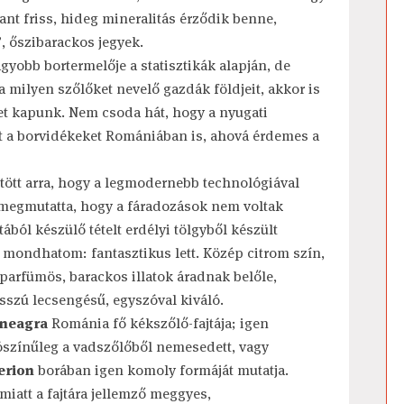
ant friss, hideg mineralitás érződik benne,
, őszibarackos jegyek.
obb bortermelője a statisztikák alapján, de
a milyen szőlőket nevelő gazdák földjeit, akkor is
tet kapunk. Nem csoda hát, hogy a nyugati
at a borvidékeket Romániában is, ahová érdemes a
tött arra, hogy a legmodernebb technológiával
megmutatta, hogy a fáradozások nem voltak
tából készülő tételt erdélyi tölgyből készült
 mondhatom: fantasztikus lett. Közép citrom szín,
parfümös, barackos illatok áradnak belőle,
sszú lecsengésű, egyszóval kiváló.
 neagra
Románia fő kékszőlő-fajtája; igen
lószínűleg a vadszőlőből nemesedett, vagy
erion
borában igen komoly formáját mutatja.
miatt a fajtára jellemző meggyes,