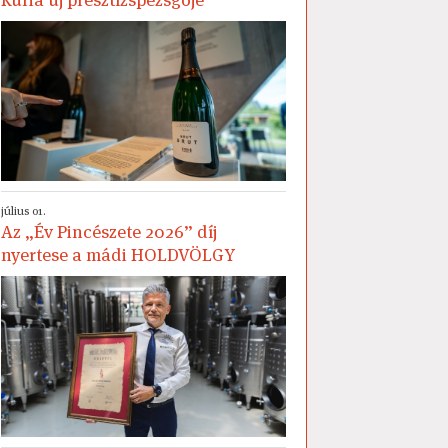
július 01.
Az „Év Pincészete 2026” díj
nyertese a mádi HOLDVÖLGY