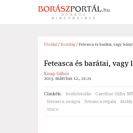
BORRÓL
MINDENKINEK
Főoldal
/
Borvilág
/ Feteasca és barátai, vagy leán
Feteasca és barátai, vagy
Knap Gábor
2013. március 12., 21:21
Címkék
:
borkóstolás
Caroline Gilby M
feteasca neagra
feteasca regala
királ
vince