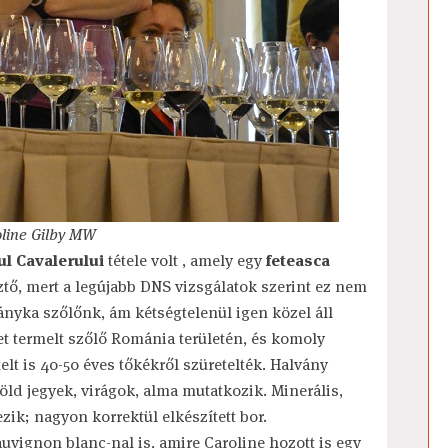
oline Gilby MW
ul Cavalerului
tétele volt , amely egy
feteasca
ztő, mert a legújabb DNS vizsgálatok szerint ez nem
ányka szőlőnk, ám kétségtelenül igen közel áll
et termelt szőlő Románia területén, és komoly
lt is 40-50 éves tőkékről szüretelték. Halvány
 zöld jegyek, virágok, alma mutatkozik. Minerális,
zik; nagyon korrektül elkészített bor.
auvignon blanc-nal is, amire Caroline hozott is egy