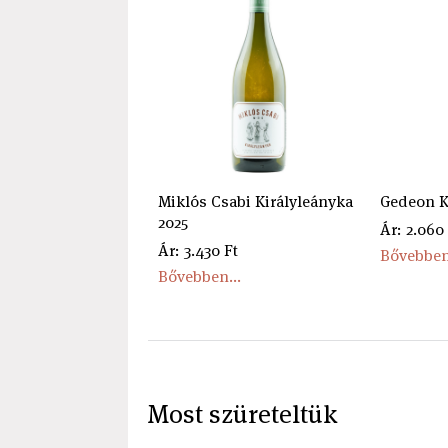
Miklós Csabi Királyleányka
Gedeon K
2025
Ár: 2.060
Ár: 3.430 Ft
Bővebben
Bővebben...
Most szüreteltük