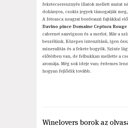
feketecseresznyés illatok mellett mutat n
dohányos, csokis jegyek támogatják meg, 
A feteasca neagrat bordeauxi fajtákkal elős
Davino pince Domaine Ceptura Rouge
cabernet sauvignon és a merlot. Már a szín
beszélünk. Közepes intenzitású, igen összet
mineralitás és a fekete bogyók. Szinte lá
előtérben van, de felbukkan mellette a c
aromája. Még sok ideje van; érdemes lenn
hogyan fejlődik tovább.
Winelovers borok az olvas