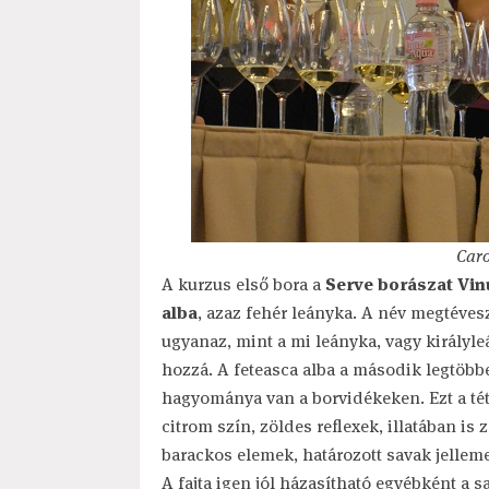
Car
A kurzus első bora a
Serve borászat Vin
alba
, azaz fehér leányka. A név megtéves
ugyanaz, mint a mi leányka, vagy királyle
hozzá. A feteasca alba a második legtöbb
hagyománya van a borvidékeken. Ezt a téte
citrom szín, zöldes reflexek, illatában is
barackos elemek, határozott savak jelleme
A fajta igen jól házasítható egyébként a s