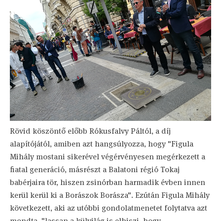
Rövid köszöntő előbb Rókusfalvy Páltól, a díj
alapítójától, amiben azt hangsúlyozza, hogy "Figula
Mihály mostani sikerével végérvényesen megérkezett a
fiatal generáció, másrészt a Balatoni régió Tokaj
babérjaira tör, hiszen zsinórban harmadik évben innen
kerül kerül ki a Borászok Borásza". Ezútán Figula Mihály
következett, aki az utóbbi gondolatmenetet folytatva azt
mondta, "lassan a külvilág is elhiszi, hogy