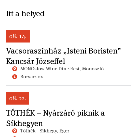
Itt a helyed
08. 14.
Vacsoraszínház „Isteni Boristen”
Kancsár Józseffel
MONOslow-Wine.Dine.Rest, Monoszló
Borvacsora
08. 22.
TÓTHÉK – Nyárzáró piknik a
Síkhegyen
Tóthék - Síkhegy, Eger