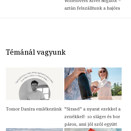
Winelovers River Nightot –
aztán felszálltunk a hajóra
Témánál vagyunk
Tomor Danira emlékezünk
"Sirasd" a nyarat ezekkel a
zenékkel!- 10 sláger és bor
páros, ami jól szól együtt