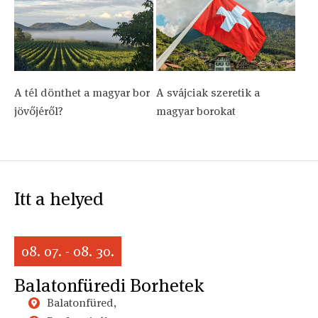
A tél dönthet a magyar bor
A svájciak szeretik a
jövőjéről?
magyar borokat
Itt a helyed
08. 07. - 08. 30.
Balatonfüredi Borhetek
Balatonfüred,