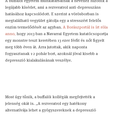
A buffalói egyetem munkatársainak a nevéhez fűződik a
legújabb kísérlet, ami a rezveratrol anti-depresszáns
hatásához kapcsolódott. E szerint a vörösborban is
megtalálható vegyület gátolja egy a stresszért felelős
enzim termelődését az agyban.
A Borászportál is írt róla
anno,
hogy 2013-ban a Navarrai Egyetem kutatócsoportja
egy monstre teszt keretében 13 ezer férfit és nőt figyelt
meg több éven át. Arra jutottak, akik naponta
fogyasztanak 1-2 pohár bort, azoknál jóval kisebb a
depresszió kialakulásának veszélye.
Most úgy tűnik, a buffalói kollégák megfejtették a
jelenség okát is. „A rezveratrol egy hatékony
alternatívája lehet a gyógyszereknek a depresszió