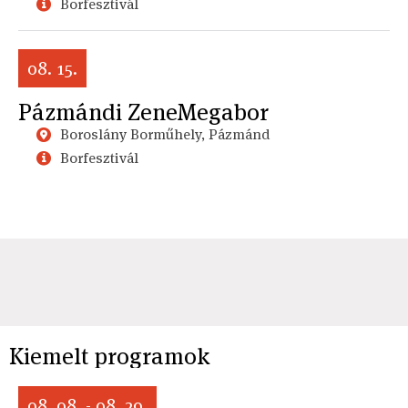
Borfesztivál
08. 15.
Pázmándi ZeneMegabor
Boroslány Borműhely, Pázmánd
Borfesztivál
Kiemelt programok
08. 08. - 08. 29.