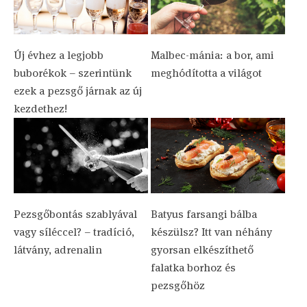
Új évhez a legjobb
Malbec-mánia: a bor, ami
buborékok – szerintünk
meghódította a világot
ezek a pezsgő járnak az új
kezdethez!
Pezsgőbontás szablyával
Batyus farsangi bálba
vagy síléccel? – tradíció,
készülsz? Itt van néhány
látvány, adrenalin
gyorsan elkészíthető
falatka borhoz és
pezsgőhöz