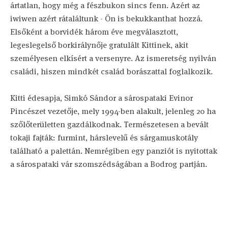
ártatlan, hogy még a fészbukon sincs fenn. Azért az
iwiwen azért rátaláltunk - Ön is bekukkanthat hozzá.
Elsőként a borvidék három éve megválasztott,
legeslegelső borkirálynője gratulált Kittinek, akit
személyesen elkísért a versenyre. Az ismeretség nyilván
családi, hiszen mindkét család borászattal foglalkozik.
Kitti édesapja, Simkó Sándor a sárospataki Evinor
Pincészet vezetője, mely 1994-ben alakult, jelenleg 20 ha
szőlőterületten gazdálkodnak. Természetesen a bevált
tokaji fajták: furmint, hárslevelű és sárgamuskotály
található a palettán. Nemrégiben egy panziót is nyitottak
a sárospataki vár szomszédságában a Bodrog partján.