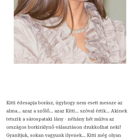
Kitti édesapja borász, úgyhogy nem esett messze az
alma... azaz a szőlő... azaz Kitti... szóval értik... Akinek
tetszik a sárospataki lány - néhány hét múlva az
országos borkirálynő-választáson drukkolhat neki!
Gyanítjuk, sokan vagyunk ilyenek... Kitti még olyan