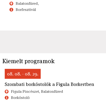
Balatonfüred,
Borfesztivál
Kiemelt programok
08. 08. - 08. 29.
Szombati borkóstolók a Figula Borkertben
Figula Pincészet, Balatonfüred
Borkóstoló