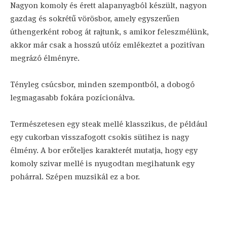
Nagyon komoly és érett alapanyagból készült, nagyon
gazdag és sokrétű vörösbor, amely egyszerűen
úthengerként robog át rajtunk, s amikor feleszmélünk,
akkor már csak a hosszú utóíz emlékeztet a pozitívan
megrázó élményre.
Tényleg csúcsbor, minden szempontból, a dobogó
legmagasabb fokára pozícionálva.
Természetesen egy steak mellé klasszikus, de például
egy cukorban visszafogott csokis sütihez is nagy
élmény. A bor erőteljes karakterét mutatja, hogy egy
komoly szivar mellé is nyugodtan megihatunk egy
pohárral. Szépen muzsikál ez a bor.