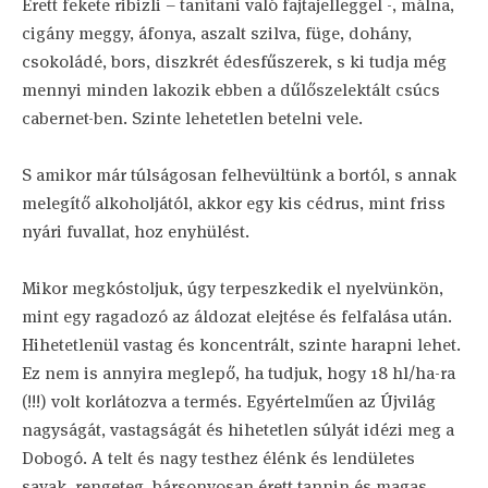
Érett fekete ribizli – tanítani való fajtajelleggel -, málna,
cigány meggy, áfonya, aszalt szilva, füge, dohány,
csokoládé, bors, diszkrét édesfűszerek, s ki tudja még
mennyi minden lakozik ebben a dűlőszelektált csúcs
cabernet-ben. Szinte lehetetlen betelni vele.
S amikor már túlságosan felhevültünk a bortól, s annak
melegítő alkoholjától, akkor egy kis cédrus, mint friss
nyári fuvallat, hoz enyhülést.
Mikor megkóstoljuk, úgy terpeszkedik el nyelvünkön,
mint egy ragadozó az áldozat elejtése és felfalása után.
Hihetetlenül vastag és koncentrált, szinte harapni lehet.
Ez nem is annyira meglepő, ha tudjuk, hogy 18 hl/ha-ra
(!!!) volt korlátozva a termés. Egyértelműen az Újvilág
nagyságát, vastagságát és hihetetlen súlyát idézi meg a
Dobogó. A telt és nagy testhez élénk és lendületes
savak, rengeteg, bársonyosan érett tannin és magas