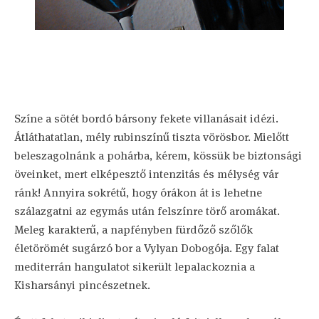
Színe a sötét bordó bársony fekete villanásait idézi.
Átláthatatlan, mély rubinszínű tiszta vörösbor. Mielőtt
beleszagolnánk a pohárba, kérem, kössük be biztonsági
öveinket, mert elképesztő intenzitás és mélység vár
ránk! Annyira sokrétű, hogy órákon át is lehetne
szálazgatni az egymás után felszínre törő aromákat.
Meleg karakterű, a napfényben fürdőző szőlők
életörömét sugárzó bor a Vylyan Dobogója. Egy falat
mediterrán hangulatot sikerült lepalackoznia a
Kisharsányi pincészetnek.