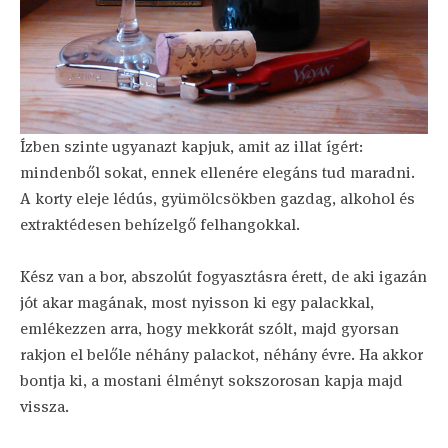
Ízben szinte ugyanazt kapjuk, amit az illat ígért:
mindenből sokat, ennek ellenére elegáns tud maradni.
A korty eleje lédús, gyümölcsökben gazdag, alkohol és
extraktédesen behízelgő felhangokkal.
Kész van a bor, abszolút fogyasztásra érett, de aki igazán
jót akar magának, most nyisson ki egy palackkal,
emlékezzen arra, hogy mekkorát szólt, majd gyorsan
rakjon el belőle néhány palackot, néhány évre. Ha akkor
bontja ki, a mostani élményt sokszorosan kapja majd
vissza.