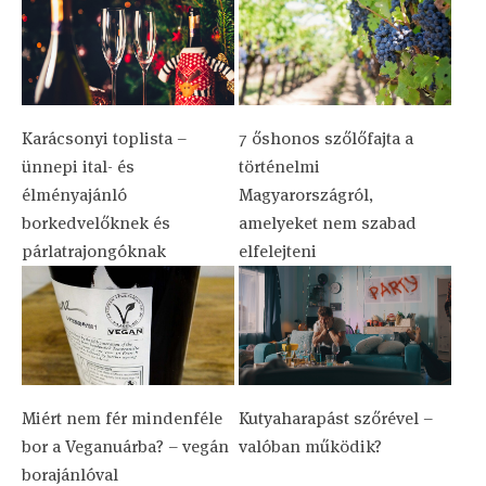
Karácsonyi toplista –
7 őshonos szőlőfajta a
ünnepi ital- és
történelmi
élményajánló
Magyarországról,
borkedvelőknek és
amelyeket nem szabad
párlatrajongóknak
elfelejteni
Miért nem fér mindenféle
Kutyaharapást szőrével –
bor a Veganuárba? – vegán
valóban működik?
borajánlóval