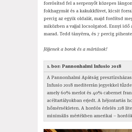
forrósítsd fel a serpenyőt közepes lángon,
fokhagymát és a kakukkfüvet, kicsit forral
percig az egyik oldalát, majd fordítsd meg,
miközben a vajjal locsolgatod. Ennyi idő
marad. Tedd tányérra, és 7 percig pihentes
Jöjjenek a borok és a mártások!
1. bor: Pannonhalmi Infusio 2018
A Pannonhalmi Apátság presztízsházasí
Infusio 2018 mediterrán jegyekkel tűzdel
amely 60% merlot és 40% cabernet franc 
acéltartályokban erjedt. A héjontartás ho
hőmérsékleten. A hordós érlelés 228 lit
minimális mértékben amerikai – hordók