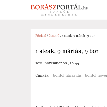
BORRÓL
MINDENKINEK
Főoldal
/
Gasztró
/ 1 steak, 9 mártás, 9 bor
1 steak, 9 mártás, 9 bor
2021. november 08., 10:44
Címkék
:
bordói házasítás
bordói nove