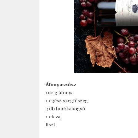
Áfonyaszósz
100 g áfonya
1 egész szegfűszeg
3 db borókabogyó
1 ek vaj
liszt