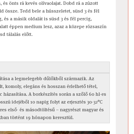
 és önts rá kevés olívaolajat. Dobd rá a zúzott
d össze. Tedd bele a hússzeletet, süsd 3 és fél
 és a másik oldalát is süsd 3 és fél percig,
 alatt éppen medium lesz, azaz a közepe rózsaszín
d tálalás előtt.
tása a legmelegebb dűlőkből származik. Az
t, komoly, elegáns és hosszan érlelhető tétel,
házasítása. A borkészítés során a szőlő 60 hl-es
sszú idejéből 10 napig folyt az erjesztés 30-32°C
eres első- és másodtöltésű – nagyrészt magyar és
ban történt 19 hónapon keresztül.