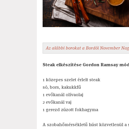
Az alábbi borokat a Bordói November Nag
Steak elkészítése Gordon Ramsay mó
1 közepes szelet érlelt steak
só, bors, kakukkfű
1 evőkanál olívaolaj
2 evőkanál vaj
1 gerezd zúzott fokhagyma
A szobahőmérsékletű húst közvetlenül a 