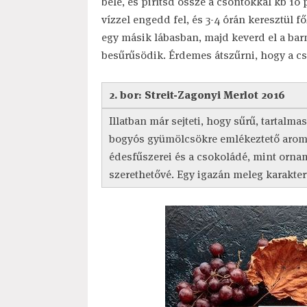
bele, és pirítsd össze a csontokkal kb 10
vízzel engedd fel, és 3-4 órán keresztül f
egy másik lábasban, majd keverd el a ba
besűrűsödik. Érdemes átszűrni, hogy a c
2. bor: Streit-Zagonyi Merlot 2016
Illatban már sejteti, hogy sűrű, tartalma
bogyós gyümölcsökre emlékeztető aromá
édesfűszerei és a csokoládé, mint orna
szerethetővé. Egy igazán meleg karakterű