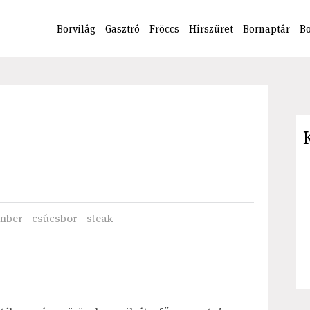
Borvilág
Gasztró
Fröccs
Hírszüret
Bornaptár
B
mber
csúcsbor
steak