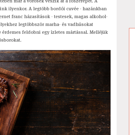
etében már a vörösek veszik át a főszerepet. A
ink ilyenkor. A legtöbb bordói cuvée - hazánkban
rnet franc házasítások - testesek, magas alkohol-
elyekhez legtöbbször marha- és vadhúsokat
de érdemes feldobni egy ízletes mártással. Melléjük
ösborokat.