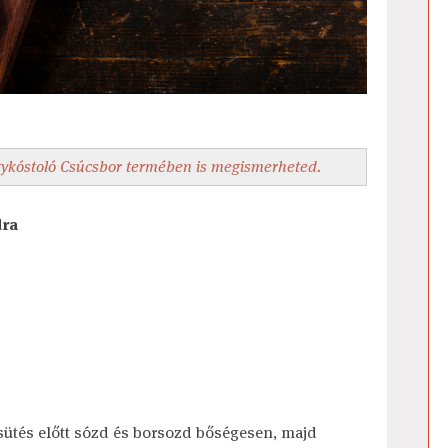
ykóstoló Csúcsbor termében is megismerheted.
dra
sütés előtt sózd és borsozd bőségesen, majd