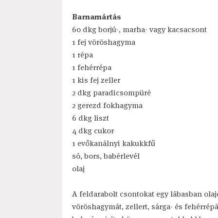
Barnamártás
60 dkg borjú-, marha- vagy kacsacsont
1 fej vöröshagyma
1 répa
1 fehérrépa
1 kis fej zeller
2 dkg paradicsompüré
2 gerezd fokhagyma
6 dkg liszt
4 dkg cukor
1 evőkanálnyi kakukkfű
só, bors, babérlevél
olaj
A feldarabolt csontokat egy lábasban olajo
vöröshagymát, zellert, sárga- és fehérrépá