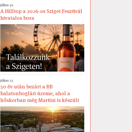
július 30.
A Hilltop a 2026-os Sziget Fesztivál
hivatalos bora
július 23.
50 év után bezárt a BB
balatonboglári üzeme, ahol a
hőskorban még Martini is készült