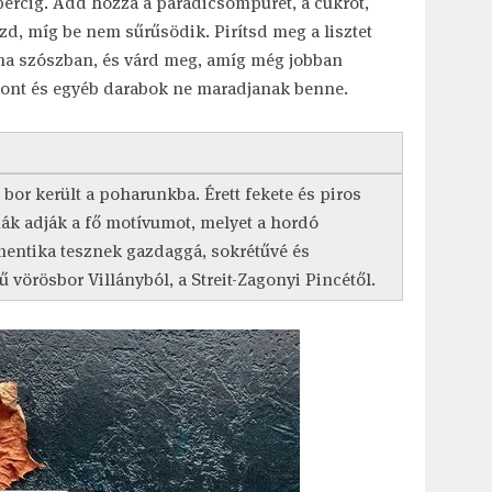
 percig. Add hozzá a paradicsompürét, a cukrot,
őzd, míg be nem sűrűsödik. Pirítsd meg a lisztet
rna szószban, és várd meg, amíg még jobban
sont és egyéb darabok ne maradjanak benne.
s bor került a poharunkba. Érett fekete és piros
k adják a fő motívumot, melyet a hordó
mentika tesznek gazdaggá, sokrétűvé és
 vörösbor Villányból, a Streit-Zagonyi Pincétől.