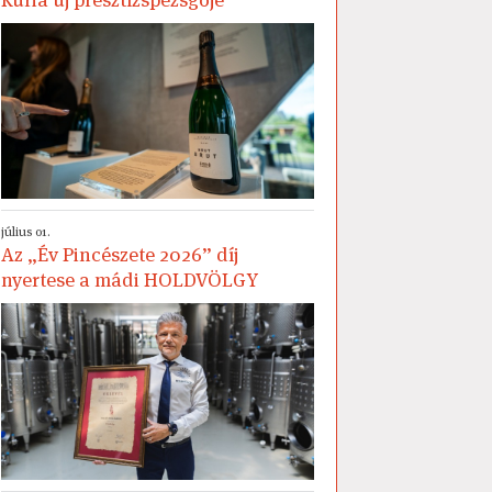
július 01.
Az „Év Pincészete 2026” díj
nyertese a mádi HOLDVÖLGY