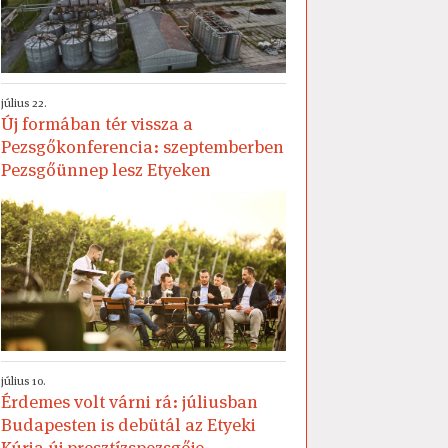
július 22.
Új formában tér vissza a
Pezsgőkonferencia: szeptemberben
Pezsgőünnep lesz Etyeken
július 10.
Érdemes volt várni rá: júliusban
Budapesten is debütál az Etyeki
Kúria új presztízspezsgője