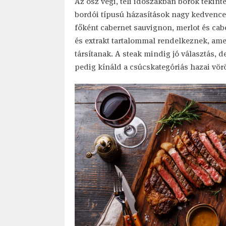
Az ősz végi, téli időszakban borok tekint
bordói típusú házasítások nagy kedvence
főként cabernet sauvignon, merlot és cabe
és extrakt tartalommal rendelkeznek, am
társítanak. A steak mindig jó választás, 
pedig kínáld a csúcskategóriás hazai vör