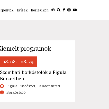
orpontok
Kvízek
Borlexikon
Kiemelt programok
08. 08. - 08. 29.
Szombati borkóstolók a Figula
Borkertben
Figula Pincészet, Balatonfüred
Borkóstoló