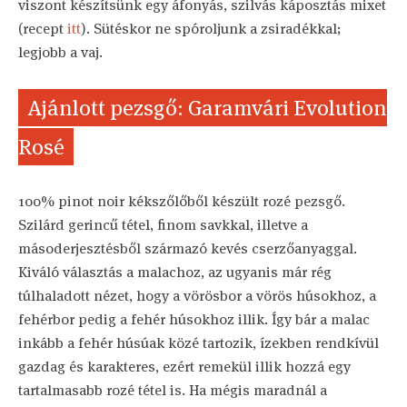
viszont készítsünk egy áfonyás, szilvás káposztás mixet
(recept
itt
). Sütéskor ne spóroljunk a zsiradékkal;
legjobb a vaj.
Ajánlott pezsgő: Garamvári Evolution
Rosé
100% pinot noir kékszőlőből készült rozé pezsgő.
Szilárd gerincű tétel, finom savkkal, illetve a
másoderjesztésből származó kevés cserzőanyaggal.
Kiváló választás a malachoz, az ugyanis már rég
túlhaladott nézet, hogy a vörösbor a vörös húsokhoz, a
fehérbor pedig a fehér húsokhoz illik. Így bár a malac
inkább a fehér húsúak közé tartozik, ízekben rendkívül
gazdag és karakteres, ezért remekül illik hozzá egy
tartalmasabb rozé tétel is. Ha mégis maradnál a