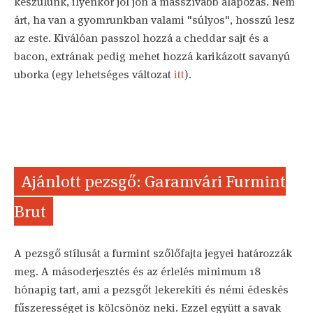
készülünk, ilyenkor jól jön a masszívabb alapozás. Nem
árt, ha van a gyomrunkban valami "súlyos", hosszú lesz
az este. Kiválóan passzol hozzá a cheddar sajt és a
bacon, extrának pedig mehet hozzá karikázott savanyú
uborka (egy lehetséges változat
itt
).
Ajánlott pezsgő: Garamvári Furmint
Brut
A pezsgő stílusát a furmint szőlőfajta jegyei határozzák
meg. A másoderjesztés és az érlelés minimum 18
hónapig tart, ami a pezsgőt lekerekíti és némi édeskés
fűszerességet is kölcsönöz neki. Ezzel együtt a savak