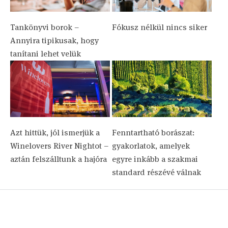
Tankönyvi borok –
Fókusz nélkül nincs siker
Annyira tipikusak, hogy
tanítani lehet velük
Azt hittük, jól ismerjük a
Fenntartható borászat:
Winelovers River Nightot –
gyakorlatok, amelyek
aztán felszálltunk a hajóra
egyre inkább a szakmai
standard részévé válnak