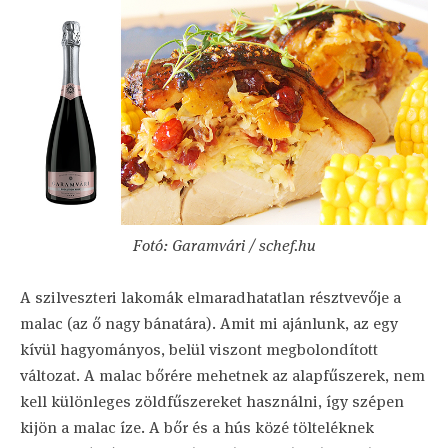
Fotó: Garamvári / schef.hu
A szilveszteri lakomák elmaradhatatlan résztvevője a
malac (az ő nagy bánatára). Amit mi ajánlunk, az egy
kívül hagyományos, belül viszont megbolondított
változat. A malac bőrére mehetnek az alapfűszerek, nem
kell különleges zöldfűszereket használni, így szépen
kijön a malac íze. A bőr és a hús közé tölteléknek