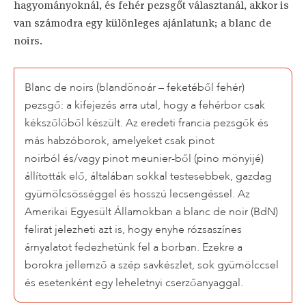
hagyományoknál, és fehér pezsgőt választanál, akkor is
van számodra egy különleges ajánlatunk; a blanc de
noirs.
Blanc de noirs (blandönoár – feketéből fehér)
pezsgő: a kifejezés arra utal, hogy a fehérbor csak
kékszőlőből készült. Az eredeti francia pezsgők és
más habzóborok, amelyeket csak pinot
noirból és/vagy pinot meunier-ből (pino mönyijé)
állították elő, általában sokkal testesebbek, gazdag
gyümölcsösséggel és hosszú lecsengéssel. Az
Amerikai Egyesült Államokban a blanc de noir (BdN)
felirat jelezheti azt is, hogy enyhe rózsaszínes
árnyalatot fedezhetünk fel a borban. Ezekre a
borokra jellemző a szép savkészlet, sok gyümölccsel
és esetenként egy leheletnyi cserzőanyaggal.