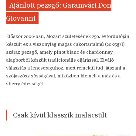
Ajánlott pezsgő: Garamvári Don
Giovanni
Először 2006-ban, Mozart születésének 250. évfordulóján
készült ez a viszonylag magas cukortartalmú (20-25g/l)
száraz pezsgő, amely pinot blanc és chardonnay
alapborból készült tradicionális eljárással. Kiváló
választás a lencseraguhoz, mert remekül tud játszani a
szójaszósz sósságával, miközben kiemeli a méz és a
sherry édességét.
Csak kívül klasszik malacsült