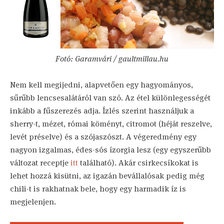
Fotó: Garamvári / gaultmillau.hu
Nem kell megijedni, alapvetően egy hagyományos,
sűrűbb lencsesalátáról van szó. Az étel különlegességét
inkább a fűszerezés adja. Ízlés szerint használjuk a
sherry-t, mézet, római köményt, citromot (héját reszelve,
levét préselve) és a szójaszószt. A végeredmény egy
nagyon izgalmas, édes-sós ízorgia lesz (egy egyszerűbb
változat receptje
itt
található). Akár csirkecsíkokat is
lehet hozzá kisütni, az igazán bevállalósak pedig még
chili-t is rakhatnak bele, hogy egy harmadik íz is
megjelenjen.