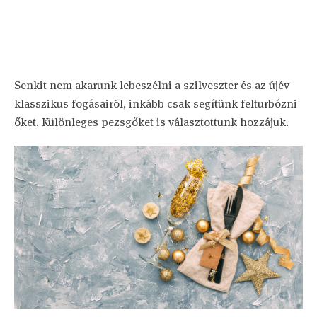
Senkit nem akarunk lebeszélni a szilveszter és az újév
klasszikus fogásairól, inkább csak segítünk felturbózni
őket. Különleges pezsgőket is választottunk hozzájuk.