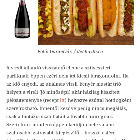
Fotó: Garamvári / del.h-cdn.co
A virsli állandó visszatérő eleme a szilveszteri
partiknak, éppen ezért nem árt kicsit újragondolni. Ha
az idő engedi, az unalmas virsli-kenyér-mustár trió
helyett a virsli (jó minőségű) akár házilag készített
péksüteménybe (recept
itt
) helyezve ezúttal hotdogként
szervírozható. Innentől kezdve pedig nincs megállás,
csak a fantázia szab határt a további tuningnak.
Szerintünk mindenképpen kerüljön bele valami
szaftosabb, zsírosabb kiegészítő – hosszú estére