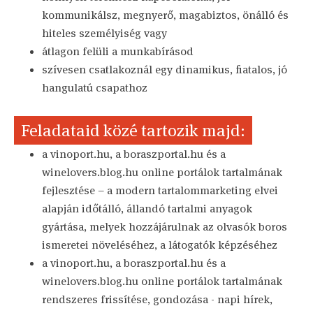
kommunikálsz, megnyerő, magabiztos, önálló és
hiteles személyiség vagy
átlagon felüli a munkabírásod
szívesen csatlakoznál egy dinamikus, fiatalos, jó
hangulatú csapathoz
Feladataid közé tartozik majd:
a vinoport.hu, a boraszportal.hu és a
winelovers.blog.hu online portálok tartalmának
fejlesztése – a modern tartalommarketing elvei
alapján időtálló, állandó tartalmi anyagok
gyártása, melyek hozzájárulnak az olvasók boros
ismeretei növeléséhez, a látogatók képzéséhez
a vinoport.hu, a boraszportal.hu és a
winelovers.blog.hu online portálok tartalmának
rendszeres frissítése, gondozása - napi hírek,