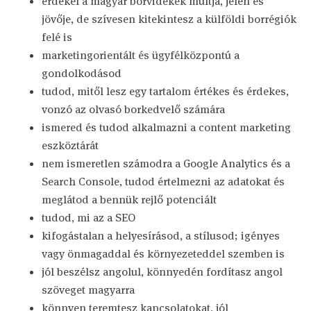
érdekel a magyar borvidékek múltja, jelen és
jövője, de szívesen kitekintesz a külföldi borrégiók
felé is
marketingorientált és ügyfélközpontú a
gondolkodásod
tudod, mitől lesz egy tartalom értékes és érdekes,
vonzó az olvasó borkedvelő számára
ismered és tudod alkalmazni a content marketing
eszköztárát
nem ismeretlen számodra a Google Analytics és a
Search Console, tudod értelmezni az adatokat és
meglátod a bennük rejlő potenciált
tudod, mi az a SEO
kifogástalan a helyesírásod, a stílusod; igényes
vagy önmagaddal és környezeteddel szemben is
jól beszélsz angolul, könnyedén fordítasz angol
szöveget magyarra
könnyen teremtesz kapcsolatokat, jól