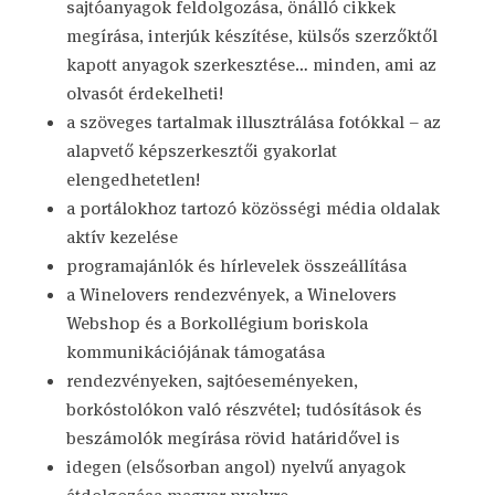
sajtóanyagok feldolgozása, önálló cikkek
megírása, interjúk készítése, külsős szerzőktől
kapott anyagok szerkesztése… minden, ami az
olvasót érdekelheti!
a szöveges tartalmak illusztrálása fotókkal – az
alapvető képszerkesztői gyakorlat
elengedhetetlen!
a portálokhoz tartozó közösségi média oldalak
aktív kezelése
programajánlók és hírlevelek összeállítása
a Winelovers rendezvények, a Winelovers
Webshop és a Borkollégium boriskola
kommunikációjának támogatása
rendezvényeken, sajtóeseményeken,
borkóstolókon való részvétel; tudósítások és
beszámolók megírása rövid határidővel is
idegen (elsősorban angol) nyelvű anyagok