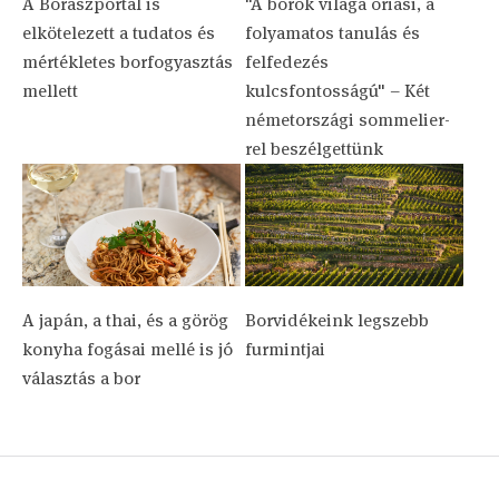
A Borászportál is
"A borok világa óriási, a
elkötelezett a tudatos és
folyamatos tanulás és
mértékletes borfogyasztás
felfedezés
mellett
kulcsfontosságú" – Két
németországi sommelier-
rel beszélgettünk
A japán, a thai, és a görög
Borvidékeink legszebb
konyha fogásai mellé is jó
furmintjai
választás a bor