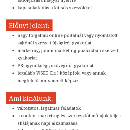
átdolgozása magyar nyelvre
kapcsolattartás a külsős szerzőkkel
Előnyt jelent:
nagy forgalmú online portálnál vagy nyomtatott
sajtónál szerzett újságírói gyakorlat
marketing, junior marketing pozícióban szerzett
gyakorlat
PR-ügynökségi, szövegírói gyakorlat
legalább WSET (L2 ) középfok, vagy annak
megfelelő borismereti képzés
Ami kínálunk:
változatos, izgalmas feladatok
a content marketing és szerkesztői műfajok teljes
skálájának napi alkalmazása