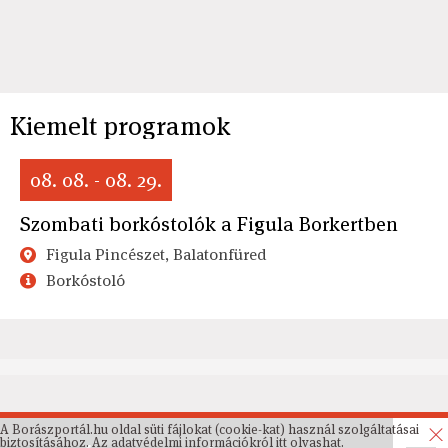
Kiemelt programok
08. 08. - 08. 29.
Szombati borkóstolók a Figula Borkertben
Figula Pincészet, Balatonfüred
Borkóstoló
A Borászportál.hu oldal süti fájlokat (cookie-kat) használ szolgáltatásai
biztosításához. Az
adatvédelmi információkról
itt olvashat.