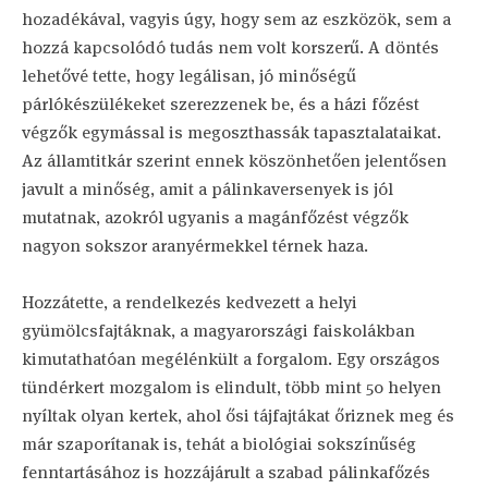
hozadékával, vagyis úgy, hogy sem az eszközök, sem a
hozzá kapcsolódó tudás nem volt korszerű. A döntés
lehetővé tette, hogy legálisan, jó minőségű
párlókészülékeket szerezzenek be, és a házi főzést
végzők egymással is megoszthassák tapasztalataikat.
Az államtitkár szerint ennek köszönhetően jelentősen
javult a minőség, amit a pálinkaversenyek is jól
mutatnak, azokról ugyanis a magánfőzést végzők
nagyon sokszor aranyérmekkel térnek haza.
Hozzátette, a rendelkezés kedvezett a helyi
gyümölcsfajtáknak, a magyarországi faiskolákban
kimutathatóan megélénkült a forgalom. Egy országos
tündérkert mozgalom is elindult, több mint 50 helyen
nyíltak olyan kertek, ahol ősi tájfajtákat őriznek meg és
már szaporítanak is, tehát a biológiai sokszínűség
fenntartásához is hozzájárult a szabad pálinkafőzés