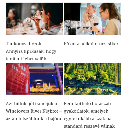
Tankönyvi borok –
Fókusz nélkül nincs siker
Annyira tipikusak, hogy
tanítani lehet velük
Azt hittük, jól ismerjük a
Fenntartható borászat:
Winelovers River Nightot –
gyakorlatok, amelyek
aztán felszálltunk a hajóra
egyre inkább a szakmai
standard részévé válnak