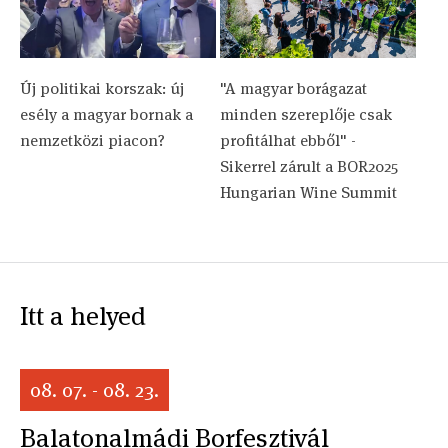
Új politikai korszak: új
"A magyar borágazat
esély a magyar bornak a
minden szereplője csak
nemzetközi piacon?
profitálhat ebből" -
Sikerrel zárult a BOR2025
Hungarian Wine Summit
Itt a helyed
08. 07. - 08. 23.
Balatonalmádi Borfesztivál