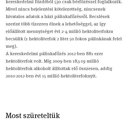
kereskedelmi főzdéből 530 csak bérfőzéssel foglalkozik.
Mivel nincs bejelentési kötelezettség, nincsenek
hivatalos adatok a házi pálinkafőzésről. Becslések
szerint több tízezren élnek a lehetőséggel, az így
előállított mennyiséget évi 2-4 millió hektoliterfokra
becsülik (1 hektoliterfok 2 liter 50 fokos pálinkának felel
meg).
A kereskedelmi pálinkafőzés 2012-ben 881 ezer
hektoliterfok volt. Míg 2009-ben 18,5-19 millió
hektoliterfok alkoholt állítottak elő összesen, addig
2010-2012-ben évi 15 millió hektoliterfoknyit.
Most szüreteltük