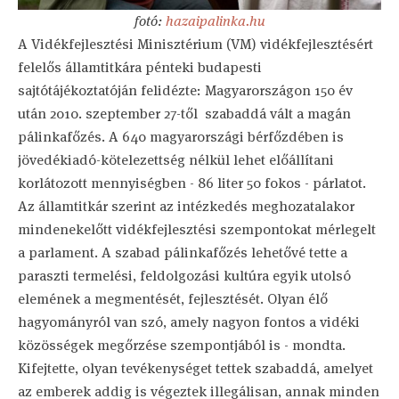
fotó:
hazaipalinka.hu
A Vidékfejlesztési Minisztérium (VM) vidékfejlesztésért
felelős államtitkára pénteki budapesti
sajtótájékoztatóján felidézte: Magyarországon 150 év
után 2010. szeptember 27-től szabaddá vált a magán
pálinkafőzés. A 640 magyarországi bérfőzdében is
jövedékiadó-kötelezettség nélkül lehet előállítani
korlátozott mennyiségben - 86 liter 50 fokos - párlatot.
Az államtitkár szerint az intézkedés meghozatalakor
mindenekelőtt vidékfejlesztési szempontokat mérlegelt
a parlament. A szabad pálinkafőzés lehetővé tette a
paraszti termelési, feldolgozási kultúra egyik utolsó
elemének a megmentését, fejlesztését. Olyan élő
hagyományról van szó, amely nagyon fontos a vidéki
közösségek megőrzése szempontjából is - mondta.
Kifejtette, olyan tevékenységet tettek szabaddá, amelyet
az emberek addig is végeztek illegálisan, annak minden