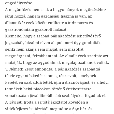
engedélyezése.
A magánfőzés nemcsak a hagyományok megőrzéséhez
járul hozzá, hanem gazdasági haszna is van, az
államtitkár ezek között említette a turizmusra és
gasztronómiára gyakorolt hatását.
Kiemelte, hogy a szabad pálinkafőzést lehetővé tévő
jogszabály bizalmi elven alapul, mert úgy gondolták,
senki nem akarja sem magát, sem másokat
megmérgezni, felrobbantani. Az elmúlt évek szerinte azt
mutatják, hogy az aggodalmak megalapozatlanok voltak.
V. Németh Zsolt elmondta: a pálinkafőzés szabaddá
tétele egy intézkedéscsomag része volt, amelynek
keretében szabaddá tették újra a disznóvágást, és a helyi
termékek helyi piacokon történő értékesítésére
vonatkozóan jóval liberálisabb szabályokat fogadtak el.
A Távirati Iroda a sajtótájékoztatót követően a
vidékfejlesztési tárcától megtudta: a 640 bér- és