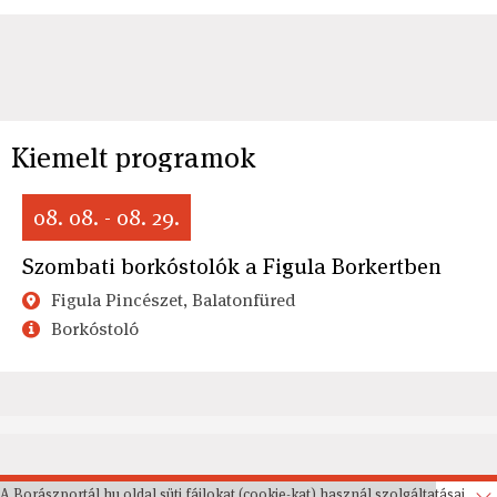
Kiemelt programok
08. 08. - 08. 29.
Szombati borkóstolók a Figula Borkertben
Figula Pincészet, Balatonfüred
Borkóstoló
A Borászportál.hu oldal süti fájlokat (cookie-kat) használ szolgáltatásai