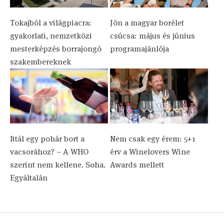
Tokajból a világpiacra:
Jön a magyar borélet
gyakorlati, nemzetközi
csúcsa: május és június
mesterképzés borrajongó
programajánlója
szakembereknek
Ittál egy pohár bort a
Nem csak egy érem: 5+1
vacsorához? – A WHO
érv a Winelovers Wine
szerint nem kellene. Soha.
Awards mellett
Egyáltalán