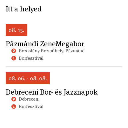
Itt a helyed
08. 15.
Pázmándi ZeneMegabor
Boroslány Borműhely, Pázmánd
Borfesztivál
08. 06. - 08. 08.
Debreceni Bor- és Jazznapok
Debrecen,
Borfesztivál