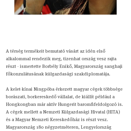
A térség termékeit bemutató vásárt az idén első
alkalommal rendezik meg, tizenhat ország vesz rajta
részt - ismertette Borbély Enikő, Magyarország sanghaji
főkonzulátusának külgazdasági szakdiplomatája.
A kelet-kínai Ningpóba érkezett magyar cégek többsége
borászati, borkereskedő vállalat, de kiállít például a
Hongkongban már aktív Hungerit baromfifeldolgozó is.
A cégek mellett a Nemzeti Külgazdasági Hivatal (HITA)
és a Magyar Nemzeti Kereskedőház is részt vesz.
Magyarország 180 négyzetméteren, Lengyelország