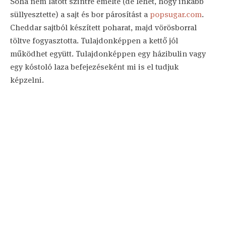
Soha nem látott szintre emelte (de lehet, hogy inkább
süllyesztette) a sajt és bor párosítást a
popsugar.com
.
Cheddar sajtból készített poharat, majd vörösborral
töltve fogyasztotta. Tulajdonképpen a kettő jól
működhet együtt. Tulajdonképpen egy házibulin vagy
egy kóstoló laza befejezéseként mi is el tudjuk
képzelni.