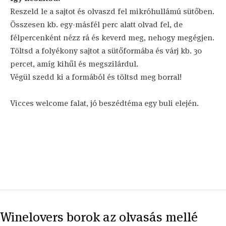
Reszeld le a sajtot és olvaszd fel mikróhullámú sütőben.
Összesen kb. egy-másfél perc alatt olvad fel, de
félpercenként nézz rá és keverd meg, nehogy megégjen.
Töltsd a folyékony sajtot a sütőformába és várj kb. 30
percet, amíg kihűl és megszilárdul.
Végül szedd ki a formából és töltsd meg borral!
Vicces welcome falat, jó beszédtéma egy buli elején.
Winelovers borok az olvasás mellé