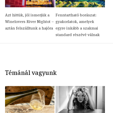
Azt hittük, jól ismerjük a
Fenntartható borászat:
Winelovers River Nightot –
gyakorlatok, amelyek
aztán felszálltunk a hajóra
egyre inkább a szakmai
standard részévé válnak
Témánál vagyunk