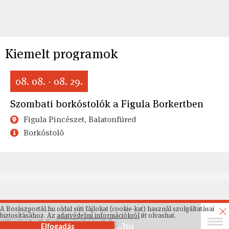
Kiemelt programok
08. 08. - 08. 29.
Szombati borkóstolók a Figula Borkertben
Figula Pincészet, Balatonfüred
Borkóstoló
A Borászportál.hu oldal süti fájlokat (cookie-kat) használ szolgáltatásai
biztosításához. Az
adatvédelmi információkról
itt olvashat.
Elfogadás