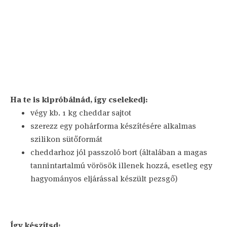
Ha te is kipróbálnád, így cselekedj:
végy kb. 1 kg cheddar sajtot
szerezz egy pohárforma készítésére alkalmas
szilikon sütőformát
cheddarhoz jól passzoló bort (általában a magas
tannintartalmú vörösök illenek hozzá, esetleg egy
hagyományos eljárással készült pezsgő)
Így készítsd: