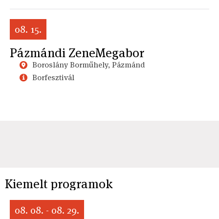
08. 15.
Pázmándi ZeneMegabor
Boroslány Borműhely, Pázmánd
Borfesztivál
Kiemelt programok
08. 08. - 08. 29.