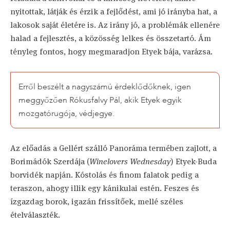
nyitottak, látják és érzik a fejlődést, ami jó irányba hat, a
lakosok saját életére is. Az irány jó, a problémák ellenére
halad a fejlesztés, a közösség lelkes és összetartó. Ám
tényleg fontos, hogy megmaradjon Etyek bája, varázsa.
Erről beszélt a nagyszámú érdeklődőknek, igen
meggyőzően Rókusfalvy Pál, akik Etyek egyik
mozgatórugója, védjegye.
Az előadás a Gellért szálló Panoráma termében zajlott, a
Borimádók Szerdája (
Winelovers Wednesday
) Etyek-Buda
borvidék napján. Kóstolás és finom falatok pedig a
teraszon, ahogy illik egy kánikulai estén. Feszes és
ízgazdag borok, igazán frissítőek, mellé széles
ételválaszték.