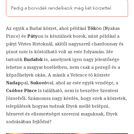
Pedig a borvidék rendelkezik még két körzettel.
Az egyik a Budai körzet, ahol például
Tök
ön (Nyakas
Pince) és
Páty
on is készülnek borok, mint például a
pátyi Vértes Birtoknál, akitől nagyszerű chardonnay és
pinot noir is kóstolható volt az este folyamán. Ide
tartozik
Budafok
is, amelynek igen nagy jelentősége
lehetne a magyar boréletben, nem csak a pezsgő és a
képzőhelyek okán. A másik a Velence-tó körzete
Nadap
pal,
Sukoró
val, ahol az este egyik vendége, a
Csóbor Pince
is található, nem is beszélve Szentesi
Józsefről. Számomra nagy kérdés, hogy ezek a körzetek,
települések hogyan tudnak Etyek mellé belépni,
hírnevet és elismertséget szerezni maguknak, Etyek
sodrásában fejlődni?