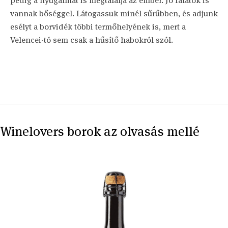
pedig a nyugalmat is megtalálja az ember. Jó falatok is
vannak bőséggel. Látogassuk minél sűrűbben, és adjunk
esélyt a borvidék többi termőhelyének is, mert a
Velencei-tó sem csak a hűsítő habokról szól.
Winelovers borok az olvasás mellé