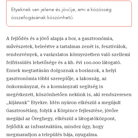
Etyeknek van jelene és jövője, ami a közösség
összefogásának köszönhető.
A fejlődés és a jövő alapja a bor, a gasztronómia,
művészetek, beleértve a tartalmas zenét is, fesztiválok,
rendezvények, a varázslatos környezetben való szellemi
felfrissülés lehetősége és a kb. évi 100.000 látogató.
Ennek megtartásán dolgoznak a borászok, a helyi
gasztronómia többi szereplője, a lakosság, az
önkormányzat, és a kormányzati segítség is
megérkezett, köszönhetően nekünk is, aki rendszeresen
„kijárunk” Etyekre. Idén nyáron elkészül a megújult
Gasztrosétány, folyik a Körpince fejlesztése, jövőre
megújul az Öreghegy, elkészül a látogatóközpont,
fejlődik az infrastruktúra, mindez úgy, hogy
megmaradjon a település bája, nyugalma.