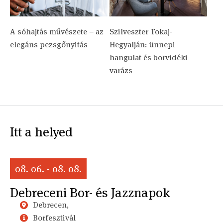
A sóhajtás művészete – az
Szilveszter Tokaj-
elegáns pezsgőnyitás
Hegyalján: ünnepi
hangulat és borvidéki
varázs
Itt a helyed
08. 06. - 08. 08.
Debreceni Bor- és Jazznapok
Debrecen,
Borfesztivál