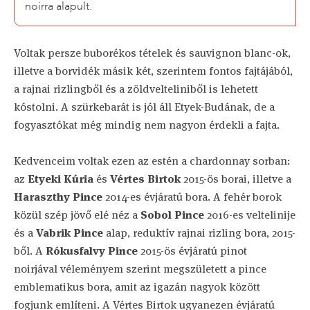
noirra alapult.
Voltak persze buborékos tételek és sauvignon blanc-ok,
illetve a borvidék másik két, szerintem fontos fajtájából,
a rajnai rizlingből és a zöldvelteliniből is lehetett
kóstolni. A szürkebarát is jól áll Etyek-Budának, de a
fogyasztókat még mindig nem nagyon érdekli a fajta.
Kedvenceim voltak ezen az estén a chardonnay sorban:
az
Etyeki Kúria
és
Vértes Birtok
2015-ös borai, illetve a
Haraszthy Pince
2014-es évjáratú bora. A fehér borok
közül szép jövő elé néz a
Sobol Pince
2016-es veltelinije
és a
Vabrik Pince
alap, reduktív rajnai rizling bora, 2015-
ből. A
Rókusfalvy Pince
2015-ös évjáratú pinot
noirjával véleményem szerint megszületett a pince
emblematikus bora, amit az igazán nagyok között
fogjunk említeni. A Vértes Birtok ugyanezen évjáratú