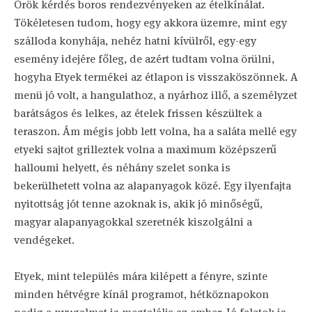
Örök kérdés boros rendezvényeken az ételkínálat.
Tökéletesen tudom, hogy egy akkora üzemre, mint egy
szálloda konyhája, nehéz hatni kívülről, egy-egy
esemény idejére főleg, de azért tudtam volna örülni,
hogyha Etyek termékei az étlapon is visszaköszönnek. A
menü jó volt, a hangulathoz, a nyárhoz illő, a személyzet
barátságos és lelkes, az ételek frissen készültek a
teraszon. Ám mégis jobb lett volna, ha a saláta mellé egy
etyeki sajtot grilleztek volna a maximum középszerű
halloumi helyett, és néhány szelet sonka is
bekerülhetett volna az alapanyagok közé. Egy ilyenfajta
nyitottság jót tenne azoknak is, akik jó minőségű,
magyar alapanyagokkal szeretnék kiszolgálni a
vendégeket.
Etyek, mint település mára kilépett a fényre, szinte
minden hétvégre kínál programot, hétköznapokon