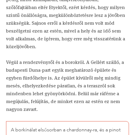
szőlőfajtáiban eltér Etyektől, ezért kérdés, hogy milyen
szintű önállóságra, megkülönböztetésre lesz a jövőben
szükségük. Sajnos erről a kérdésről nem volt mód
beszélgetni ezen az estén, mivel a hely és az idő sem
volt alkalmas, de ígérem, hogy erre még visszatérünk a
közeljövőben.
Végül a rendezvényről és a borokról. A Gellért szálló, a
budapesti Duna-part egyik meghatározó épülete és
egyben fürdőhelye is. Az épület kívülről még mindig
mesés, elhelyezkedése páratlan, és a teraszról sok
mindenben lehet gyönyörködni. Belül már ráférne a
megújulás, felújítás, de minket ezen az estén ez nem
nagyon zavart.
A borkínálat elsősorban a chardonnay-ra, és a pinot