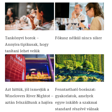
Tankönyvi borok –
Fókusz nélkül nincs siker
Annyira tipikusak, hogy
tanítani lehet velük
Azt hittük, jól ismerjük a
Fenntartható borászat:
Winelovers River Nightot –
gyakorlatok, amelyek
aztán felszálltunk a hajóra
egyre inkább a szakmai
standard részévé válnak