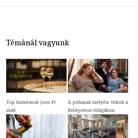
Témánál vagyunk
Top furmintok 5000 Ft
A poharak mélyén: titkok a
alatt
Bridgerton világában