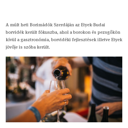
A múlt heti Borimádók Szerdáján az Etyek-Budai
borvidék került fókuszba, ahol a borokon és pezsgőkön
kívül a gasztronómia, borvidéki fejlesztések illetve Etyek
jövője is szóba került.