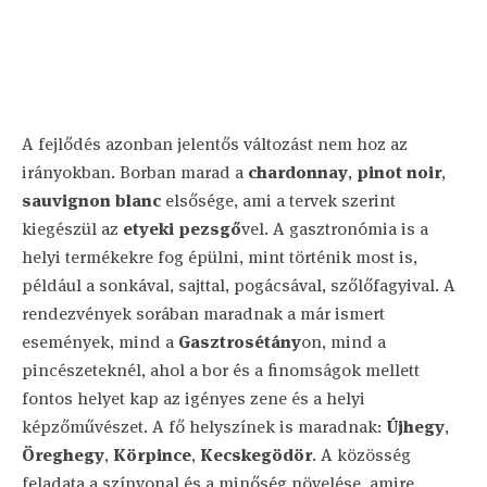
A fejlődés azonban jelentős változást nem hoz az
irányokban. Borban marad a
chardonnay
,
pinot noir
,
sauvignon blanc
elsősége, ami a tervek szerint
kiegészül az
etyeki pezsgő
vel. A gasztronómia is a
helyi termékekre fog épülni, mint történik most is,
például a sonkával, sajttal, pogácsával, szőlőfagyival. A
rendezvények sorában maradnak a már ismert
események, mind a
Gasztrosétány
on, mind a
pincészeteknél, ahol a bor és a finomságok mellett
fontos helyet kap az igényes zene és a helyi
képzőművészet. A fő helyszínek is maradnak:
Újhegy
,
Öreghegy
,
Körpince
,
Kecskegödör
. A közösség
feladata a színvonal és a minőség növelése, amire