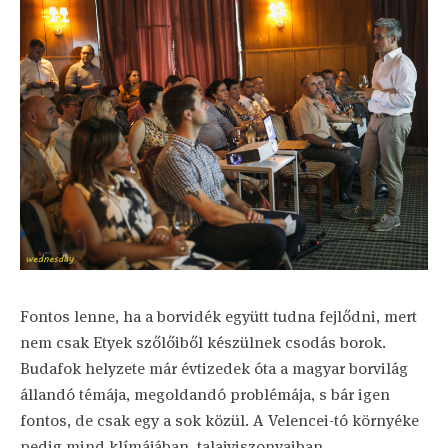
Fontos lenne, ha a borvidék együtt tudna fejlődni, mert
nem csak Etyek szőlőiből készülnek csodás borok.
Budafok helyzete már évtizedek óta a magyar borvilág
állandó témája, megoldandó problémája, s bár igen
fontos, de csak egy a sok közül. A Velencei-tó környéke
pedig mind klímájában, talajviszonyaiban,