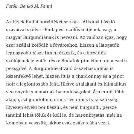
Fotók: Benkő M. Fanni
Az Etyek-Budai borvidéket szokás - Alkonyi László
szavaival szólva - Budapest szőlőskertjének, vagy a
magyar Burgundiának is nevezni. Az valóban igaz, hogy
ezer szállal kötődik a fővároshoz, hiszen a látogatók
legnagyobb része innen érkezik, és a borvidék
szőlőjének jelentős része Budafok pincéiben nemesedik
pezsgővé. A Burgundiával való összehasonlítás is
kézenfekvő lehet, hiszen itt is a chardonnay és a pinot
noir a legfontosabb fajta, illetve a talajtani és klimatikus
viszonyok is mutatnak hasonlóságokat. Ám ennél több
alapja, azt gondolom, nincs - és nincs is rá szükség.
Etyeken etyeki bor készül, és nem burgundi, persze
tanulni lehet tőlük és kell is, de hasonlítgatás, már ha
komolyan vesszük, akkor csak zsákutcába vezet.