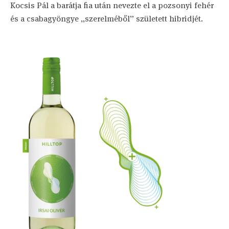
Kocsis Pál a barátja fia után nevezte el a pozsonyi fehér
és a csabagyöngye „szerelméből” született hibridjét.