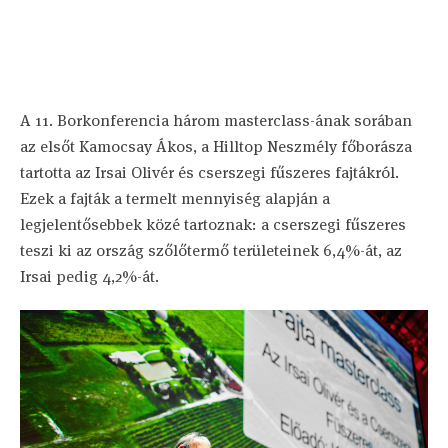
A 11. Borkonferencia három masterclass-ának sorában
az elsőt Kamocsay Ákos, a Hilltop Neszmély főborásza
tartotta az Irsai Olivér és cserszegi fűszeres fajtákról.
Ezek a fajták a termelt mennyiség alapján a
legjelentősebbek közé tartoznak: a cserszegi fűszeres
teszi ki az ország szőlőtermő területeinek 6,4%-át, az
Irsai pedig 4,2%-át.