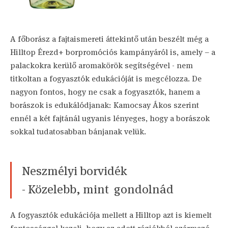
A főborász a fajtaismereti áttekintő után beszélt még a
Hilltop Érezd+ borpromóciós kampányáról is, amely – a
palackokra kerülő aromakörök segítségével - nem
titkoltan a fogyasztók edukációját is megcélozza. De
nagyon fontos, hogy ne csak a fogyasztók, hanem a
borászok is edukálódjanak: Kamocsay Ákos szerint
ennél a két fajtánál ugyanis lényeges, hogy a borászok
sokkal tudatosabban bánjanak velük.
Neszmélyi borvidék
- Közelebb, mint gondolnád
A fogyasztók edukációja mellett a Hilltop azt is kiemelt