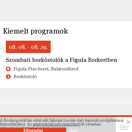
Kiemelt programok
08. 08. - 08. 29.
Szombati borkóstolók a Figula Borkertben
Figula Pincészet, Balatonfüred
Borkóstoló
A Borászportál.hu oldal süti fájlokat (cookie-kat) használ szolgáltatásai
biztosításához. Az
adatvédelmi információkról
itt olvashat.
Elfogadás