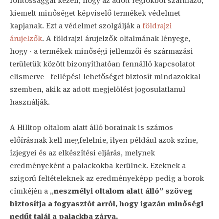
fontossággal kezeli, hogy az adott régiókból származó,
kiemelt minőséget képviselő termékek védelmet
kapjanak. Ezt a védelmet szolgálják a
földrajzi
árujelzők
. A földrajzi árujelzők oltalmának lényege,
hogy - a termékek minőségi jellemzői és származási
területük között bizonyíthatóan fennálló kapcsolatot
elismerve - fellépési lehetőséget biztosít mindazokkal
szemben, akik az adott megjelölést jogosulatlanul
használják.
A Hilltop oltalom alatt álló borainak is számos
előírásnak kell megfelelnie, ilyen például azok színe,
ízjegyei és az elkészítési eljárás, melynek
eredményeként a palackokba kerülnek. Ezeknek a
szigorú feltételeknek az eredményeképp pedig a borok
címkéjén a „
neszmélyi oltalom alatt álló” szöveg
biztosítja a fogyasztót arról, hogy igazán minőségi
nedűt talál a palackba zárva.