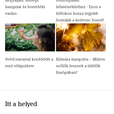
Hegyalján: ünnepi
felszolgálási
hangulat és borvidéki
hőmérséklethez - Ezen a
varázs
hőfokon hozza legjobb
formáját a kedvenc borod!
Svédcsavarral kezdődött a
Klímára hangolva – Milyen
rozé világsikere
szőlők lesznek a túlélők
Európában?
Itt a helyed