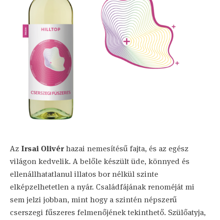
Az
Irsai Olivér
hazai nemesítésű fajta, és az egész
világon kedvelik. A belőle készült üde, könnyed és
ellenállhatatlanul illatos bor nélkül szinte
elképzelhetetlen a nyár. Családfájának renoméját mi
sem jelzi jobban, mint hogy a szintén népszerű
cserszegi fűszeres felmenőjének tekinthető. Szülőatyja,