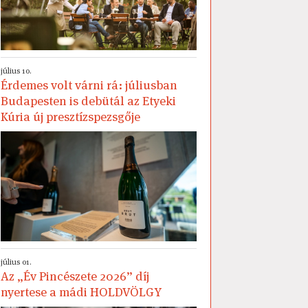
július 10.
Érdemes volt várni rá: júliusban
Budapesten is debütál az Etyeki
Kúria új presztízspezsgője
július 01.
Az „Év Pincészete 2026” díj
nyertese a mádi HOLDVÖLGY