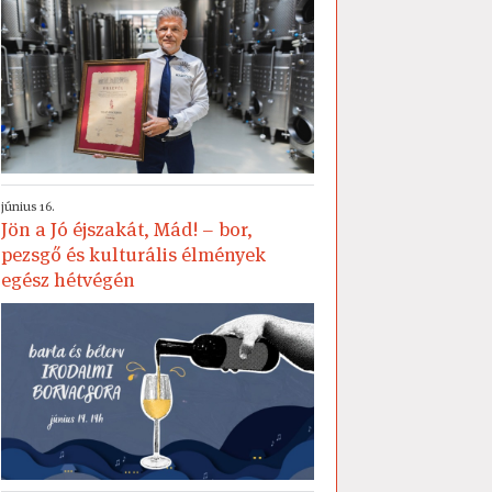
június 16.
Jön a Jó éjszakát, Mád! – bor,
pezsgő és kulturális élmények
egész hétvégén