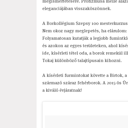
megismertetésére. Profizmusa mellé alázat
eleganciájában visszaköszönnek.
A Borkollégium Szepsy 100 mesterkurzu
Nem okoz nagy meglepetés, ha elárulom: S
Folyamatosan kutatják a legjobb fumintkló
és azokon az egyes területeken, ahol kísérle
ide, kísérleti tétel oda, a borok remekül 
Tokaj különböző talajtípusain kihozni.
A kísérleti furmintokat követte a Birtok, 
származó száraz fehérborok. A 2015-ös Ú
a kiváló évjáratnak!