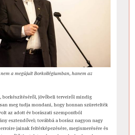
ra nem a megújult Borkollégiumban, hanem az
, borkészítéséről, jövőbeli terveiről mindig
tosan meg tudja mondani, hogy honnan szüretelték
volt az adott év borászati szempontból
ány esztendővel; továbbá a borász nagyon nagy
 terroire-jainak feltérképezésére, megismerésére és