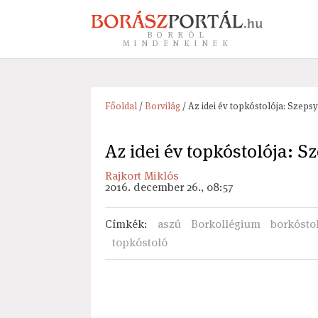
BORRÓL
MINDENKINEK
Főoldal
/
Borvilág
/ Az idei év topkóstolója: Szeps
Az idei év topkóstolója: S
Rajkort Miklós
2016. december 26., 08:57
Címkék
:
aszú
Borkollégium
borkósto
topkóstoló