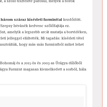
, a szőlő tisztelete párosul, melyek a borok
s
három száraz kísérleti furminttal
kezdődött.
zepsy Istvánék kedvenc szőlőfajtája ez.
nt, amelyik a legszebb arcát mutatja a borvidéken,
ti jelleggel elültették. Mi tagadás: kísérleti tétel
illusztrálták, hogy más-más furmintból miket lehet
a Bohomáj és a 2015-ös és 2003-as Úrágya dűlőből
rágya Furmint magasan kiemelkedett a sorból, hála