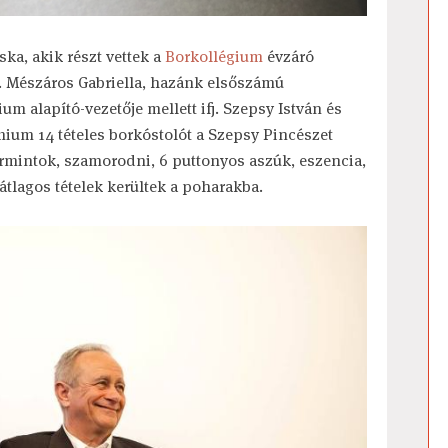
ska, akik részt vettek a
Borkollégium
évzáró
. Mészáros Gabriella, hazánk elsőszámú
 alapító-vezetője mellett ifj. Szepsy István és
mium 14 tételes borkóstolót a Szepsy Pincészet
urmintok, szamorodni, 6 puttonyos aszúk, eszencia,
tlagos tételek kerültek a poharakba.