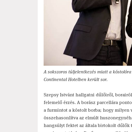
A sokszoros túljelentkezés miatt a kóstoló
Continental Hotelben került sor.
Szepsy Istvánt hallgatni dűlőiről, borairól
felemelő érzés. A borász parcellára pon
a furmintot a kóstolt borba; hogy milyen 
összehasonlítva az elmúlt huszonegynéh
hangsúlyt fektet az általa birtokolt dűlők