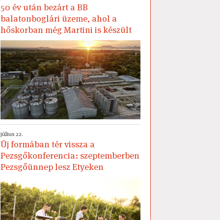
50 év után bezárt a BB
balatonboglári üzeme, ahol a
hőskorban még Martini is készült
július 22.
Új formában tér vissza a
Pezsgőkonferencia: szeptemberben
Pezsgőünnep lesz Etyeken