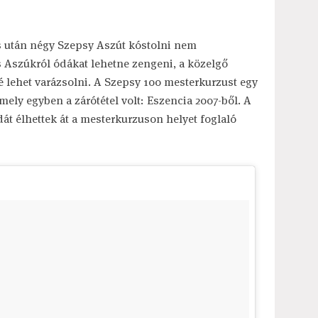
s után négy Szepsy Aszút kóstolni nem
 Aszúkról ódákat lehetne zengeni, a közelgő
lehet varázsolni. A Szepsy 100 mesterkurzust egy
ely egyben a zárótétel volt: Eszencia 2007-ből. A
t élhettek át a mesterkurzuson helyet foglaló