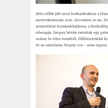
Idén előbb jött azon borbarátokhoz a Jézu
mesterkurzusán 2016. december 20-án. Dr
nemzetközi borakadémikusa, a Borkollégium
édesapja, Szepsy István tartottak egy pré
száraz és édes boraiból. Dűlőszelektált f
és az ominózus Szepsy 100 – nem éppen á