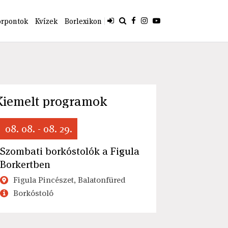
orpontok
Kvízek
Borlexikon
Kiemelt programok
08. 08. - 08. 29.
Szombati borkóstolók a Figula
Borkertben
Figula Pincészet, Balatonfüred
Borkóstoló