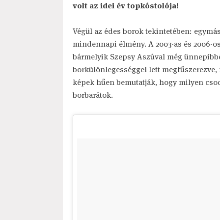
volt az idei év topkóstolója!
Végül az édes borok tekintetében: egymá
mindennapi élmény. A 2003-as és 2006-os
bármelyik Szepsy Aszúval még ünnepibbé 
borkülönlegességgel lett megfűszerezve, m
képek hűen bemutatják, hogy milyen csodá
borbarátok.