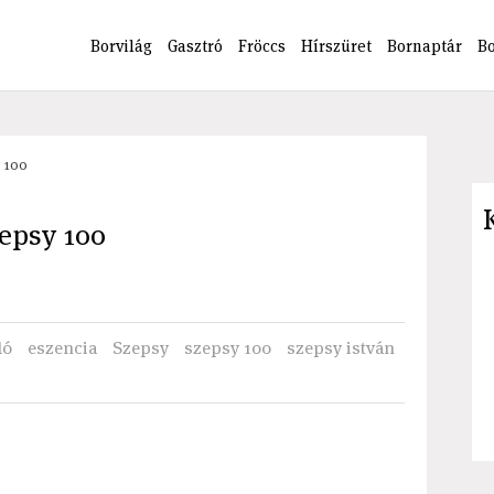
Borvilág
Gasztró
Fröccs
Hírszüret
Bornaptár
B
y 100
zepsy 100
ló
eszencia
Szepsy
szepsy 100
szepsy istván