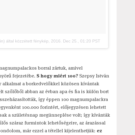
) által közzétett fénykép
,
2016. Dec 25., 01:20 PST
 magnumpalackos borral zártuk, amivel
nyörű fejezetébe.
S hogy miért 100?
Szepsy István
ely alkalmat a borkedvelőkkel közösen kívántak
t szőlőből abban az évban apa és fia is külön bort
t összeházasították, így éppen 100 magnumpalackra
gyenként 100.000 forintért, előjegyzésen lehetett
mcsak a születésnap megünneplése volt; így kívánták
űlős száraz furmintok lehetőségeire, az árazással
ondolom, már ezzel a tétellel kijelenthetjük:
ez