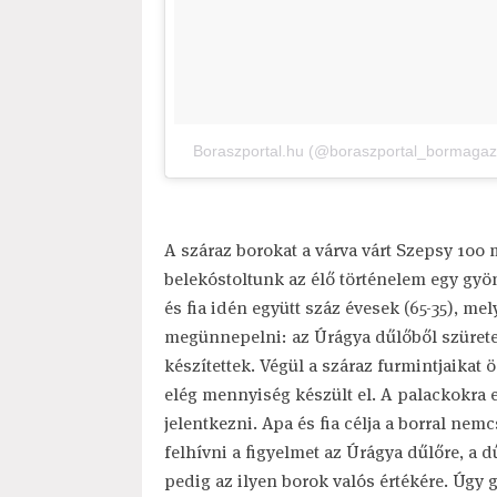
Boraszportal.hu (@boraszportal_bormagazin
A száraz borokat a várva várt Szepsy 100
belekóstoltunk az élő történelem egy gyö
és fia idén együtt száz évesek (65-35), m
megünnepelni: az Úrágya dűlőből szüretel
készítettek. Végül a száraz furmintjaika
elég mennyiség készült el. A palackokra e
jelentkezni. Apa és fia célja a borral ne
felhívni a figyelmet az Úrágya dűlőre, a d
pedig az ilyen borok valós értékére. Úgy g