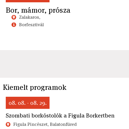
Bor, mámor, prósza
Zalakaros,
Borfesztivál
Kiemelt programok
08. 08. - 08. 29.
Szombati borkóstolók a Figula Borkertben
Figula Pincészet, Balatonfüred