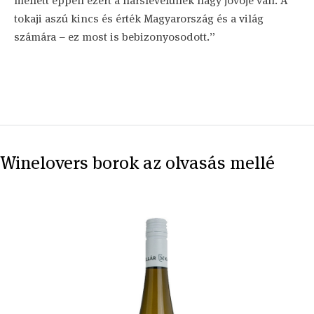
mellett éppen ezért a hárslevelűnek nagy jövője van. A
tokaji aszú kincs és érték Magyarország és a világ
számára – ez most is bebizonyosodott.”
Winelovers borok az olvasás mellé