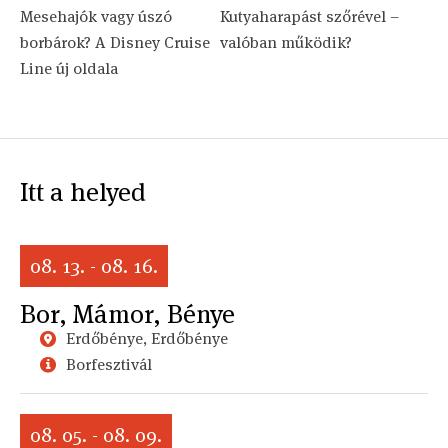
Mesehajók vagy úszó
Kutyaharapást szőrével –
borbárok? A Disney Cruise
valóban működik?
Line új oldala
Itt a helyed
08. 13. - 08. 16.
Bor, Mámor, Bénye
Erdőbénye, Erdőbénye
Borfesztivál
08. 05. - 08. 09.