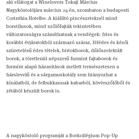
aki ellátogat a Winelovers Tokaji Március
Nagykóstolójára március 24-én, szombaton a budapesti
Corinthia Hotelbe. A kiállító pincészeteknél mind
borstílusok, mind szőlőfajták tekintetében
változatosságra számíthatnak a vendégek: friss és
korábbi évjáratokból származó száraz, félédes és késői
szüretelésű édes tételek, birtokborok, dűlőszelektált
borok, a töretlenül népszerű furmint fajtaborok és
furmint alapú házasítások mellett természetesen a
hárslevelű és a sárgamuskotály sem hiányozhat a
kínálatból, de felbukkannak kabarból, kövérszőlőből és
zétából készült borok is.
A nagykóstoló programját a Borkollégium Pop-Up