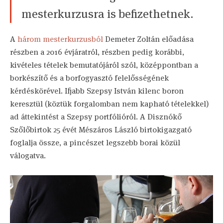
mesterkurzusra is befizethetnek.
A
három mesterkurzusból
Demeter Zoltán előadása
részben a 2016 évjáratról, részben pedig korábbi,
kivételes tételek bemutatójáról szól, középpontban a
borkészítő és a borfogyasztó felelősségének
kérdéskörével. Ifjabb Szepsy István kilenc boron
keresztül (köztük forgalomban nem kapható tételekkel)
ad áttekintést a Szepsy portfólióról. A Disznókő
Szőlőbirtok 25 évét Mészáros László birtokigazgató
foglalja össze, a pincészet legszebb borai közül
válogatva.