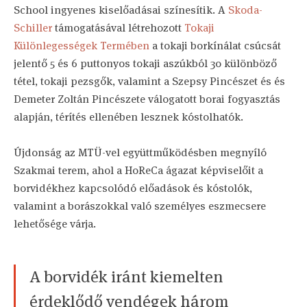
School ingyenes kiselőadásai színesítik. A
Skoda-
Schiller
támogatásával létrehozott
Tokaji
Különlegességek Termében
a tokaji borkínálat csúcsát
jelentő 5 és 6 puttonyos tokaji aszúkból 30 különböző
tétel, tokaji pezsgők, valamint a Szepsy Pincészet és és
Demeter Zoltán Pincészete válogatott borai fogyasztás
alapján, térítés ellenében lesznek kóstolhatók.
Újdonság az MTÜ-vel együttműködésben megnyíló
Szakmai terem, ahol a HoReCa ágazat képviselőit a
borvidékhez kapcsolódó előadások és kóstolók,
valamint a borászokkal való személyes eszmecsere
lehetősége várja.
A borvidék iránt kiemelten
érdeklődő vendégek három