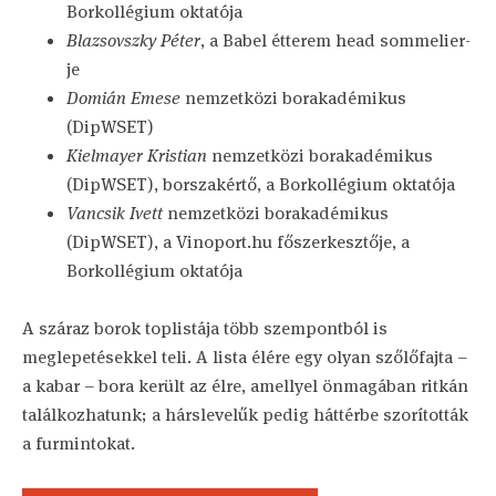
Borkollégium oktatója
Blazsovszky Péter
, a Babel étterem head sommelier-
je
Domián Emese
nemzetközi borakadémikus
(DipWSET)
Kielmayer Kristian
nemzetközi borakadémikus
(DipWSET), borszakértő, a Borkollégium oktatója
Vancsik Ivett
nemzetközi borakadémikus
(DipWSET), a Vinoport.hu főszerkesztője, a
Borkollégium oktatója
A száraz borok toplistája több szempontból is
meglepetésekkel teli. A lista élére egy olyan szőlőfajta –
a kabar – bora került az élre, amellyel önmagában ritkán
találkozhatunk; a hárslevelűk pedig háttérbe szorították
a furmintokat.