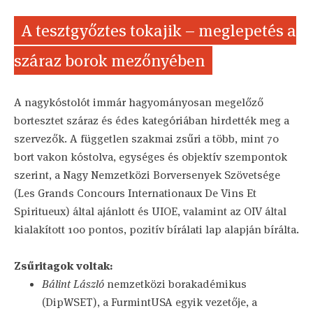
A tesztgyőztes tokajik – meglepetés a
száraz borok mezőnyében
A nagykóstolót immár hagyományosan megelőző
bortesztet száraz és édes kategóriában hirdették meg a
szervezők. A független szakmai zsűri a több, mint 70
bort vakon kóstolva, egységes és objektív szempontok
szerint, a Nagy Nemzetközi Borversenyek Szövetsége
(Les Grands Concours Internationaux De Vins Et
Spiritueux) által ajánlott és UIOE, valamint az OIV által
kialakított 100 pontos, pozitív bírálati lap alapján bírálta.
Zsűritagok voltak:
Bálint László
nemzetközi borakadémikus
(DipWSET), a FurmintUSA egyik vezetője, a