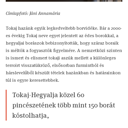
Címlapfotó: Jáni Annamária
Tokaj hazánk egyik legkedveltebb borvidéke. Bár a 2000-
es évekig Tokaj neve egyet jelentett az édes borokkal, a
hegyaljai borászok bebizonyították, hogy száraz boraik
is méltók a fogyasztók figyelmére. A nemzetközi szinten
is ismert és elismert tokaji aszúk mellett a különleges
terroirt visszatükröző, elsősorban furmintból és
hárslevelűből készült tételek hazánkban és határainkon
túl is egyre keresettebbek.
Tokaj-Hegyalja közel 60
pincészetének több mint 150 borát
kóstolhatja,