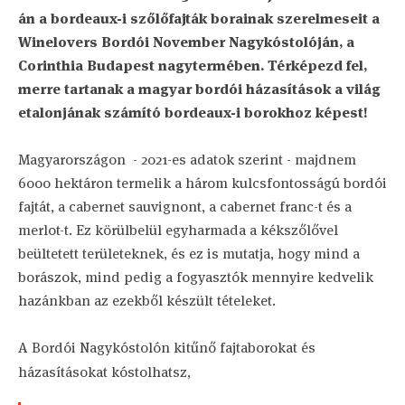
án a bordeaux-i szőlőfajták borainak szerelmeseit a
Winelovers Bordói November Nagykóstolóján, a
Corinthia Budapest nagytermében. Térképezd fel,
merre tartanak a magyar bordói házasítások a világ
etalonjának számító bordeaux-i borokhoz képest!
Magyarországon - 2021-es adatok szerint - majdnem
6000 hektáron termelik a három kulcsfontosságú bordói
fajtát, a cabernet sauvignont, a cabernet franc-t és a
merlot-t. Ez körülbelül egyharmada a kékszőlővel
beültetett területeknek, és ez is mutatja, hogy mind a
borászok, mind pedig a fogyasztók mennyire kedvelik
hazánkban az ezekből készült tételeket.
A Bordói Nagykóstolón kitűnő fajtaborokat és
házasításokat kóstolhatsz,