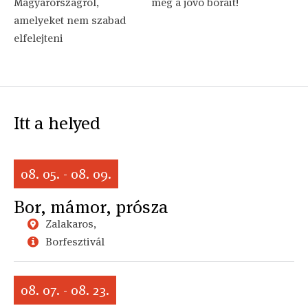
Magyarországról,
meg a jövő borait!
amelyeket nem szabad
elfelejteni
Itt a helyed
08. 05. - 08. 09.
Bor, mámor, prósza
Zalakaros,
Borfesztivál
08. 07. - 08. 23.