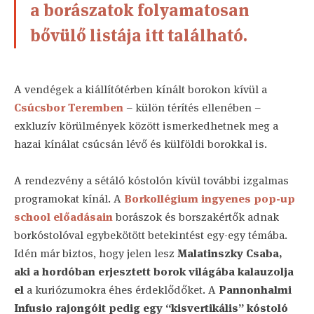
a borászatok folyamatosan
bővülő listája itt található.
A vendégek a kiállítótérben kínált borokon kívül a
Csúcsbor Teremben
– külön térítés ellenében –
exkluzív körülmények között ismerkedhetnek meg a
hazai kínálat csúcsán lévő és külföldi borokkal is.
A rendezvény a sétáló kóstolón kívül további izgalmas
programokat kínál. A
Borkollégium ingyenes pop-up
school előadásain
borászok és borszakértők adnak
borkóstolóval egybekötött betekintést egy-egy témába.
Idén már biztos, hogy jelen lesz
Malatinszky Csaba,
aki a hordóban erjesztett borok világába kalauzolja
el
a kuriózumokra éhes érdeklődőket. A
Pannonhalmi
Infusio rajongóit pedig egy “kisvertikális” kóstoló