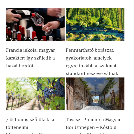
Francia iskola, magyar
Fenntartható borászat:
karakter: így születik a
gyakorlatok, amelyek
hazai bordói
egyre inkább a szakmai
standard részévé válnak
7 őshonos szőlőfajta a
Tavaszi Premier a Magyar
történelmi
Bor Ünnepén – Kóstold