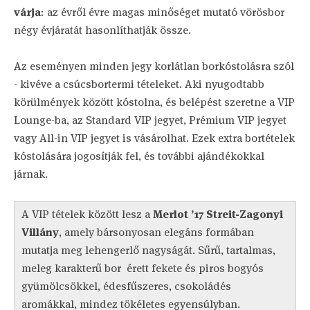
várja
: az évről évre magas minőséget mutató vörösbor
négy évjáratát hasonlíthatják össze.
Az eseményen minden jegy korlátlan borkóstolásra szól
- kivéve a csúcsbortermi tételeket. Aki nyugodtabb
körülmények között kóstolna, és belépést szeretne a VIP
Lounge-ba, az Standard VIP jegyet, Prémium VIP jegyet
vagy All-in VIP jegyet is vásárolhat. Ezek extra bortételek
kóstolására jogosítják fel, és további ajándékokkal
járnak.
A VIP tételek között lesz a
Merlot ’17 Streit-Zagonyi
Villány
, amely bársonyosan elegáns formában
mutatja meg lehengerlő nagyságát. Sűrű, tartalmas,
meleg karakterű bor érett fekete és piros bogyós
gyümölcsökkel, édesfűszeres, csokoládés
aromákkal, mindez tökéletes egyensúlyban.