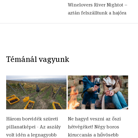
Winelovers River Nightot –
aztán felszálltunk a hajóra
Témánál vagyunk
Három borvidék szüreti
Ne hagyd veszni az őszi
pillanatképei - Az aszály
hétvégéket! Négy boros
volt idén a legnagyobb
kiruccanás a hűvösebb