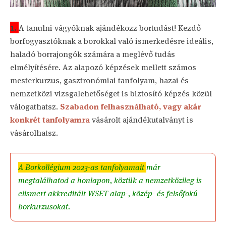
1.
A tanulni vágyóknak ajándékozz bortudást! Kezdő
borfogyasztóknak a borokkal való ismerkedésre ideális,
haladó borrajongók számára a meglévő tudás
elmélyítésére. Az alapozó képzések mellett számos
mesterkurzus, gasztronómiai tanfolyam, hazai és
nemzetközi vizsgalehetőséget is biztosító képzés közül
válogathatsz.
Szabadon felhasználható, vagy akár
konkrét tanfolyamra
vásárolt ajándékutalványt is
vásárolhatsz.
A
Borkollégium 2023-as tanfolyamait
már
megtalálhatod a honlapon, köztük a nemzetközileg is
elismert akkreditált WSET alap-, közép- és felsőfokú
borkurzusokat.