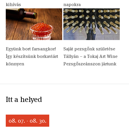
kihívás
napokra
Együnk bort farsangkor!
Saját pezsgőnk születése
Így készítsünk borkaviárt
Tállyán – a Tokaj Art Wine
könnyen
Pezsgőszeánszon jártunk
Itt a helyed
08. 07. - 08. 30.