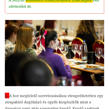
A 2023-as
Winelovers rendezvényekre szóló jegyek
már
elérhetőek itt.
5.
A bor megfelelő szervírozásához elengedhetetlen egy
strapabíró dugóhúzó és egyéb kiegészítők mint a
dropstop vagy akár sommelier kendő. Kezdő szettnek