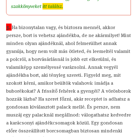
szakkönyveket
itt találsz.
3.
Ha bizonytalan vagy, és biztosra mennél, akkor
persze, bort is vehetsz ajándékba, de ne akármilyet! Mint
minden olyan ajándéknál, ahol felmerülhet annak
gyanúja, hogy nem volt más ötleted, és leemeltél valamit
a polcról, a borvásárlásnál is jobb ezt elkerülni, és
valamiképp személyessé varázsolni. Annak vegyél
ajándékba bort, aki tényleg szereti. Figyeld meg, mit
szokott kérni, amikor beültök valahová: imádja a
buborékokat? A frissítő fehérek a gyengéi? A vörösborok
hozzák lázba? Ha szeret főzni, akár receptet is adhatsz a
gondosan kiválasztott palack mellé. És persze, nem
muszáj egy palacknál megállnod: válogathatsz kedvedre
a karácsonyi ajándékcsomagok közül. Egy gondosan
előre összeállított borcsomagban biztosan mindenki