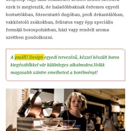
ezek is megteszik, de haladóbbaknak érdemes egyedi
bortartókban, frissentartó dugóban, profi dekantálóban,
vakkóstoló zsákokban, feliratos vagy épp speciális
formájú borospohárban, házi vagy rendelt aroma-
szettben gondolkozni.
A
youHU Design
egyedi tervezésű, kézzel készült boros
kiegészítőkkel vár különleges alkalmakra.Velük
magasabb szintre emelheted a borélményt!