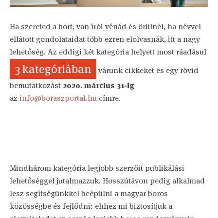
Ha szereted a bort, van írói vénád és örülnél, ha névvel
ellátott gondolataidat több ezren elolvasnák, itt a nagy
lehetőség. Az eddigi két kategória helyett most ráadásul
3 kategóriában
várunk cikkeket és egy rövid
bemutatkozást
2020. március 31-ig
az
info@boraszportal.hu
címre.
Mindhárom kategória legjobb szerzőit publikálási
lehetőséggel jutalmazzuk. Hosszútávon pedig alkalmad
lesz segítségünkkel beépülni a magyar boros
közösségbe és fejlődni: ehhez mi biztosítjuk a