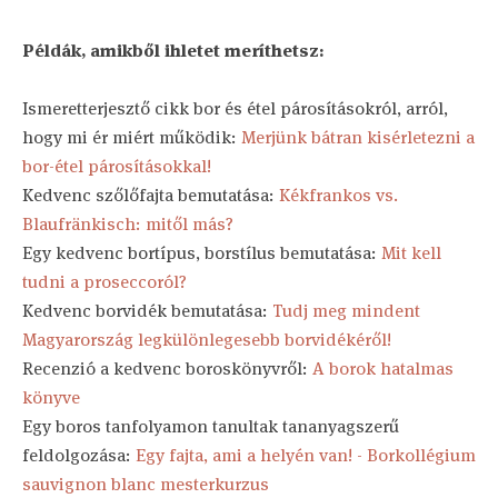
Példák, amikből ihletet meríthetsz:
Ismeretterjesztő cikk bor és étel párosításokról, arról,
hogy mi ér miért működik:
Merjünk bátran kisérletezni a
bor-étel párosításokkal!
Kedvenc szőlőfajta bemutatása:
Kékfrankos vs.
Blaufränkisch: mitől más?
Egy kedvenc bortípus, borstílus bemutatása:
Mit kell
tudni a proseccoról?
Kedvenc borvidék bemutatása:
Tudj meg mindent
Magyarország legkülönlegesebb borvidékéről!
Recenzió a kedvenc boroskönyvről:
A borok hatalmas
könyve
Egy boros tanfolyamon tanultak tananyagszerű
feldolgozása:
Egy fajta, ami a helyén van! - Borkollégium
sauvignon blanc mesterkurzus