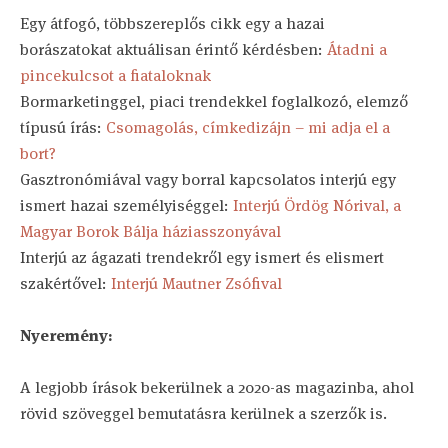
Egy átfogó, többszereplős cikk egy a hazai
borászatokat aktuálisan érintő kérdésben:
Átadni a
pincekulcsot a fiataloknak
Bormarketinggel, piaci trendekkel foglalkozó, elemző
típusú írás:
Csomagolás, címkedizájn – mi adja el a
bort?
Gasztronómiával vagy borral kapcsolatos interjú egy
ismert hazai személyiséggel:
Interjú Ördög Nórival, a
Magyar Borok Bálja háziasszonyával
Interjú az ágazati trendekről egy ismert és elismert
szakértővel:
Interjú Mautner Zsófival
Nyeremény:
A legjobb írások bekerülnek a 2020-as magazinba, ahol
rövid szöveggel bemutatásra kerülnek a szerzők is.