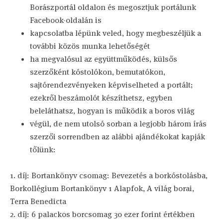
Borászportál oldalon és megosztjuk portálunk
Facebook-oldalán is
kapcsolatba lépünk veled, hogy megbeszéljük a
további közös munka lehetőségét
ha megvalósul az együttműködés, külsős
szerzőként kóstolókon, bemutatókon,
sajtórendezvényeken képviselheted a portált;
ezekről beszámolót készíthetsz, egyben
beleláthatsz, hogyan is működik a boros világ
végül, de nem utolsó sorban a legjobb három írás
szerzői sorrendben az alábbi ajándékokat kapják
tőlünk:
1. díj: Bortankönyv csomag: Bevezetés a borkóstolásba,
Borkollégium Bortankönyv 1 Alapfok, A világ borai,
Terra Benedicta
2. díj: 6 palackos borcsomag 30 ezer forint értékben