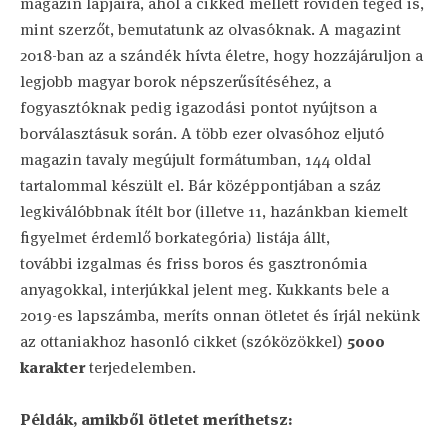
magazin lapjaira, ahol a cikked mellett röviden téged is,
mint szerzőt, bemutatunk az olvasóknak. A magazint
2018-ban az a szándék hívta életre, hogy hozzájáruljon a
legjobb magyar borok népszerűsítéséhez, a
fogyasztóknak pedig igazodási pontot nyújtson a
borválasztásuk során. A több ezer olvasóhoz eljutó
magazin tavaly megújult formátumban, 144 oldal
tartalommal készült el. Bár középpontjában a száz
legkiválóbbnak ítélt bor (illetve 11, hazánkban kiemelt
figyelmet érdemlő borkategória) listája állt,
további izgalmas és friss boros és gasztronómia
anyagokkal, interjúkkal jelent meg. Kukkants bele a
2019-es lapszámba, meríts onnan ötletet és írjál nekünk
az ottaniakhoz hasonló cikket (szóközökkel)
5000
karakter
terjedelemben.
Példák, amikből ötletet meríthetsz: