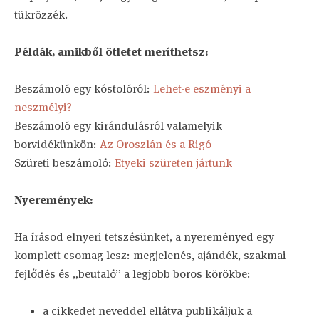
tükrözzék.
Példák, amikből ötletet meríthetsz:
Beszámoló egy kóstolóról:
Lehet-e eszményi a
neszmélyi?
Beszámoló egy kirándulásról valamelyik
borvidékünkön:
Az Oroszlán és a Rigó
Szüreti beszámoló:
Etyeki szüreten jártunk
Nyeremények:
Ha írásod elnyeri tetszésünket, a nyereményed egy
komplett csomag lesz: megjelenés, ajándék, szakmai
fejlődés és „beutaló” a legjobb boros körökbe:
a cikkedet neveddel ellátva publikáljuk a