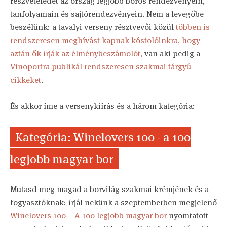
részvételedet az ország legjobb boros rendezvényein,
tanfolyamain és sajtórendezvényein. Nem a levegőbe
beszélünk: a tavalyi verseny résztvevői közül
többen is
rendszeresen meghívást kapnak kóstolóinkra, hogy
aztán ők írják az élménybeszámolót,
van aki pedig a
Vinoportra publikál rendszeresen szakmai tárgyú
cikkeket
.
És akkor íme a versenykiírás és a három kategória:
Kategória: Winelovers 100 - a 100
legjobb magyar bor
Mutasd meg magad a borvilág szakmai krémjének és a
fogyasztóknak: írjál nekünk a szeptemberben megjelenő
Winelovers 100 – A 100 legjobb magyar bor
nyomtatott