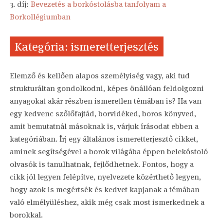
3. díj:
Bevezetés a borkóstolásba tanfolyam a
Borkollégiumban
Kategória: ismeretterjesztés
Elemző és kellően alapos személyiség vagy, aki tud
strukturáltan gondolkodni, képes önállóan feldolgozni
anyagokat akár részben ismeretlen témában is? Ha van
egy kedvenc szőlőfajtád, borvidéked, boros könyved,
amit bemutatnál másoknak is, várjuk írásodat ebben a
kategóriában. Írj egy általános ismeretterjesztő cikket,
aminek segítségével a borok világába éppen belekóstoló
olvasók is tanulhatnak, fejlődhetnek. Fontos, hogy a
cikk jól legyen felépítve, nyelvezete közérthető legyen,
hogy azok is megértsék és kedvet kapjanak a témában
való elmélyüléshez, akik még csak most ismerkednek a
borokkal.