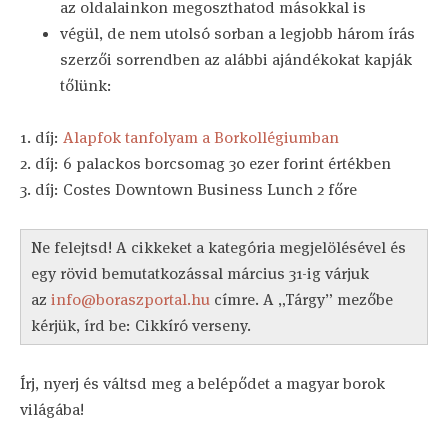
az oldalainkon megoszthatod másokkal is
végül, de nem utolsó sorban a legjobb három írás
szerzői sorrendben az alábbi ajándékokat kapják
tőlünk:
1. díj:
Alapfok tanfolyam a Borkollégiumban
2. díj: 6 palackos borcsomag 30 ezer forint értékben
3. díj: Costes Downtown Business Lunch 2 főre
Ne felejtsd! A cikkeket a kategória megjelölésével és
egy rövid bemutatkozással március 31-ig várjuk
az
info@boraszportal.hu
címre. A „Tárgy” mezőbe
kérjük, írd be: Cikkíró verseny.
Írj, nyerj és váltsd meg a belépődet a magyar borok
világába!