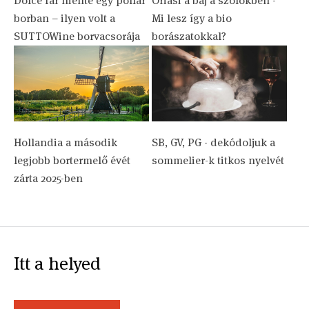
Dolce far niente egy pohár
Óriási a baj a szőlőkben -
borban – ilyen volt a
Mi lesz így a bio
SUTTOWine borvacsorája
borászatokkal?
Hollandia a második
SB, GV, PG - dekódoljuk a
legjobb bortermelő évét
sommelier-k titkos nyelvét
zárta 2025-ben
Itt a helyed