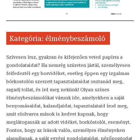
Kategória: élménybeszámoló
Szívesen írsz, gyakran és kifejezően veted papírra a
gondolataidat? Ha nemrég szüreten jártál, személyesen
felfedeztél egy borvidéket, esetleg éppen egy izgalmas
bórkostolón szerzett tapasztalataidat osztanád meg,
ragadj tollat, és írd meg nekünk! Olyan színes
élménybeszámolókat várunk ide, amelyekben a saját
benyomásaidat, kalandjaidat, tapasztalataid írod meg,
amit elolvasva mások is kedvet kapnak, hogy
meglátogassák az adott vidéket, borkóstolót, eseményt.
Fontos, hogy az írások valós, személyes élményeken
alapuljanak, a saját egyéni gondolataidat, nézőpontodat