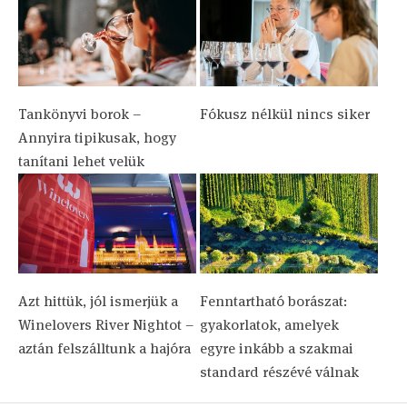
Tankönyvi borok –
Fókusz nélkül nincs siker
Annyira tipikusak, hogy
tanítani lehet velük
Azt hittük, jól ismerjük a
Fenntartható borászat:
Winelovers River Nightot –
gyakorlatok, amelyek
aztán felszálltunk a hajóra
egyre inkább a szakmai
standard részévé válnak