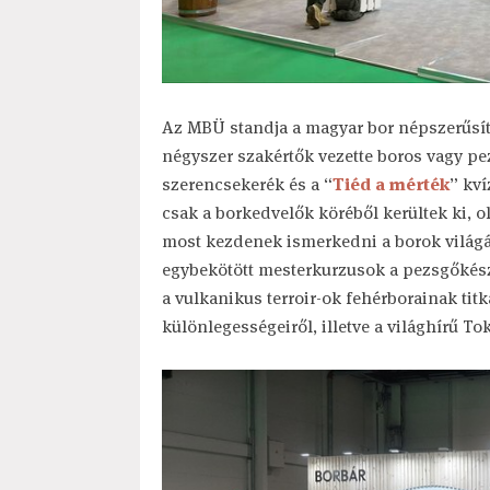
Az MBÜ standja a magyar bor népszerűsíté
négyszer szakértők vezette boros vagy pe
szerencsekerék és a “
Tiéd a mérték
” kví
csak a borkedvelők köréből kerültek ki, 
most kezdenek ismerkedni a borok világá
egybekötött mesterkurzusok a pezsgőkészí
a vulkanikus terroir-ok fehérborainak titk
különlegességeiről, illetve a világhírű To