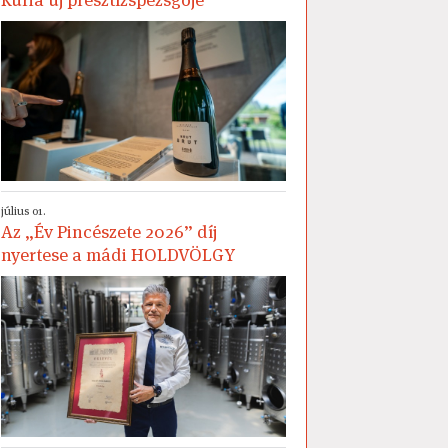
július 01.
Az „Év Pincészete 2026” díj
nyertese a mádi HOLDVÖLGY