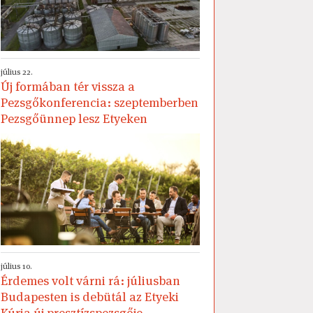
július 22.
Új formában tér vissza a
Pezsgőkonferencia: szeptemberben
Pezsgőünnep lesz Etyeken
július 10.
Érdemes volt várni rá: júliusban
Budapesten is debütál az Etyeki
Kúria új presztízspezsgője