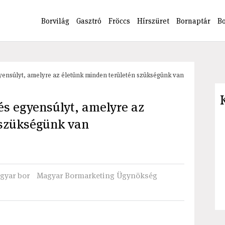
Borvilág
Gasztró
Fröccs
Hírszüret
Bornaptár
B
gyensúlyt, amelyre az életünk minden területén szükségünk van
és egyensúlyt, amelyre az
 szükségünk van
gyar bor
Magyar Bormarketing Ügynökség