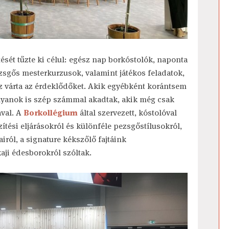
sét tűzte ki célul: egész nap borkóstolók, naponta
zsgős mesterkurzusok, valamint játékos feladatok,
z várta az érdeklődőket. Akik egyébként korántsem
olyanok is szép számmal akadtak, akik még csak
val. A
Borkollégium
által szervezett, kóstolóval
tési eljárásokról és különféle pezsgőstílusokról,
airól, a signature kékszőlő fajtáink
kaji édesborokról szóltak.