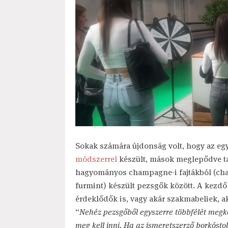
Sokak számára újdonság volt, hogy az eg
módszerrel
készült, mások meglepődve t
hagyományos champagne-i fajtákból (chard
furmint) készült pezsgők között. A kezdő 
érdeklődők is, vagy akár szakmabeliek, ak
“
Nehéz pezsgőből egyszerre többfélét megkó
meg kell inni. Ha az ismeretszerző borkósto