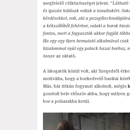
megfelelő célközönséget jelent. “
Látható 
és igazán hálásak voltak a tanultakért. So
kérdésekkel, volt, aki a pezsgőtechnológiár
a kékszőlőből fehérbor, valaki a borok hisz
fontos, mert a fogyasztók akkor fogják többs
Ha egy-egy ilyen bemutató alkalmával csa
bizalommal nyúl egy palack hazai borhoz, m
össze az oktató.
A látogatók közül volt, aki Szegedről érke
motiválta, hogy a borkedvelő barátai kör
Más, bár ritkán fogyaszt alkoholt, mégis
k
gondolt bele először abba, hogy milyen g
bor a poharakba kerül.