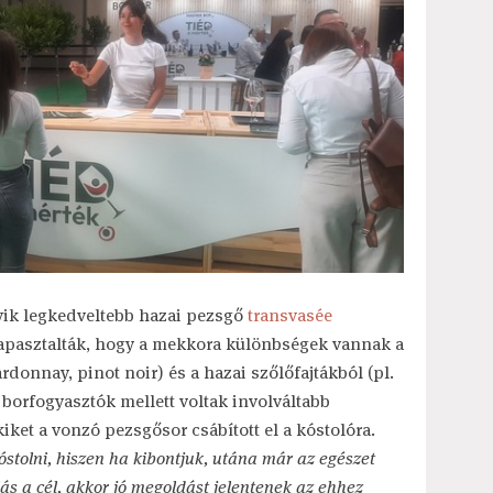
yik legkedveltebb hazai pezsgő
transvasée
apasztalták, hogy a mekkora különbségek vannak a
onnay, pinot noir) és a hazai szőlőfajtákból (pl.
borfogyasztók mellett voltak involváltabb
iket a vonzó pezsgősor csábított el a kóstolóra.
stolni, hiszen ha kibontjuk, utána már az egészet
lás a cél, akkor jó megoldást jelentenek az ehhez