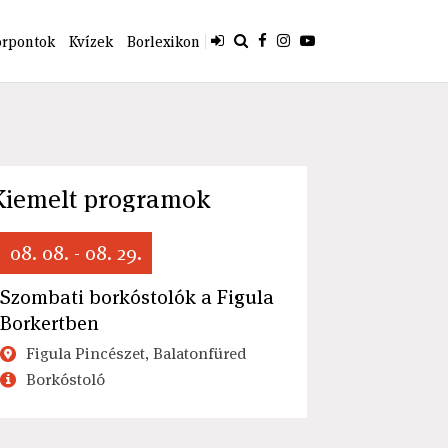
orpontok
Kvízek
Borlexikon
Kiemelt programok
08. 08. - 08. 29.
Szombati borkóstolók a Figula
Borkertben
Figula Pincészet, Balatonfüred
Borkóstoló