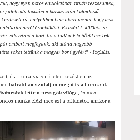
volt, hogy ilyen boros edukációban ritkán részesülnek,
kan jöttek oda hozzám a kurzus után különböző
a kérdezett rá, mélyebben bele akart menni, hogy lesz
tamintartalmáról érdeklődött. Ez azért is különösen
zör választani a bort, ha a tudásuk is bővül ezekről.
k pár embert megfogunk, aki utána nagyobb
áris sokat tettünk a magyar bor ügyéért
” - foglalta
zett, és a kurzusra való jelentkezésben az
ében
bátrabban szólaljon meg ő is a borokról.
íváncsivá tette a pezsgők világa
, és most
ondos munka előzi meg azt a pillanatot, amikor a