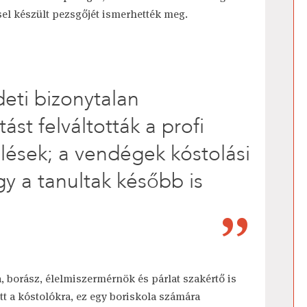
el készült pezsgőjét ismerhették meg.
eti bizonytalan
ást felváltották a profi
lések; a vendégek kóstolási
y a tanultak később is
.
a, borász, élelmiszermérnök és párlat szakértő is
tt a kóstolókra, ez egy boriskola számára