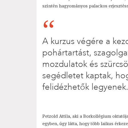
szintén hagyományos palackos erjesztéss
A kurzus végére a kezd
pohártartást, szagolgat
mozdulatok és szürcsö
segédletet kaptak, hog
felidézhetők legyenek
Petzold Attila, aki a Borkollégium oktatój
egyben, úgy látta, hogy több laikus érkeze