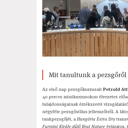
Mit tanultunk a pezsgőrő
Az első nap pezsgőkurzusait
Petzold Att
40 perces minikurzusokon élvezetes előadá
tulajdonságainak érzékszervi vizsgálatáró
négyféle pezsgőstílus jellemzőiről. A lát
tankpezsgőjét, a
Hungária Extra Dry
trans
Furmint Király-dűlő Brut Nature
évjáratos, 