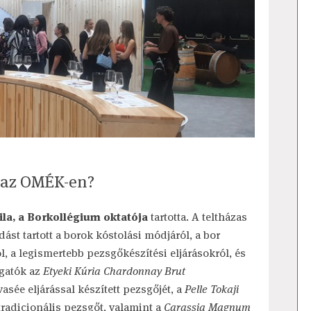
l az OMÉK-en?
ila, a Borkollégium oktatója
tartotta. A teltházas
st tartott a borok kóstolási módjáról, a bor
l, a legismertebb pezsgőkészítési eljárásokról, és
ogatók az
Etyeki Kúria Chardonnay Brut
vasée eljárással készített pezsgőjét, a
Pelle Tokaji
tradicionális pezsgőt, valamint a
Carassia Magnum