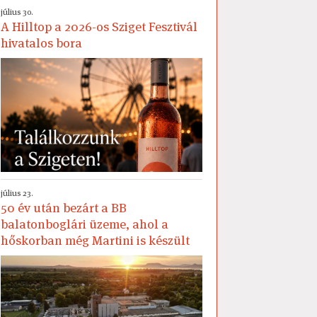
július 30.
A Hilltop a 2026-os Sziget Fesztivál
hivatalos bora
július 23.
50 év után bezárt a BB
balatonboglári üzeme, ahol a
hőskorban még Martini is készült