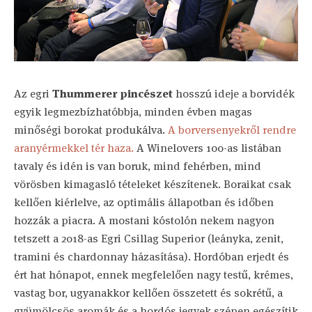
Az egri
Thummerer pincészet
hosszú ideje a borvidék
egyik legmezbízhatóbbja, minden évben magas
minőségi borokat produkálva.
A borversenyekről rendre
aranyérmekkel tér haza.
A Winelovers 100-as listában
tavaly és idén is van boruk, mind fehérben, mind
vörösben kimagasló tételeket készítenek. Boraikat csak
kellően kiérlelve, az optimális állapotban és időben
hozzák a piacra. A mostani kóstolón nekem nagyon
tetszett a 2018-as Egri Csillag Superior (leányka, zenit,
tramini és chardonnay házasítása). Hordóban erjedt és
ért hat hónapot, ennek megfelelően nagy testű, krémes,
vastag bor, ugyanakkor kellően összetett és sokrétű, a
gyümölcsös aromák és a hordós jegyek szépen egészítik