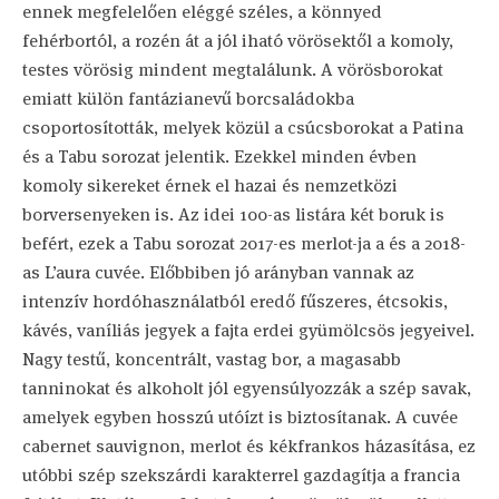
ennek megfelelően eléggé széles, a könnyed
fehérbortól, a rozén át a jól iható vörösektől a komoly,
testes vörösig mindent megtalálunk. A vörösborokat
emiatt külön fantázianevű borcsaládokba
csoportosították, melyek közül a csúcsborokat a Patina
és a Tabu sorozat jelentik. Ezekkel minden évben
komoly sikereket érnek el hazai és nemzetközi
borversenyeken is. Az idei 100-as listára két boruk is
befért, ezek a Tabu sorozat 2017-es merlot-ja a és a 2018-
as L’aura cuvée. Előbbiben jó arányban vannak az
intenzív hordóhasználatból eredő fűszeres, étcsokis,
kávés, vaníliás jegyek a fajta erdei gyümölcsös jegyeivel.
Nagy testű, koncentrált, vastag bor, a magasabb
tanninokat és alkoholt jól egyensúlyozzák a szép savak,
amelyek egyben hosszú utóízt is biztosítanak. A cuvée
cabernet sauvignon, merlot és kékfrankos házasítása, ez
utóbbi szép szekszárdi karakterrel gazdagítja a francia