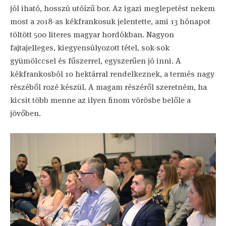
jól iható, hosszú utóízű bor. Az igazi meglepetést nekem
most a 2018-as kékfrankosuk jelentette, ami 13 hónapot
töltött 500 literes magyar hordókban. Nagyon
fajtajelleges, kiegyensúlyozott tétel, sok-sok
gyümölccsel és fűszerrel, egyszerűen jó inni. A
kékfrankosból 10 hektárral rendelkeznek, a termés nagy
részéből rozé készül. A magam részéről szeretném, ha
kicsit több menne az ilyen finom vörösbe belőle a
jövőben.