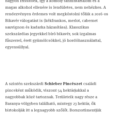
nagyon frissítőek, így a komoly tannintartalom és a
magas alkohol ellenére is lendületes, nem nehézkes. A
rendezvényen érdemes volt megkóstolni tőlük a 2016-os
Bikavér válogatást is (kékfrankos, merlot, cabernet
sauvignon és kadarka házasítása). Klasszikus
szekszárdias jegyekkel bíró bikavér, sok izgalmas
fűszerrel, érett gyümölcsökkel, jó hordóhasználattal,
egyensúllyal.
A szintén szekszárdi
Schieber Pincészet
családi
pinceként működik, viszont 54 hektárjukkal a
nagyobbak közé tartoznak. Területeik nagy része a
Baranya-völgyben található, mintegy 23 hektár, ők
birtokolják itt a legnagyobb szőlőt. Borszortimentjük