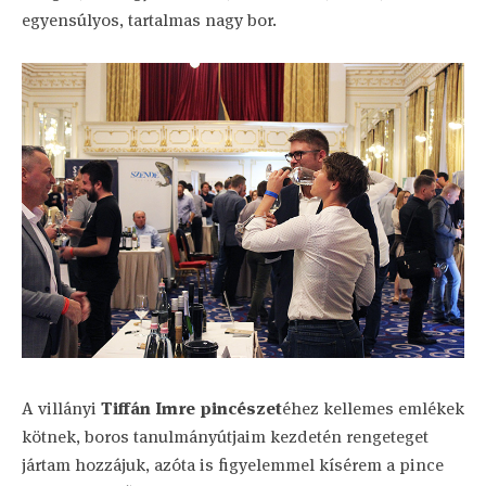
egyensúlyos, tartalmas nagy bor.
A villányi
Tiffán Imre pincészet
éhez kellemes emlékek
kötnek, boros tanulmányútjaim kezdetén rengeteget
jártam hozzájuk, azóta is figyelemmel kísérem a pince