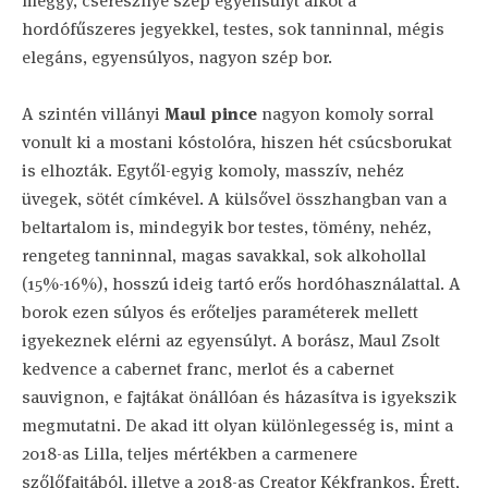
meggy, cseresznye szép egyensúlyt alkot a
hordófűszeres jegyekkel, testes, sok tanninnal, mégis
elegáns, egyensúlyos, nagyon szép bor.
A szintén villányi
Maul pince
nagyon komoly sorral
vonult ki a mostani kóstolóra, hiszen hét csúcsborukat
is elhozták. Egytől-egyig komoly, masszív, nehéz
üvegek, sötét címkével. A külsővel összhangban van a
beltartalom is, mindegyik bor testes, tömény, nehéz,
rengeteg tanninnal, magas savakkal, sok alkohollal
(15%-16%), hosszú ideig tartó erős hordóhasználattal. A
borok ezen súlyos és erőteljes paraméterek mellett
igyekeznek elérni az egyensúlyt. A borász, Maul Zsolt
kedvence a cabernet franc, merlot és a cabernet
sauvignon, e fajtákat önállóan és házasítva is igyekszik
megmutatni. De akad itt olyan különlegesség is, mint a
2018-as Lilla, teljes mértékben a carmenere
szőlőfajtából, illetve a 2018-as Creator Kékfrankos. Érett,