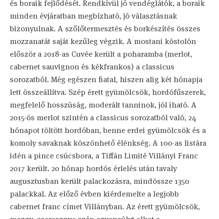
és boraik fejlődését. Rendkívül jó vendéglátók, a boraik
minden évjáratban megbízható, jó választásnak
bizonyulnak. A szőlőtermesztés és borkészítés összes
mozzanatát saját kezűleg végzik. A mostani kóstolón
először a 2018-as Cuvée került a poharamba (merlot,
cabernet sauvignon és kékfrankos) a classicus
sorozatból. Még egészen fiatal, hiszen alig két hónapja
lett összeállítva. Szép érett gyümölcsök, hordófűszerek,
megfelelő hosszúság, moderált tanninok, jól iható. A
2015-ös merlot szintén a classicus sorozatból való, 24
hónapot töltött hordóban, benne erdei gyümölcsök és a
komoly savaknak köszönhető élénkség. A 100-as listára
idén a pince csúcsbora, a Tiffán Limité Villányi Franc
2017 került. 20 hónap hordós érlelés után tavaly
augusztusban került palackozásra, mindössze 1350
palackkal. Az előző évben kiérdemelte a legjobb
cabernet franc címet Villányban. Az érett gyümölcsök,