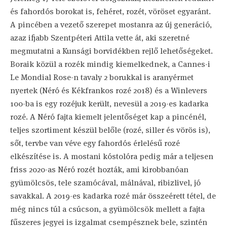
és fahordós borokat is, fehéret, rozét, vöröset egyaránt.
A pincében a vezető szerepet mostanra az új generáció,
azaz ifjabb Szentpéteri Attila vette át, aki szeretné
megmutatni a Kunsági borvidékben rejlő lehetőségeket.
Boraik közül a rozék mindig kiemelkednek, a Cannes-i
Le Mondial Rose-n tavaly 2 borukkal is aranyérmet
nyertek (Néró és Kékfrankos rozé 2018) és a Winlevers
100-ba is egy rozéjuk került, nevesül a 2019-es kadarka
rozé. A Néró fajta kiemelt jelentőséget kap a pincénél,
teljes szortiment készül belőle (rozé, siller és vörös is),
sőt, tervbe van véve egy fahordós érlelésű rozé
elkészítése is. A mostani kóstolóra pedig már a teljesen
friss 2020-as Néró rozét hozták, ami kirobbanóan
gyümölcsös, tele szamócával, málnával, ribizlivel, jó
savakkal. A 2019-es kadarka rozé már összeérett tétel, de
még nincs túl a csúcson, a gyümölcsök mellett a fajta
fűszeres jegyei is izgalmat csempésznek bele, szintén