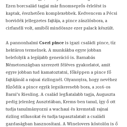
Ezen borcsalád tagjai már finomseprős érlelést is
kaptak, érezhetően komplexebbek. Kedvencem a Pécsi
borvidék jellegzetes fajtája, a pince zászlósbora, a
cirfandli volt, amiből mindössze ezer palack készült.
A pannonhalmi
Cseri pince
is igazi családi pince, tíz
hektáron termelnek. A munkákba egyre jobban
belefolyik a legújabb generáció is. Barnabás
Németországban szerezett féléves gyakorlatot, amit
egyre jobban tud kamatoztatni, főképpen a pince fő
fajtájánál a rajnai rizlingnél. Olyannyira, hogy nevéhez
fűződik a pince egyik legsikeresebb bora, a 2016-os
Barni's Riesling. A család legfiatalabb tagja, Auguszta
pedig jelenleg Ausztriában, Krems-ben tanul, így ő ott
tudja tanulmányozni a wachaui és kremstali rajnai
rizling stílusokat és tudja tapasztalatait a családi
gazdaságban hasznosítani. A Winelovers kóstolón is ő