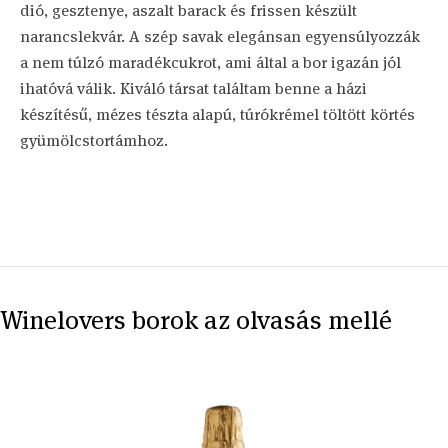
dió, gesztenye, aszalt barack és frissen készült
narancslekvár. A szép savak elegánsan egyensúlyozzák
a nem túlzó maradékcukrot, ami által a bor igazán jól
ihatóvá válik. Kiváló társat találtam benne a házi
készítésű, mézes tészta alapú, túrókrémel töltött körtés
gyümölcstortámhoz.
Winelovers borok az olvasás mellé