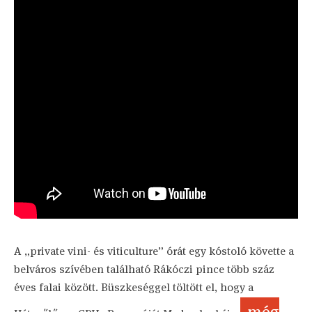
A „private vini- és viticulture” órát egy kóstoló követte a
belváros szívében található Rákóczi pince több száz
éves falai között. Büszkeséggel töltött el, hogy a
még