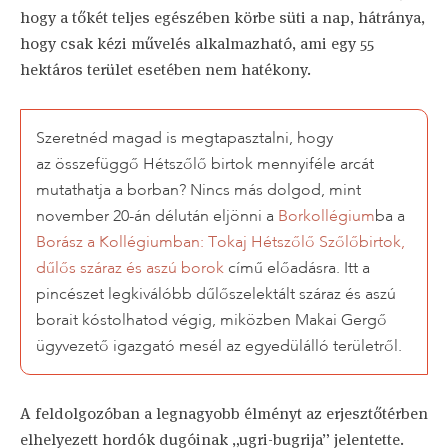
hogy a tőkét teljes egészében körbe süti a nap, hátránya,
hogy csak kézi művelés alkalmazható, ami egy 55
hektáros terület esetében nem hatékony.
Szeretnéd magad is megtapasztalni, hogy
az összefüggő Hétszőlő birtok mennyiféle arcát
mutathatja a borban? Nincs más dolgod, mint
november 20-án délután eljönni a
Borkollégium
ba a
Borász a Kollégiumban: Tokaj Hétszőlő Szőlőbirtok,
dűlős száraz és aszú borok
című előadásra. Itt a
pincészet legkiválóbb dűlőszelektált száraz és aszú
borait kóstolhatod végig, miközben Makai Gergő
ügyvezető igazgató mesél az egyedülálló területről.
A feldolgozóban a legnagyobb élményt az erjesztőtérben
elhelyezett hordók dugóinak „ugri-bugrija” jelentette.