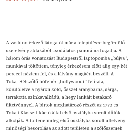
A vasúton érkező látogatót már a településre begördülő
szerelvény ablakából csodálatos panoráma fogadja. A
három órás vonatozást Budapestről laptopomba „bújva”,
munkával töltöttem, tényleg érkezésem előtt alig egy-két
perccel néztem fel, és a látvány magáért beszélt. A
Tokaj-Hétszőlő hófehér „hollywoodi” felírata,
körülölelve a nyáron zöld, ősszel aranybarna, sárga,
terrakotta színkavalkádú, a hegy lankáit betakaró
ültetvénnyel. A birtok meghatározó részét az 1772-es
Tokaji Klasszifikáció által első osztályba sorolt dűlők
alkotják. A történelmileg első osztályba sorolt ültetvény
minőségi besorolása az adott területen a szőlőszemek