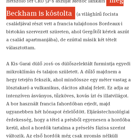
Hétszőlő 1er CRU 5P-s aszúját Medoc lankáin
Beckham is kóstolta
(a világhírű focista
családjával részt vett a francia tulajdonos Bordeaux-i
birtokán szervezett szüreten, ahol Gergőtől kértek aszút
a család apartmanjába), de ezúttal másik két tételt
választottam.
A Kis-Garai dülő 2016-os dülőszelektált furmintja egyedi
mikroklímán és talajon született. A dűlő majdnem a
hegy tetején fekszik, ahol mindössze egy méter vastag a
lösztakaró a vulkanikus, dácitos altalaj felett. Ez adja az
intenzíven ásványos, tűzköves, kovás ízt és illatvilágot.
A bor használt francia fahordóban erjedt, majd
ugyanebben hét hónapot érlelődött. Eljárástechnológiai
érdekesség, hogy a tétel a présből egyenesen a hordóba
kerül, ahol a hordók tartalma a préselés fázisa szerint
változik. Az első hordók még csak nyomás nélküli