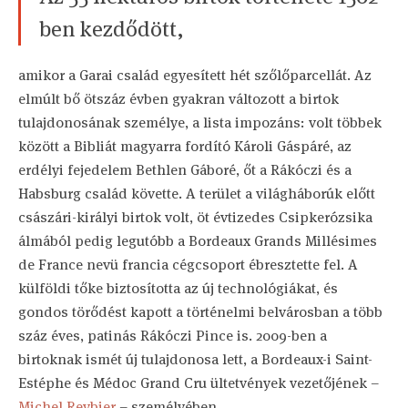
ben kezdődött,
amikor a Garai család egyesített hét szőlőparcellát. Az
elmúlt bő ötszáz évben gyakran változott a birtok
tulajdonosának személye, a lista impozáns: volt többek
között a Bibliát magyarra fordító Károli Gáspáré, az
erdélyi fejedelem Bethlen Gáboré, őt a Rákóczi és a
Habsburg család követte. A terület a világháborúk előtt
császári-királyi birtok volt, öt évtizedes Csipkerózsika
álmából pedig legutóbb a Bordeaux Grands Millésimes
de France nevü francia cégcsoport ébresztette fel. A
külföldi tőke biztosította az új technológiákat, és
gondos törődést kapott a történelmi belvárosban a több
száz éves, patinás Rákóczi Pince is. 2009-ben a
birtoknak ismét új tulajdonosa lett, a Bordeaux-i Saint-
Estéphe és Médoc Grand Cru ültetvények vezetőjének –
Michel Reybier
– személyében.