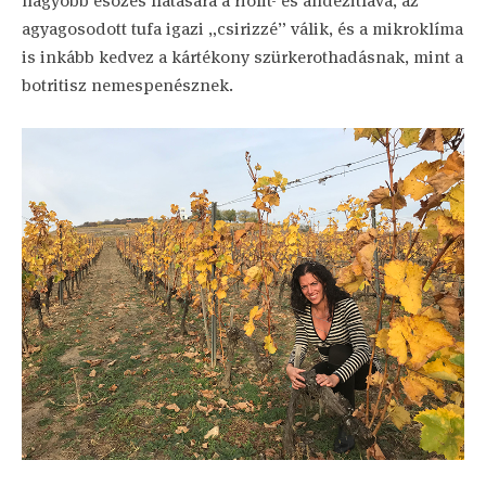
nagyobb esőzés hatására a riolit- és andezitláva, az
agyagosodott tufa igazi „csirizzé” válik, és a mikroklíma
is inkább kedvez a kártékony szürkerothadásnak, mint a
botritisz nemespenésznek.