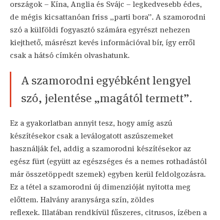
országok – Kína, Anglia és Svájc – legkedvesebb édes,
de mégis kicsattanóan friss „parti bora”. A szamorodni
szó a külföldi fogyasztó számára egyrészt nehezen
kiejthető, másrészt kevés információval bír, így erről
csak a hátsó címkén olvashatunk.
A szamorodni egyébként lengyel
szó, jelentése „magától termett”.
Ez a gyakorlatban annyit tesz, hogy amíg aszú
készítésekor csak a leválogatott aszúszemeket
használják fel, addig a szamorodni készítésekor az
egész fürt (együtt az egészséges és a nemes rothadástól
már összetöppedt szemek) egyben kerül feldolgozásra.
Ez a tétel a szamorodni új dimenzióját nyitotta meg
előttem. Halvány aranysárga szín, zöldes
reflexek. Illatában rendkívül fűszeres, citrusos, ízében a