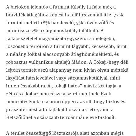
A birtokon jelentős a furmint túlsúly (a fajta még a
borvidék átlagához képest is felülprezentált itt): 73%
furmint mellett 18% hárslevelű, 5% kövérszőlő és
mindössze 2% a sárgamuskotály található. A
fajtaösszetétel magyarázata egyszerű: a melegebb,
löszösebb terroiron a furmint lágyabb, kecsesebb, mint
a néhány fokkal alacsonyabb átlaghőmérsékletű, és
robosztus vulkanikus altalajú Mádon. A Tokaji-hegy déli
lejtőin termett aszú alapanyag nem kíván olyan mértékű
lágyítást hárslevelűvel vagy sárgamuskotállyal, mint
innen északabbra. A „tokaji hatos” másik két tagja, a
zéta és a kabar nem része a szortimentnek. Ezek
nemesítésének oka anno éppen az volt, hogy biztos és
jó aszútermést adó fajtákat hozzanak létre, amit a
Hétszőlőnél a szárazabb terroár már eleve biztosít.
A terület összefüggő lösztakarója alatt azonban mégis