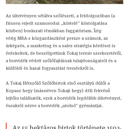
Az ültetvényen sétálva szőlészeti, a feldolgozóban (a
frissen erjedt szamorodni „körtelé” kóstolgatása
közben) borászati témákban faggatóztam. Ízig-
vérig MBA-s közgazdászként persze a számok, az
árképzés, a marketing és a sales stratégia kérdései is
érdekeltek, de beszélgettünk Tokaj terroir szerkezetéről,
a borvidék védett szőlőfajtáinak tulajdonságairól és a
külföldi és hazai fogyasztási trendekről is.
A Tokaj-Hétszőlő Szőlőbirtok első osztályú dűlői a
Kopasz-hegy (másnéven Tokaji-hegy) déli fekvésű
lejtőin találhatók, ezek a borvidék legdélibb ültetvényei,
északról nézve a borvidék „utolsó” gyémántjai.
Az 55 hektáros birtok története 1502-