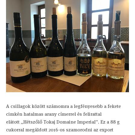
A csillagok között számomra a legfényesebb a fekete
cimkén hatalmas arany címerrel és felirattal
elátott „Hétszőlő Tokaj Domaine Imperial”. Ez a 88 g
cukorral megáldott 2016-os szamorodni az export