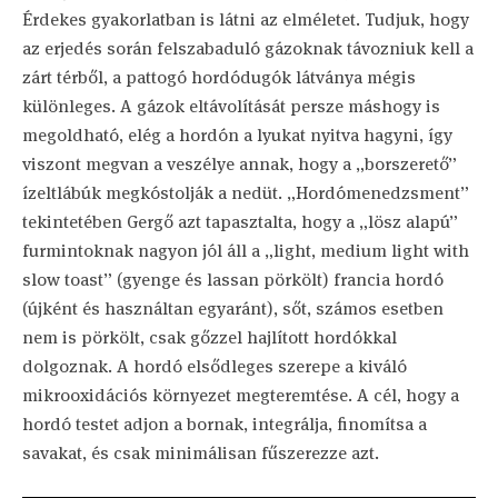
Érdekes gyakorlatban is látni az elméletet. Tudjuk, hogy
az erjedés során felszabaduló gázoknak távozniuk kell a
zárt térből, a pattogó hordódugók látványa mégis
különleges. A gázok eltávolítását persze máshogy is
megoldható, elég a hordón a lyukat nyitva hagyni, így
viszont megvan a veszélye annak, hogy a „borszerető”
ízeltlábúk megkóstolják a nedüt. „Hordómenedzsment”
tekintetében Gergő azt tapasztalta, hogy a „lösz alapú”
furmintoknak nagyon jól áll a „light, medium light with
slow toast” (gyenge és lassan pörkölt) francia hordó
(újként és használtan egyaránt), sőt, számos esetben
nem is pörkölt, csak gőzzel hajlított hordókkal
dolgoznak. A hordó elsődleges szerepe a kiváló
mikrooxidációs környezet megteremtése. A cél, hogy a
hordó testet adjon a bornak, integrálja, finomítsa a
savakat, és csak minimálisan fűszerezze azt.