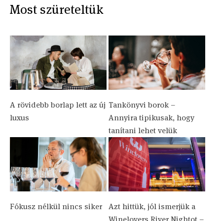
Most szüreteltük
A rövidebb borlap lett az új
Tankönyvi borok –
luxus
Annyira tipikusak, hogy
tanítani lehet velük
Fókusz nélkül nincs siker
Azt hittük, jól ismerjük a
Winelovers River Nightot –