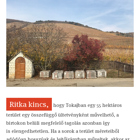
Ritka kincs,
hogy Tokajban egy 55 hektáros
terület egy összefüggő ültetvényként művelhető, a
birtokon belüli megfelelő tagolás azonban így
is elengedhetetlen. Ha a sorok a terület méreteiből
adódóan hosszúak és lejtőirányban műveltek, akkor az