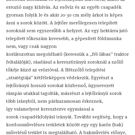
errozió nagy kihívás. Az esővíz és az egyéb csapadék
gyorsan folyik le és akár 20-30 cm mély árkot is képes
ásni a sorok között. A lejtőre merőlegesen telepített
soroknál sem egyszerűbb a helyzet. Az egy hektárra jutó
telepített tőkeszám kevesebb, a gépesített földmunka
nem, vagy csak nagyon
korlátozottan megoldható (keressük a „fél-lábas” traktor
feltalálóját), ráadásul a keresztirányú soroknál a szőlő
tőkéje küzd az erózióval. A Hétszőlő telepítési
„stratégiája” kétféleképpen védekezik. Egyrészt a
lejtőirányú hosszú sorokat közbenső, úgynevezett
rámpás utakkal tagolták, másrészt a lejtőirányú sorok
több irányból, nem párhuzamosan érkeznek,
így valamelyest keresztezve egymással a
sorok csapadékfolyási irányát. További segítség, hogy a
kordonműveléses területek között egy-egy karós (bak)
művelésű terület is megtalálható. A bakművelés előnye,