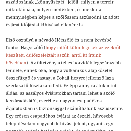
aszúdosának „könnyűségét” jelöli: milyen a terroir
mikroklímája, milyen mértékben, és mekkora
mennyiségben képes a szőlőszem aszúsodni az adott
évjárat időjárási kihívásai ellenére is.
Első osztályú a névadó Hétszőlő és a nem kevésbé
fontos Nagyszőlő (
hogy mitől különlegesek az ezekről
készített, dűlőszelektált aszúk, arról itt írtunk
bővebben
). Az ültetvény a teljes borvidék legszárazabb
területe, ennek oka, hogy a vulkanikus alapkőzetet
összefüggő és vastag, a Tokaji-hegyre jellemző laza
szerkezetű lösztakaró fedi. Ez épp annyira átok mint
áldás: az aszályos évjáratokban tartani lehet a szőlő
kiszáradásától, cserébe a nagyon csapadékos
évjáratokban is biztonsággal számíthatunk aszúszemre.
Egy erősen csapadékos évjárat az északi, hüvősebb
településeken nagyobb kihívást jelent, ugyanis egy