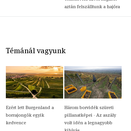
aztán felszálltunk a hajóra
Témánál vagyunk
Ezért lett Burgenland a
Három borvidék szüreti
borrajongók egyik
pillanatképei - Az aszály
kedvence
volt idén a legnagyobb
kihívás