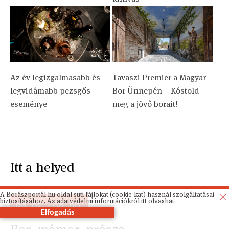
Az év legizgalmasabb és
Tavaszi Premier a Magyar
legvidámabb pezsgős
Bor Ünnepén – Kóstold
eseménye
meg a jövő borait!
Itt a helyed
A Borászportál.hu oldal süti fájlokat (cookie-kat) használ szolgáltatásai
biztosításához. Az
adatvédelmi információkról
itt olvashat.
08. 05. - 08. 09.
Elfogadás