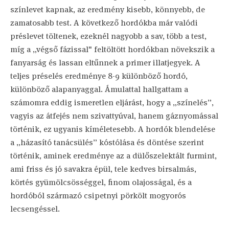
színlevet kapnak, az eredmény kisebb, könnyebb, de
zamatosabb test. A következő hordókba már valódi
préslevet töltenek, ezeknél nagyobb a sav, több a test,
míg a „végső fázissal" feltöltött hordókban növekszik a
fanyarság és lassan eltűnnek a primer illatjegyek. A
teljes préselés eredménye 8-9 különböző hordó,
különböző alapanyaggal. Ámulattal hallgattam a
számomra eddig ismeretlen eljárást, hogy a „színelés”,
vagyis az átfejés nem szivattyúval, hanem gáznyomással
történik, ez ugyanis kíméletesebb. A hordók blendelése
a „házasító tanácsülés” kóstólása és döntése szerint
történik, aminek eredménye az a dülőszelektált furmint,
ami friss és jó savakra épül, tele kedves birsalmás,
körtés gyümölcsösséggel, finom olajosságal, és a
hordóból származó csipetnyi pörkölt mogyorós
lecsengéssel.