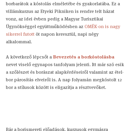
borbarátok a kóstolás elméletébe és gyakorlatába. Ez a
villámkurzus az Etyeki Pikniken is rendre telt házat
vonz, az idei évben pedig a Magyar Turisztikai
Ügynökséggel együttműködésben az
OMÉK-on is nagy
sikerrel futott
öt napon keresztül, napi négy
alkalommal.
A következő lépcsőt a
Bevezetés a borkóstolásba
nevet viselő egynapos tanfolyam jelenti. Itt már szó esik
a szőlészet és borászat alapkérdéseiről valamint az étel-
bor párosítás elveiről is. A nap folyamán megkóstolt 12
bor a stílusok között is eligazítja a résztvevőket.
Bár a borismereti előadások, kurzusok egymásra