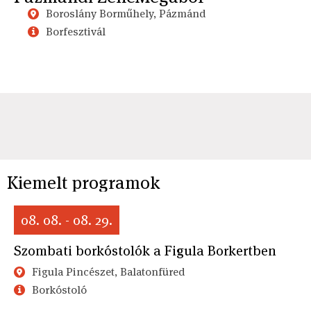
Boroslány Borműhely, Pázmánd
Borfesztivál
Kiemelt programok
08. 08. - 08. 29.
Szombati borkóstolók a Figula Borkertben
Figula Pincészet, Balatonfüred
Borkóstoló