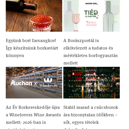
Együnk bort farsangkor!
A Borászportál is
Így készítsünk borkaviárt
elkötelezett a tudatos és
könnyen
mértékletes borfogyasztás
mellett
Az Év Borkereskedője újra
Stabil marad a csúcsborok
a Winelovers Wine Awards
ára bizonytalan időkben –
mellett: 2026-ban is
sőt, egyes tételek