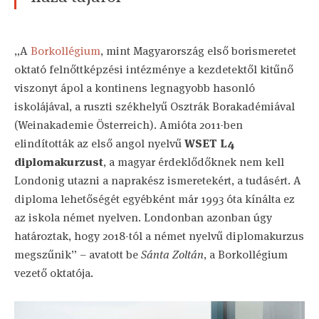
„A
Borkollégium
, mint Magyarország első borismeretet
oktató felnőttképzési intézménye a kezdetektől kitűnő
viszonyt ápol a kontinens legnagyobb hasonló
iskolájával, a ruszti székhelyű Osztrák Borakadémiával
(Weinakademie Österreich). Amióta 2011-ben
elindították az első angol nyelvű
WSET L4
diplomakurzust
, a magyar érdeklődőknek nem kell
Londonig utazni a naprakész ismeretekért, a tudásért. A
diploma lehetőségét egyébként már 1993 óta kínálta ez
az iskola német nyelven. Londonban azonban úgy
határoztak, hogy 2018-tól a német nyelvű diplomakurzus
megszűnik” – avatott be
Sánta Zoltán
, a Borkollégium
vezető oktatója.