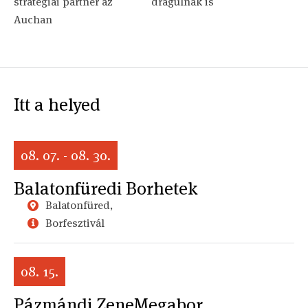
stratégiai partner az
drágulnak is
Auchan
Itt a helyed
08. 07. - 08. 30.
Balatonfüredi Borhetek
Balatonfüred,
Borfesztivál
08. 15.
Pázmándi ZeneMegabor