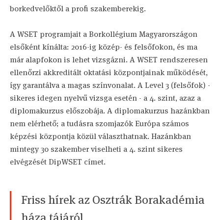
borkedvelőktől a profi szakemberekig.
A WSET programjait a Borkollégium Magyarországon
elsőként kínálta: 2016-ig közép- és felsőfokon, és ma
már alapfokon is lehet vizsgázni. A WSET rendszeresen
ellenőrzi akkreditált oktatási központjainak működését,
így garantálva a magas színvonalat. A Level 3 (felsőfok) -
sikeres idegen nyelvű vizsga esetén - a 4. szint, azaz a
diplomakurzus előszobája. A diplomakurzus hazánkban
nem elérhető; a tudásra szomjazók Európa számos
képzési központja közül választhatnak. Hazánkban
mintegy 30 szakember viselheti a 4. szint sikeres
elvégzését DipWSET címet.
Friss hírek az Osztrák Borakadémia
háza tájáról