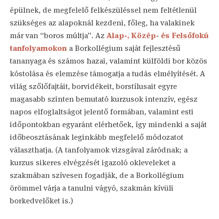
épülnek, de megfelelő felkészüléssel nem feltétlenül
szükséges az alapoknál kezdeni, főleg, ha valakinek
már van “boros múltja”. Az
Alap-, Közép- és Felsőfokú
tanfolyamokon
a Borkollégium saját fejlesztésű
tananyaga és számos hazai, valamint külföldi bor közös
kóstolása és elemzése támogatja a tudás elmélyítését. A
világ szőlőfajtáit, borvidékeit, borstílusait egyre
magasabb szinten bemutató kurzusok intenzív, egész
napos elfoglaltságot jelentő formában, valamint esti
időpontokban egyaránt elérhetőek, így mindenki a saját
időbeosztásának leginkább megfelelő módozatot
választhatja. (A tanfolyamok vizsgával záródnak; a
kurzus sikeres elvégzését igazoló okleveleket a
szakmában szívesen fogadják, de a Borkollégium
örömmel várja a tanulni vágyó, szakmán kívüli
borkedvelőket is.)