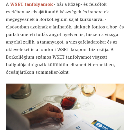
A
WSET tanfolyamok
- bár a közép- és felsőfok
esetében az elsajátítandó készségek és ismeretek
megegyeznek a Borkollégium saját kurzusaival -
elsősorban azoknak ajánlhatók, akiknek fontos a bor- és
párlatismereti tudás angol nyelven is, hiszen a vizsga
angolul zajlik, a tananyagot, a vizsgafeladatokat és az
okleveleket is a londoni WSET központ biztosítja. A
Borkollégium számos WSET tanfolyamot végzett
hallgatója dolgozik külföldön elismert éttermekben,
óceánjárókon sommelier-ként.