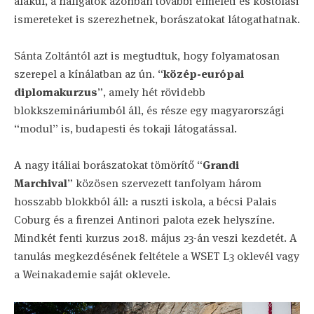
alakul, a hallgatók azonban további elméleti és kóstolási
ismereteket is szerezhetnek, borászatokat látogathatnak.
Sánta Zoltántól azt is megtudtuk, hogy folyamatosan
szerepel a kínálatban az ún. “
közép-európai
diplomakurzus
”, amely hét rövidebb
blokkszemináriumból áll, és része egy magyarországi
“modul” is, budapesti és tokaji látogatással.
A nagy itáliai borászatokat tömörítő “
Grandi
Marchival
” közösen szervezett tanfolyam három
hosszabb blokkból áll: a ruszti iskola, a bécsi Palais
Coburg és a firenzei Antinori palota ezek helyszíne.
Mindkét fenti kurzus 2018. május 23-án veszi kezdetét. A
tanulás megkezdésének feltétele a WSET L3 oklevél vagy
a Weinakademie saját oklevele.