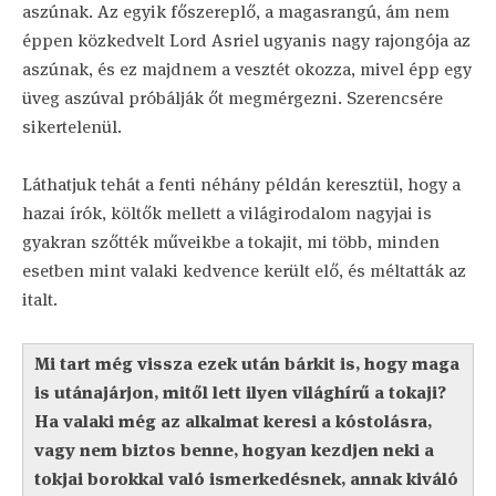
aszúnak. Az egyik főszereplő, a magasrangú, ám nem
éppen közkedvelt Lord Asriel ugyanis nagy rajongója az
aszúnak, és ez majdnem a vesztét okozza, mivel épp egy
üveg aszúval próbálják őt megmérgezni. Szerencsére
sikertelenül.
Láthatjuk tehát a fenti néhány példán keresztül, hogy a
hazai írók, költők mellett a világirodalom nagyjai is
gyakran szőtték műveikbe a tokajit, mi több, minden
esetben mint valaki kedvence került elő, és méltatták az
italt.
Mi tart még vissza ezek után bárkit is, hogy maga
is utánajárjon, mitől lett ilyen világhírű a tokaji?
Ha valaki még az alkalmat keresi a kóstolásra,
vagy nem biztos benne, hogyan kezdjen neki a
tokjai borokkal való ismerkedésnek, annak kiváló