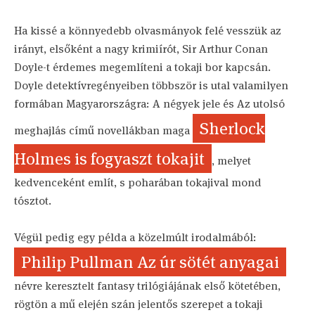
Ha kissé a könnyedebb olvasmányok felé vesszük az
irányt, elsőként a nagy krimiírót, Sir Arthur Conan
Doyle-t érdemes megemlíteni a tokaji bor kapcsán.
Doyle detektívregényeiben többször is utal valamilyen
formában Magyarországra: A négyek jele és Az utolsó
Sherlock
meghajlás című novellákban maga
Holmes is fogyaszt tokajit
, melyet
kedvenceként említ, s poharában tokajival mond
tósztot.
Végül pedig egy példa a közelmúlt irodalmából:
Philip Pullman Az úr sötét anyagai
névre keresztelt fantasy trilógiájának első kötetében,
rögtön a mű elején szán jelentős szerepet a tokaji