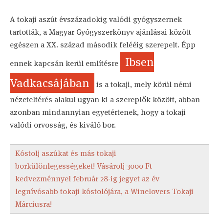
A tokaji aszút évszázadokig valódi gyógyszernek
tartották, a Magyar Gyógyszerkönyv ajánlásai között
egészen a XX. század második felééig szerepelt. Épp
Ibsen
ennek kapcsán kerül említésre
Vadkacsájában
is a tokaji, mely körül némi
nézeteltérés alakul ugyan ki a szereplők között, abban
azonban mindannyian egyetértenek, hogy a tokaji
valódi orvosság, és kiváló bor.
Kóstolj aszúkat és más tokaji
borkülönlegességeket! Vásárolj 3000 Ft
kedvezménnyel február 28-ig jegyet az év
legnívósabb tokaji kóstolójára, a Winelovers Tokaji
Márciusra!