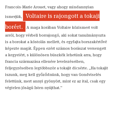
Francois-Marie Arouet, vagy ahogy mindannyian
Voltaire is rajongott a tokaji
ismerjük,
borért.
A maga korában Voltaire közismert volt
arról, hogy vérbeli borrajongó, aki sokat tanulmányozta
is a borokat a kóstolás mellett, és egyfajta borszakértővé
képezte magát. Éppen ezért számos borászat versengett
a kegyeiért, s különösen büszkék lehetünk arra, hogy
francia származása ellenére levelezéseiben,
feljegyzéseiben legtöbbször a tokajit dicsérte. „Ha tokajit
iszunk, meg kell győződnünk, hogy van Gondviselés
felettünk, mert annyi gyönyört, mint ez az ital, csak egy
végtelen jóságú Isten nyújthat.”