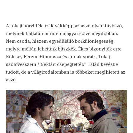
A tokaji borvidék, és kiváltképp az aszú olyan hívószó,
melynek hallatán minden magyar szíve megdobban.
Nem csoda, hiszem egyedülálló borkülönlegesség,
melyre méltán lehetünk büszkék. Ékes bizonyíték erre
Kölcsey Ferenc Himnusza és annak sorai: „Tokaj
szőlővesszein / Nektárt csepegtettél.” Talán kevésbé
tudott, de a világirodalomban is többeket megihletett az
aszú.