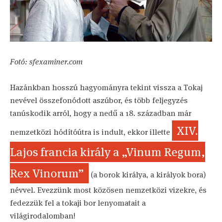
Fotó: sfexaminer.com
Hazánkban hosszú hagyományra tekint vissza a Tokaj
nevével összefonódott aszúbor, és több feljegyzés
tanúskodik arról, hogy a nedű a 18. században már
XIV.
nemzetközi hódítóútra is indult, ekkor illette
Lajos francia király a „Vinum Regum,
Rex Vinorum”
(a borok királya, a királyok bora)
névvel. Evezzünk most közösen nemzetközi vizekre, és
fedezzük fel a tokaji bor lenyomatait a
világirodalomban!