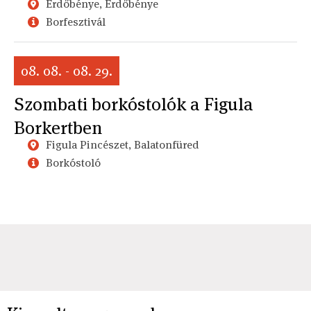
Erdőbénye, Erdőbénye
Borfesztivál
08. 08. - 08. 29.
Szombati borkóstolók a Figula
Borkertben
Figula Pincészet, Balatonfüred
Borkóstoló