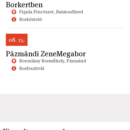
Borkertben
Figula Pincészet, Balatonfüred
Borkóstoló
08. 15.
Pázmándi ZeneMegabor
Boroslány Borműhely, Pázmánd
Borfesztivál