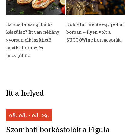
Batyus farsangi bálba
Dolce far niente egy pohár
készülsz? Itt van néhány
borban – ilyen volt a
gyorsan elkészíthető
SUTTOWine borvacsorája
falatka borhoz és
pezsgőhöz
Itt a helyed
08. 08. - 08. 29.
Szombati borkóstolók a Figula