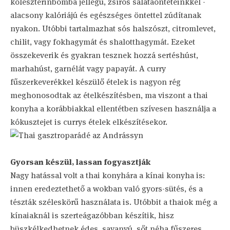
koleszterinbomba jellegű, zsíros salátaönteteinkkel -
alacsony kalóriájú és egészséges öntettel zúdítanak
nyakon. Utóbbi tartalmazhat sós halszószt, citromlevet,
chilit, vagy fokhagymát és shalotthagymát. Ezeket
összekeverik és gyakran tesznek hozzá sertéshúst,
marhahúst, garnélát vagy papayát. A curry
fűszerkeverékkel készülő ételek is nagyon rég
meghonosodtak az ételkészítésben, ma viszont a thai
konyha a korábbiakkal ellentétben szívesen használja a
kókusztejet is currys ételek elkészítésekor.
Gyorsan készül, lassan fogyasztják
Nagy hatással volt a thai konyhára a kínai konyha is:
innen eredeztethető a wokban való gyors-sütés, és a
tészták széleskörű használata is. Utóbbit a thaiok még a
kínaiaknál is szerteágazóbban készítik, hisz
büszkélkedhetnek édes, savanyú, sőt néha fűszeres