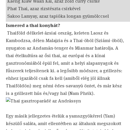
Kaeng Kiaw Waan Kai, azaz zöld curry csirke
Phat Thai, azaz rizstészta csirkével
Sakoo Lamyay, azaz tapióka longan gyümölccsel
Ismered a thai konyhát?
Thaiföld délkelet-ázsiai ország, keleten Laosz és
Kambodzsa, délen Malajzia és a Thai-öböl (Sziámi-öböl),
nyugaton az Andamán-tenger és Mianmar határolja. A
thai ételkultúra az ősi thai, az európai és a kínai
gasztronómiából épül fel, amit a helyi alapanyagok és
fűszerek teljesítenek ki. a legősibb módszer, a grillezés:
ehhez igazából csak fa kell (amiből elég jól állnak
Thaiföldön) meg némi édes-savanyú öntet, és már kész
is a grillezett hús és/vagy hal (Nam Phrik).
Egy másik jellegzetes ételük a yamszgyökérrel (Yam)
készülő saláta, amit ellentétben az általunk megszokott