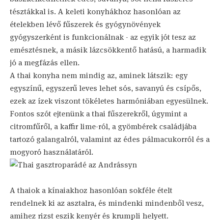
tésztákkal is. A keleti konyhákhoz hasonlóan az
ételekben lévő fűszerek és gyógynövények
gyógyszerként is funkcionálnak - az egyik jót tesz az
emésztésnek, a másik lázcsökkentő hatású, a harmadik
jó a megfázás ellen.
A thai konyha nem mindig az, aminek látszik: egy
egyszínű, egyszerű leves lehet sós, savanyú és csípős,
ezek az ízek viszont tökéletes harmóniában egyesülnek.
Fontos szót ejtenünk a thai fűszerekről, úgymint a
citromfűről, a kaffir lime-ról, a gyömbérek családjába
tartozó galangalról, valamint az édes pálmacukorról és a
mogyoró használatáról.
A thaiok a kínaiakhoz hasonlóan sokféle ételt
rendelnek ki az asztalra, és mindenki mindenből vesz,
amihez rizst eszik kenyér és krumpli helyett.