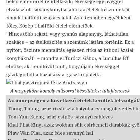
belső enteriőrrel rendelkezik; ékessége egy üveggel
elválasztott látványkonyha, ahol az ételek készülnek öt
remek thaiföldi szakács által. Az étteremben egyébként
főleg Közép-Thaiföld ételei elérhetőek.
“Nincs több rejtett, vagy gyanús alapanyag, láthatatlan
szakács – az ételkészítés a szemünk láttára történik. Ez a
nyitott, őszinte mentalitás egészen ritka az itthoni ázsiai
konyháknál” – mondta el Turóczi Gábor, a Lucullus BT
elnöke, aki rendkívül örült, hogy újabb ékességgel
gazdagodott a hazai ázsiai gasztro-paletta.
A megnyitóra komoly műsorral készültek a tulajdonosok
Az ünnepségen a következő ételek kerültek felszolgál
Thung Thong, azaz rizstészta batyuba csomagolt sertéshú
Tom Yum Kaeng, azaz csípős-savanyú rákleves
Khai Phat King, azaz wokban sült csirkemell darabkák gy
Piaw Wan Plaa, azaz édes savanyú hal