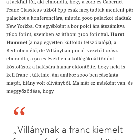
a Jackfall-tól, aki elmondta, hogy a 2012-es Cabernet
Franc Classicus-ukból épp csak meg tudtak menteni pár
palackot a konferenciára, miután 3000 palackot eladtak
New Yorkba. Ott egyébként a bor polci ára átszámítva
7800 forint, szemben az itthoni 3100 forinttal.
Horst
Hummel
(a nap egyetlen külföldi felszólalója), a
Berlinben élő, de Villányban pincét vezető borász
elmondta, a 90-es években a kollégáknál történt
kóstolások a hatására hamar eldöntötte, hogy neki is
kell franc-t ültetnie, ám amikor 2000-ben rászánta
magát, hiány volt oltványból. Ma már ez másként van, és
meggyőződése, hogy
„Villánynak a franc kiemelt