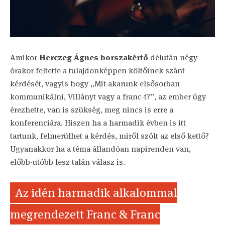
Amikor
Herczeg Ágnes borszakértő
délután négy
órakor feltette a tulajdonképpen költőinek szánt
kérdését, vagyis hogy „Mit akarunk elsősorban
kommunikálni, Villányt vagy a franc-t?”, az ember úgy
érezhette, van is szükség, meg nincs is erre a
konferenciára. Hiszen ha a harmadik évben is itt
tartunk, felmerülhet a kérdés, miről szólt az első kettő?
Ugyanakkor ha a téma állandóan napirenden van,
előbb-utóbb lesz talán válasz is.
Az idén harmadik alkalommal
megrendezett Franc & Franc