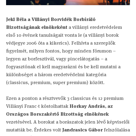
Jekl Béla a Villányi Borvidék Borbíráló
Bizottságának elnökeként
a villányi eredetvédelem
első 10 évének tanulságait vonta le (a villányi borok
védjegye 2006 óta a kikerics). Felhívta a szereplők
figyelmét, milyen fontos, hogy minden fórumon –
legyen az borfesztivál, vagy pincelátogatás – a
fogyasztónak el kell magyarázni és be kell mutatni a
különbséget a három eredetvédelmi kategória
(classicus, premium, super premium) között.
Ezen a ponton a résztvevők 3 classicus és 12 premium
Villányi Franc-t kóstolhattak
Horkay András, az
Országos Borszakértő Bizottság elnökének
vezetésével. A borokat a borászatok jelen lévő képviselői
mutatták be. Érdekes volt
Jandrasics Gábor
felszólalása