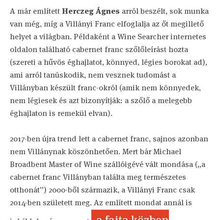
A már említett
Herczeg Ágnes
arról beszélt, sok munka
van még, míg a Villányi Franc elfoglalja az őt megillető
helyet a világban. Példaként a Wine Searcher internetes
oldalon található cabernet franc szőlőleírást hozta
(szereti a hűvös éghajlatot, könnyed, légies borokat ad),
ami arról tanúskodik, nem vesznek tudomást a
Villányban készült franc-okról (amik nem könnyedek,
nem légiesek és azt bizonyítják: a szőlő a melegebb
éghajlaton is remekül elvan).
2017-ben újra trend lett a cabernet franc, sajnos azonban
nem Villánynak köszönhetően. Mert bár Michael
Broadbent Master of Wine szállóigévé vált mondása („a
cabernet franc Villányban találta meg természetes
otthonát”) 2000-ből származik, a Villányi Franc csak
2014-ben született meg. Az említett mondat annál is
a fajta közben