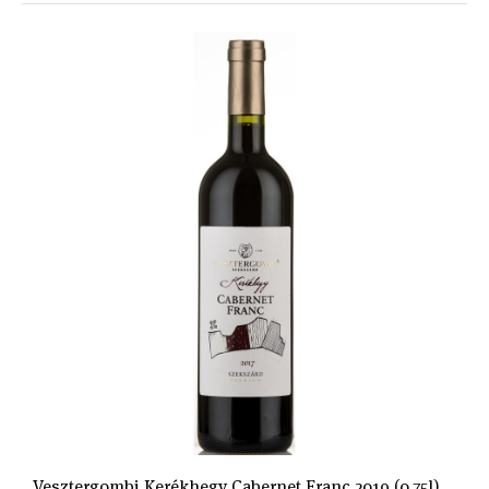
Vesztergombi Kerékhegy Cabernet Franc 2019 (0,75l)