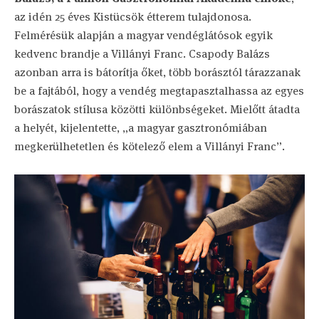
az idén 25 éves Kistücsök étterem tulajdonosa.
Felmérésük alapján a magyar vendéglátósok egyik
kedvenc brandje a Villányi Franc. Csapody Balázs
azonban arra is bátorítja őket, több borásztól tárazzanak
be a fajtából, hogy a vendég megtapasztalhassa az egyes
borászatok stílusa közötti különbségeket. Mielőtt átadta
a helyét, kijelentette, „a magyar gasztronómiában
megkerülhetetlen és kötelező elem a Villányi Franc”.