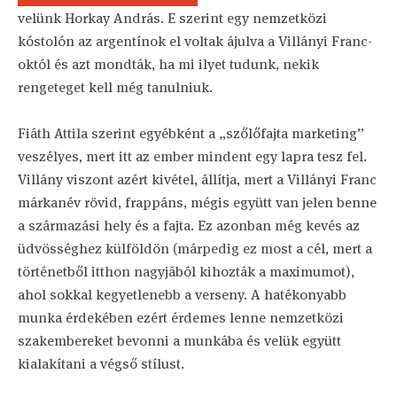
velünk Horkay András. E szerint egy nemzetközi
kóstolón az argentínok el voltak ájulva a Villányi Franc-
októl és azt mondták, ha mi ilyet tudunk, nekik
rengeteget kell még tanulniuk.
Fiáth Attila szerint egyébként a „szőlőfajta marketing”
veszélyes, mert itt az ember mindent egy lapra tesz fel.
Villány viszont azért kivétel, állítja, mert a Villányi Franc
márkanév rövid, frappáns, mégis együtt van jelen benne
a származási hely és a fajta. Ez azonban még kevés az
üdvösséghez külföldön (márpedig ez most a cél, mert a
történetből itthon nagyjából kihozták a maximumot),
ahol sokkal kegyetlenebb a verseny. A hatékonyabb
munka érdekében ezért érdemes lenne nemzetközi
szakembereket bevonni a munkába és velük együtt
kialakítani a végső stílust.