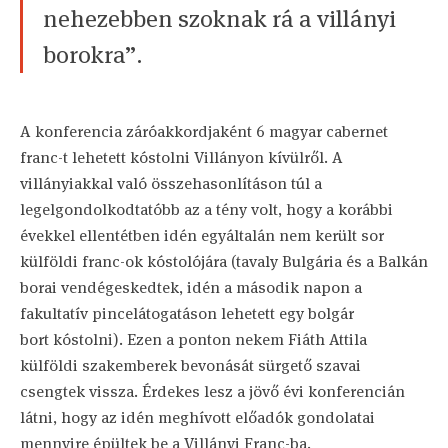
nehezebben szoknak rá a villányi
borokra”.
A konferencia záróakkordjaként 6 magyar cabernet
franc-t lehetett kóstolni Villányon kívülről. A
villányiakkal való összehasonlításon túl a
legelgondolkodtatóbb az a tény volt, hogy a korábbi
évekkel ellentétben idén egyáltalán nem került sor
külföldi franc-ok kóstolójára (tavaly Bulgária és a Balkán
borai vendégeskedtek, idén a második napon a
fakultatív pincelátogatáson lehetett egy bolgár
bort kóstolni). Ezen a ponton nekem Fiáth Attila
külföldi szakemberek bevonását sürgető szavai
csengtek vissza. Érdekes lesz a jövő évi konferencián
látni, hogy az idén meghívott előadók gondolatai
mennyire épültek be a Villányi Franc-ba.