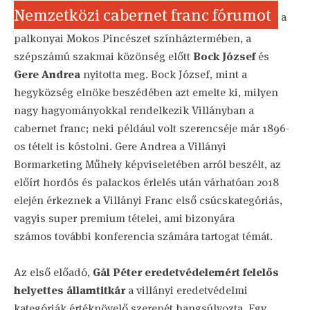
Nemzetközi cabernet franc fórumot
a
palkonyai Mokos Pincészet színháztermében, a
szépszámú szakmai közönség előtt
Bock József
és
Gere Andrea
nyitotta meg. Bock József, mint a
hegyközség elnöke beszédében azt emelte ki, milyen
nagy hagyományokkal rendelkezik Villányban a
cabernet franc; neki például volt szerencséje már 1896-
os tételt is kóstolni. Gere Andrea a Villányi
Bormarketing Műhely képviseletében arról beszélt, az
előírt hordós és palackos érlelés után várhatóan 2018
elején érkeznek a Villányi Franc első csúcskategóriás,
vagyis super premium tételei, ami bizonyára
számos további konferencia számára tartogat témát.
Az első előadó,
Gál Péter eredetvédelemért felelős
helyettes államtitkár
a villányi eredetvédelmi
kategóriák értéknövelő szerepét hangsúlyozta. Egy