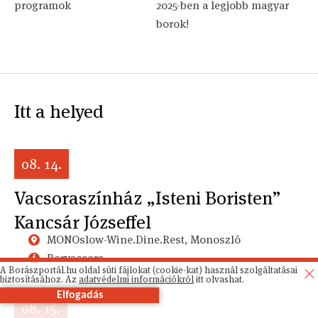
programok
2025-ben a legjobb magyar
borok!
Itt a helyed
08. 14.
Vacsoraszínház „Isteni Boristen”
Kancsár Józseffel
MONOslow-Wine.Dine.Rest, Monoszló
Borvacsora
A Borászportál.hu oldal süti fájlokat (cookie-kat) használ szolgáltatásai
biztosításához. Az
adatvédelmi információkról
itt olvashat.
Elfogadás
08. 15.