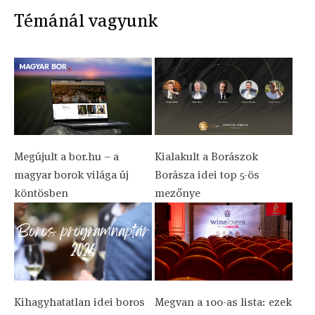
Témánál vagyunk
Megújult a bor.hu – a
Kialakult a Borászok
magyar borok világa új
Borásza idei top 5-ös
köntösben
mezőnye
Kihagyhatatlan idei boros
Megvan a 100-as lista: ezek