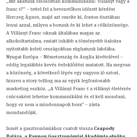
„Mit akarunk elsősorban kommunikálni: Villányt vagy a
franc-t?” – tettel fel a bevezetőben idézett kérdést
Herczeg Ágnes, majd azt emelte ki, fontos tisztában
lenni azzal, milyen a borunk és ki lehet a célközönsége.
A Villányi Franc-oknak általában magas az
alkoholtartalma, emiatt inkább a töményebb italokra
nyitottabb keleti országokban rúghatunk labdába.
Nyugat-Európa – Németország és Anglia kivételével –
eddig legalábbis kevés érdeklődést mutatott. Ha megvan
a közönség, a következő lépés egy nagyon jó sztori,
hiszen a story-telling ma az egyik legfontosabb
marketing eszköz. „A Villányi Franc-t a villányi életérzés
csúcsaként lehetne kommunikálni és el kell mondani,
hogy ez nem a mindennapok bora” – zárta
mondandóját.
Ismét a gasztronómiához csatolt vissza
Csapody
Balázs, a Pannon Gasztronómiai Akadémia elnöke
,