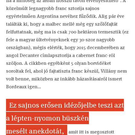
ha a minőség az árban hosszú távon érvényesíthető”. A
közelmúlt legnagyobb franc sztorija sajnos
egyértelműen Argentína nevéhez fűződik. Alig pár éve
találták ki, hogy a malbec mellé még egy szőlőfajtát
felfuttatnak, még ma is csak 700 hektáron termesztik (ez
fele a magyar ültetvényeknek egy 30-szor nagyobb
országban), mégis elérték, hogy 2015 decemberében az
angol Decanter címlapsztorija a cabernet franc-ról
szóljon. A cikkben egyébként 5 olyan borvidéket
soroltak fel, ahol jó fajtatiszta franc készül, Villány nem
volt benne, miközben az inkább házasításairól ismert
Bordeaux igen...
Ez sajnos erősen idézőjelbe teszi azt
a lépten-nyomon büszkén
mesélt anekdotát,
amit itt is megosztott