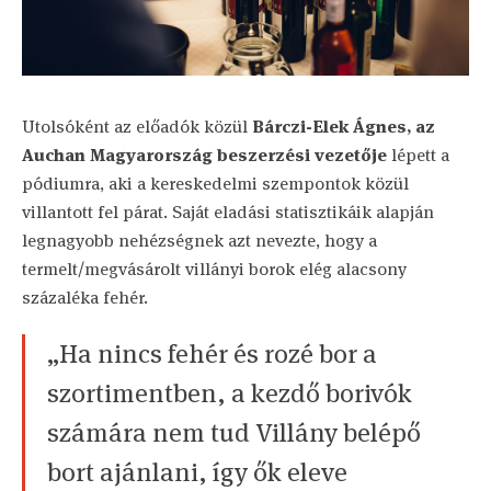
Utolsóként az előadók közül
Bárczi-Elek Ágnes, az
Auchan Magyarország beszerzési vezetője
lépett a
pódiumra, aki a kereskedelmi szempontok közül
villantott fel párat. Saját eladási statisztikáik alapján
legnagyobb nehézségnek azt nevezte, hogy a
termelt/megvásárolt villányi borok elég alacsony
százaléka fehér.
„Ha nincs fehér és rozé bor a
szortimentben, a kezdő borivók
számára nem tud Villány belépő
bort ajánlani, így ők eleve