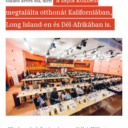
inkább kevés ma, mert
megtalálta otthonát Kaliforniában,
Long Island-en és Dél-Afrikában is.