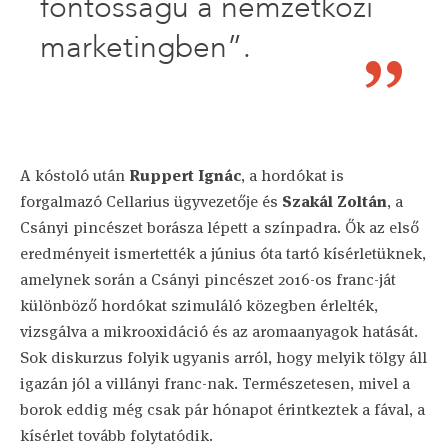
fontosságú a nemzetközi
marketingben”.
A kóstoló után
Ruppert Ignác
, a hordókat is
forgalmazó Cellarius ügyvezetője és
Szakál Zoltán
, a
Csányi pincészet borásza lépett a színpadra. Ők az első
eredményeit ismertették a június óta tartó kísérletüknek,
amelynek során a Csányi pincészet 2016-os franc-ját
különböző hordókat szimuláló közegben érlelték,
vizsgálva a mikrooxidáció és az aromaanyagok hatását.
Sok diskurzus folyik ugyanis arról, hogy melyik tölgy áll
igazán jól a villányi franc-nak. Természetesen, mivel a
borok eddig még csak pár hónapot érintkeztek a fával, a
kísérlet tovább folytatódik.