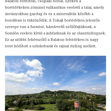
Balaton-felvidéki, csopaki borok. Ezeken a
borvidékeken zömmel vulkanikus eredetű a talaj, amely
ásványokban gazdag és ez a mineralitás később a
borokban is tükröződik. A Tokaji borvidéken jelentős
szerepe van a furmint, hárslevelű szőlőfajtáknak, a
Somlón ezeken kívül a juhfarknak és az olaszrizlingnek.
Ez az utóbbi fehérszőlő a Balaton-felvidéken is nagy
teret hódított a szürkebarát és rajnai rizling mellett.