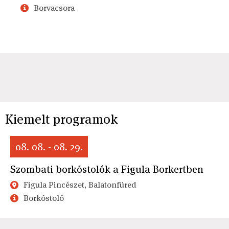
Borvacsora
Kiemelt programok
08. 08. - 08. 29.
Szombati borkóstolók a Figula Borkertben
Figula Pincészet, Balatonfüred
Borkóstoló