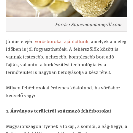
Forrás: Stonemountaingrill.com
Június elején
vörösborokat ajánlottunk
, amelyek a meleg
időben is jól fogyaszthatóak. A fehérszőlők között is
vannak testesebb, nehezebb, komplexebb bort adó
fajták, valamint a borkészítési technológia és a
termőterület is nagyban befolyásolja a kész tételt.
Milyen fehérborokat érdemes kóstolnod, ha vörösbor
kedvelő vagy?
1. Ásványos területről származó fehérborokat
Magyarországon ilyenek a tokaji, a somlói, a Ság-hegyi, a