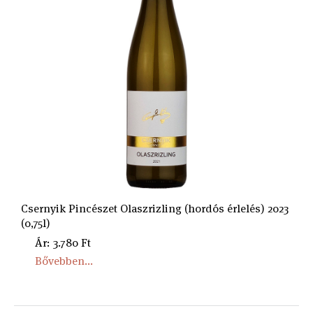
Csernyik Pincészet Olaszrizling (hordós érlelés) 2023
(0,75l)
Ár: 3.780 Ft
Bővebben...