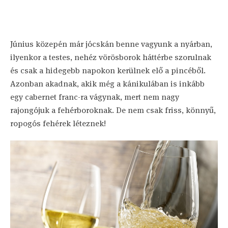
Június közepén már jócskán benne vagyunk a nyárban,
ilyenkor a testes, nehéz vörösborok háttérbe szorulnak
és csak a hidegebb napokon kerülnek elő a pincéből.
Azonban akadnak, akik még a kánikulában is inkább
egy cabernet franc-ra vágynak, mert nem nagy
rajongójuk a fehérboroknak. De nem csak friss, könnyű,
ropogós fehérek léteznek!