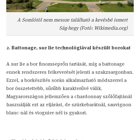
A Somlótól nem messze található a kevésbé ismert
Ság-hegy (Fotó: Wikimedia.org)
2. Battonage, sur lie technológiával készült borokat
A sur lie a bor finomseprőn tartását, míg a battonage
ennek rendszeres felkeverését jelenti a szakzsargonban.
Ezzel, a borkészítés során alkalmazható módszerrel a
bor összetettebb, sűrűbb karakterűvé válik.
Magyarországon jellemzően a chardonnay szőlőfajtánál
használják ezt az eljárást, de szürkebarátnál, sauvignon
blanc-nál és viognier-nél is gyakori.