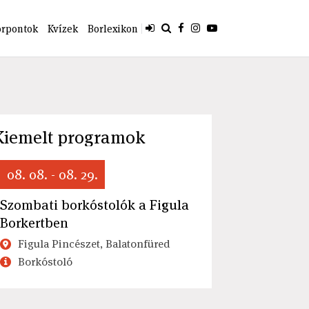
orpontok
Kvízek
Borlexikon
Kiemelt programok
08. 08. - 08. 29.
Szombati borkóstolók a Figula
Borkertben
Figula Pincészet, Balatonfüred
Borkóstoló