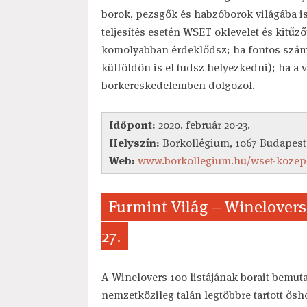
borok, pezsgők és habzóborok világába is
teljesítés esetén WSET oklevelet és kitűző
komolyabban érdeklődsz; ha fontos számo
külföldön is el tudsz helyezkedni); ha a
borkereskedelemben dolgozol.
Időpont:
2020. február 20-23.
Helyszín:
Borkollégium, 1067 Budapest
Web:
www.borkollegium.hu/wset-kozep
Furmint Világ – Winelovers
27.
A Winelovers 100 listájának borait bemut
nemzetközileg talán legtöbbre tartott ősho