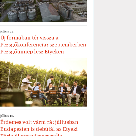
július 22.
Új formában tér vissza a
Pezsgőkonferencia: szeptemberben
Pezsgőünnep lesz Etyeken
július 10.
Érdemes volt várni rá: júliusban
Budapesten is debütál az Etyeki
Kúria új presztízspezsgője