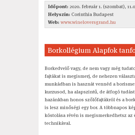
Időpont:
2020. február 1. (szombat), 11.
Helyszín:
Corinthia Budapest
Web:
www.wineloversgrand.hu
Borkollégium Alapfok tanfol
Borkedvelő vagy, de nem vagy még tudato
fajtákat is megismerj, de nehezen választ
munkádban is hasznát vennéd a borismer
kurzusod, ha alapszintű, de átfogó tudást
hazánkban honos szőlőfajtákról és a bork
is lesz minőségi egy bor. A többnapos kép
kóstolása révén is megismerkedhetsz az 
technikával.