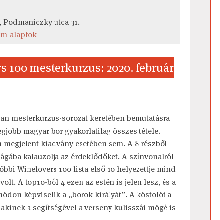
, Podmaniczky utca 31.
um-alapfok
s 100 mesterkurzus: 2020. február
n mesterkurzus-sorozat keretében bemutatásra
egjobb magyar bor gyakorlatilag összes tétele.
 megjelent kiadvány esetében sem. A 8 részből
világába kalauzolja az érdeklődőket. A színvonalról
óbbi Winelovers 100 lista első 10 helyezettje mind
olt. A top10-ből 4 ezen az estén is jelen lesz, és a
módon képviselik a „borok királyát”. A kóstolót a
a, akinek a segítségével a verseny kulisszái mögé is