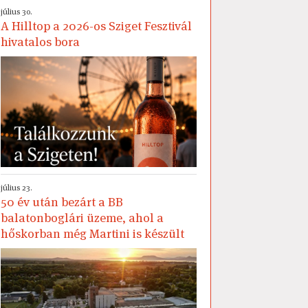
július 30.
A Hilltop a 2026-os Sziget Fesztivál
hivatalos bora
július 23.
50 év után bezárt a BB
balatonboglári üzeme, ahol a
hőskorban még Martini is készült