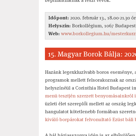
bepillanthatnak a részt vevők.
Időpont:
2020. február 13., 18.00-21.30 ór
Helyszín:
Borkollégium, 1067 Budapest
Web:
www.borkollegium.hu/mesterkurzus
15. Magyar Borok Bálja: 2020
Hazánk legexkluzívabb boros eseménye, 
programok mellett felsorakoznak az orszá
helyszínéül a Corinthia Hotel Budapest i
menü tesztjén szerzett benyomásainkról i
üzleti élet szereplői mellett az ország le
hangulatot kötetlenebb formában szeretn
kiváló borpárokat felvonultató Ezüst báli 
A bál háziasszonya idén is az elbűvölően