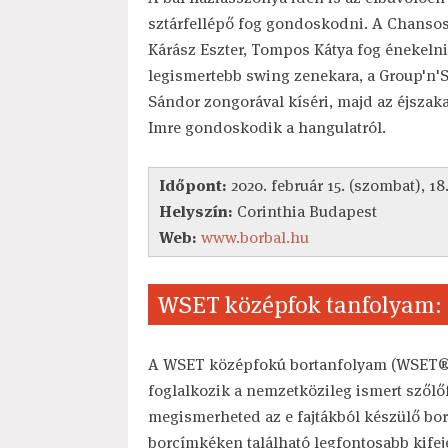
sztárfellépő fog gondoskodni. A Chansos 
Kárász Eszter, Tompos Kátya fog énekelni
legismertebb swing zenekara, a Group'n'Sw
Sándor zongorával kíséri, majd az éjszaka
Imre gondoskodik a hangulatról.
Időpont:
2020. február 15. (szombat), 18
Helyszín:
Corinthia Budapest
Web:
www.borbal.hu
WSET középfok tanfolyam: 2
A WSET középfokú bortanfolyam (WSET® 
foglalkozik a nemzetközileg ismert szőlő
megismerheted az e fajtákból készülő bor
borcímkéken található legfontosabb kifeje