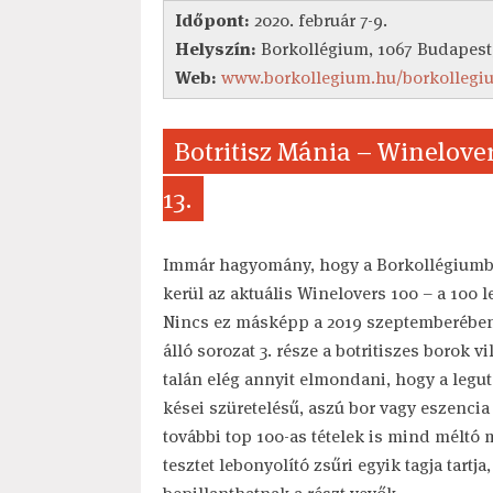
Időpont:
2020. február 7-9.
Helyszín:
Borkollégium, 1067 Budapest
Web:
www.borkollegium.hu/borkollegi
Botritisz Mánia – Winelover
13.
Immár hagyomány, hogy a Borkollégiumba
kerül az aktuális Winelovers 100 – a 100 l
Nincs ez másképp a 2019 szeptemberében
álló sorozat 3. része a botritiszes borok 
talán elég annyit elmondani, hogy a legut
kései szüretelésű, aszú bor vagy eszencia v
további top 100-as tételek is mind méltó 
tesztet lebonyolító zsűri egyik tagja tartj