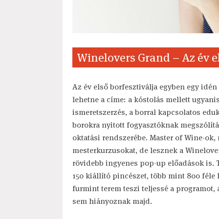
Winelovers Grand – Az év els
Az év első borfesztiválja egyben egy idén 
lehetne a címe: a kóstolás mellett ugyan
ismeretszerzés, a borral kapcsolatos edu
borokra nyitott fogyasztóknak megszólít
oktatási rendszerébe. Master of Wine-ok,
mesterkurzusokat, de lesznek a Winelove
rövidebb ingyenes pop-up előadások is. 
150 kiállító pincészet, több mint 800 fél
furmint terem teszi teljessé a programot
sem hiányoznak majd.