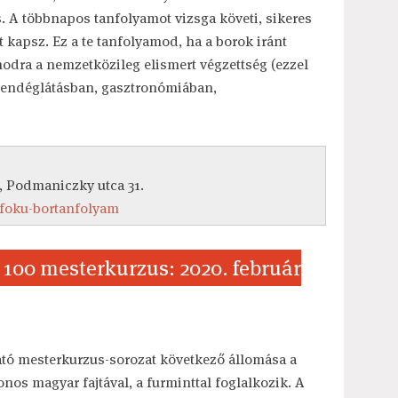
. A többnapos tanfolyamot vizsga követi, sikeres
t kapsz. Ez a te tanfolyamod, ha a borok iránt
dra a nemzetközileg elismert végzettség (ezzel
 vendéglátásban, gasztronómiában,
, Podmaniczky utca 31.
foku-bortanfolyam
 100 mesterkurzus: 2020. február
ató mesterkurzus-sorozat következő állomása a
nos magyar fajtával, a furminttal foglalkozik. A