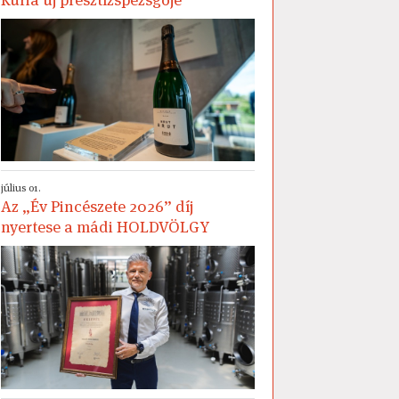
július 01.
Az „Év Pincészete 2026” díj
nyertese a mádi HOLDVÖLGY