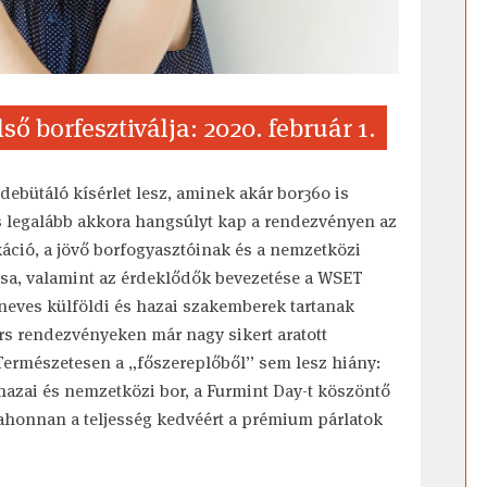
ő borfesztiválja: 2020. február 1.
debütáló kísérlet lesz, aminek akár bor360 is
is legalább akkora hangsúlyt kap a rendezvényen az
káció, a jövő borfogyasztóinak és a nemzetközi
ása, valamint az érdeklődők bevezetése a WSET
 neves külföldi és hazai szakemberek tartanak
rs rendezvényeken már nagy sikert aratott
Természetesen a „főszereplőből” sem lesz hiány:
e hazai és nemzetközi bor, a Furmint Day-t köszöntő
, ahonnan a teljesség kedvéért a prémium párlatok