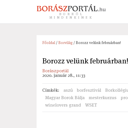
BORRÓL
MINDENKINEK
Főoldal
/
Borvilág
/ Borozz velünk februárban!
Borozz velünk februárban
Borászportál
2020. január 28., 11:33
Címkék
:
aszú
borfesztivál
Borkollég
Magyar Borok Bálja
mesterkurzus
pro
winelovers grand
WSET