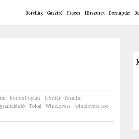
Borvilág
Gasztró
Fröccs
Hírszüret
Bornaptár
B
!
ium
bortanfolyam
február
furmint
gramajánló
Tokaj
Winelovers
winelovers 100