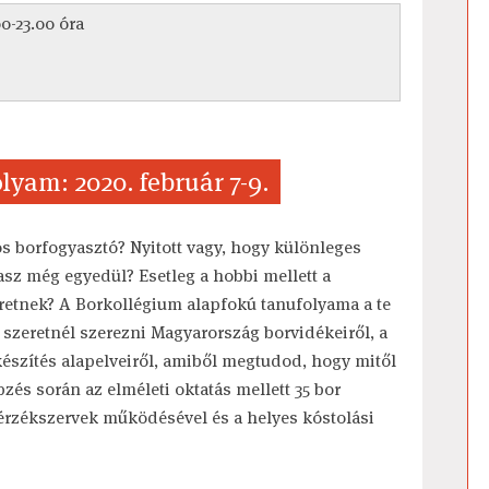
00-23.00 óra
yam: 2020. február 7-9.
s borfogyasztó? Nyitott vagy, hogy különleges
asz még egyedül? Esetleg a hobbi mellett a
etnek? A Borkollégium alapfokú tanufolyama a te
 szeretnél szerezni Magyarország borvidékeiről, a
észítés alapelveiről, amiből megtudod, hogy mitől
zés során az elméleti oktatás mellett 35 bor
érzékszervek működésével és a helyes kóstolási