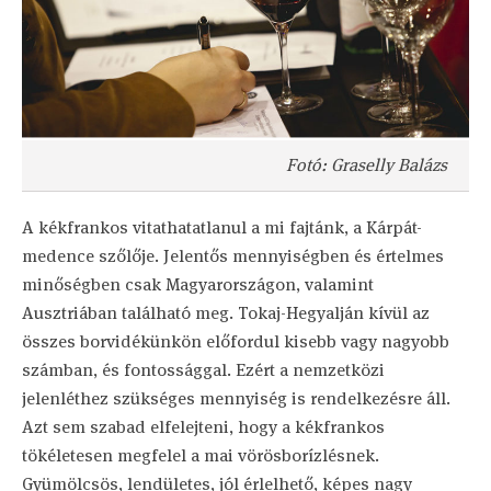
Fotó: Graselly Balázs
A kékfrankos vitathatatlanul a mi fajtánk, a Kárpát-
medence szőlője. Jelentős mennyiségben és értelmes
minőségben csak Magyarországon, valamint
Ausztriában található meg. Tokaj-Hegyalján kívül az
összes borvidékünkön előfordul kisebb vagy nagyobb
számban, és fontossággal. Ezért a nemzetközi
jelenléthez szükséges mennyiség is rendelkezésre áll.
Azt sem szabad elfelejteni, hogy a kékfrankos
tökéletesen megfelel a mai vörösborízlésnek.
Gyümölcsös, lendületes, jól érlelhető, képes nagy