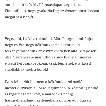
borokat adni, és kiváló rozéalapanyagnak is.
Elmondható, hogy gyakorlatilag az összes borstílusban
megállja a helyét.
Végezetül, ha követni tudjuk Mittelburgenland, Lajta-
hegy és Vas-hegy kékfrankosait, akkor mi is
felkanyarodhatunk az osztrák vidékek által kitaposott
útra. Szerencsére már itthon sincs hiány a fineszes,
egyedi kékfrankosokban, csak lennének egy kicsit
stabilabbak ezek a borok!
Ez is felmerült bennem a kékfrankosról szóló
mesterkurzuson a Borkollégiumban. A kóstolt 15 borból
12 izgalmas tétel volt, a maradék 3 pedig
használhatatlanul kellemetlenek bizonyult. Igazán