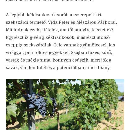
A legjobb kékfrankosok sorában szerepelt két
szekszárdi termelő, Vida Péter és Mészáros Pál borai.
Mit tudnak ezek a tételek, amitől annyira tetszettek?
Egyrészt ízig-vérig kékfrankosok, másrészt utolsó
cseppig szekszárdiak. Tele vannak gyümölccsel, kis
virággal, pici földes jegyekkel. Szájban tüzes, sűrű,
vastag és mégis sima, könnyen csúszik, mert jók a
savak, van lendület és a potenciálban sincs hiány.