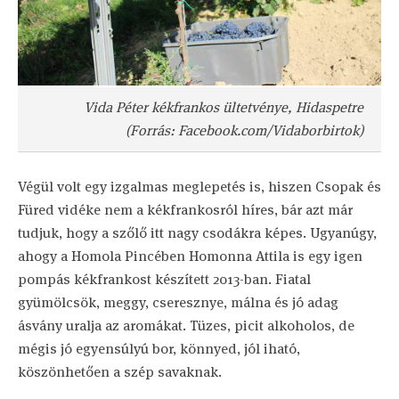
Vida Péter kékfrankos ültetvénye, Hidaspetre
(Forrás: Facebook.com/Vidaborbirtok)
Végül volt egy izgalmas meglepetés is, hiszen Csopak és
Füred vidéke nem a kékfrankosról híres, bár azt már
tudjuk, hogy a szőlő itt nagy csodákra képes. Ugyanúgy,
ahogy a Homola Pincében Homonna Attila is egy igen
pompás kékfrankost készített 2013-ban. Fiatal
gyümölcsök, meggy, cseresznye, málna és jó adag
ásvány uralja az aromákat. Tüzes, picit alkoholos, de
mégis jó egyensúlyú bor, könnyed, jól iható,
köszönhetően a szép savaknak.