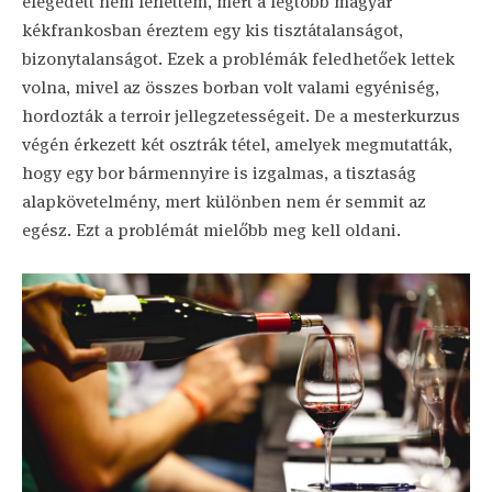
elégedett nem lehettem, mert a legtöbb magyar
kékfrankosban éreztem egy kis tisztátalanságot,
bizonytalanságot. Ezek a problémák feledhetőek lettek
volna, mivel az összes borban volt valami egyéniség,
hordozták a terroir jellegzetességeit. De a mesterkurzus
végén érkezett két osztrák tétel, amelyek megmutatták,
hogy egy bor bármennyire is izgalmas, a tisztaság
alapkövetelmény, mert különben nem ér semmit az
egész. Ezt a problémát mielőbb meg kell oldani.