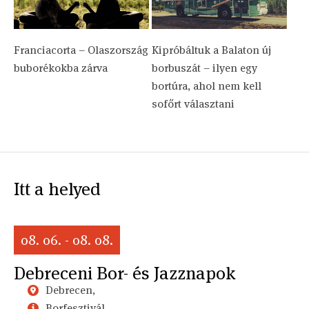
Franciacorta – Olaszország
Kipróbáltuk a Balaton új
buborékokba zárva
borbuszát – ilyen egy
bortúra, ahol nem kell
sofőrt választani
Itt a helyed
08. 06. - 08. 08.
Debreceni Bor- és Jazznapok
Debrecen,
Borfesztivál