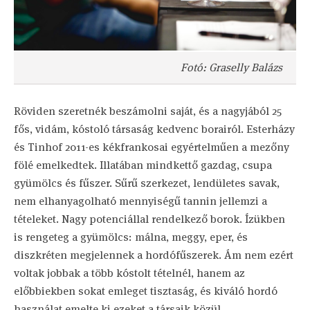
Fotó: Graselly Balázs
Röviden szeretnék beszámolni saját, és a nagyjából 25
fős, vidám, kóstoló társaság kedvenc borairól. Esterházy
és Tinhof 2011-es kékfrankosai egyértelműen a mezőny
fölé emelkedtek. Illatában mindkettő gazdag, csupa
gyümölcs és fűszer. Sűrű szerkezet, lendületes savak,
nem elhanyagolható mennyiségű tannin jellemzi a
tételeket. Nagy potenciállal rendelkező borok. Ízükben
is rengeteg a gyümölcs: málna, meggy, eper, és
diszkréten megjelennek a hordófűszerek. Ám nem ezért
voltak jobbak a több kóstolt tételnél, hanem az
előbbiekben sokat emleget tisztaság, és kiváló hordó
használat emelte ki ezeket a társaik közül.