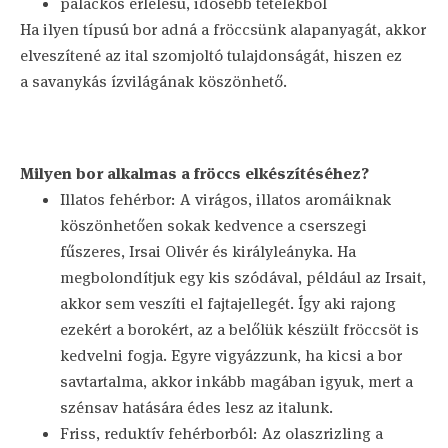
palackos érlelésű, idősebb tételekből
Ha ilyen típusú bor adná a fröccsünk alapanyagát, akkor
elveszítené az ital szomjoltó tulajdonságát, hiszen ez
a savanykás ízvilágának köszönhető.
Milyen bor alkalmas a fröccs elkészítéséhez?
Illatos fehérbor: A virágos, illatos aromáiknak
köszönhetően sokak kedvence a cserszegi
fűszeres, Irsai Olivér és királyleányka. Ha
megbolondítjuk egy kis szódával, például az Irsait,
akkor sem veszíti el fajtajellegét. Így aki rajong
ezekért a borokért, az a belőlük készült fröccsöt is
kedvelni fogja. Egyre vigyázzunk, ha kicsi a bor
savtartalma, akkor inkább magában igyuk, mert a
szénsav hatására édes lesz az italunk.
Friss, reduktív fehérborból: Az olaszrizling a