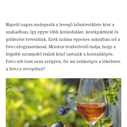
Napról napra melegszik a levegő hőmérséklete kint a
szabadban, így egyre több kirándulást, kerékpártúrát és
grillezést tervezünk. Ezek száma egyenes arányban nő a
fröccsfogyasztással. Minden borkedvelő tudja, hogy a
legjobb szomjoltó italok közé tartozik a hosszúlépés.
Fröccsöt inni nem szégyen. De mi szükséges a tökéletes
a fröccs recepthez?