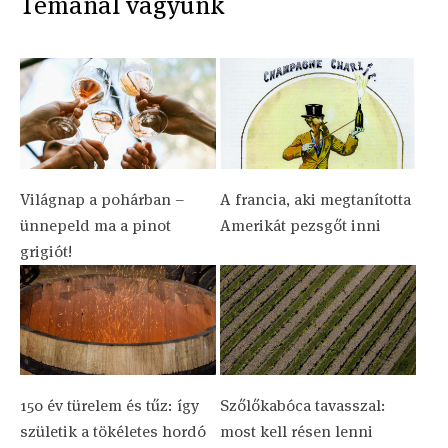
Témánál vagyunk
Világnap a pohárban –
A francia, aki megtanította
ünnepeld ma a pinot
Amerikát pezsgőt inni
grigiót!
150 év türelem és tűz: így
Szőlőkabóca tavasszal:
születik a tökéletes hordó
most kell résen lenni