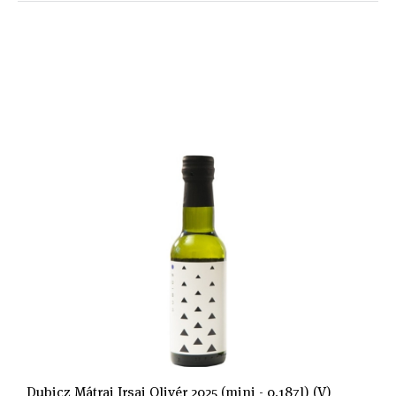
Dubicz Mátrai Irsai Olivér 2025 (mini - 0,187l) (V)