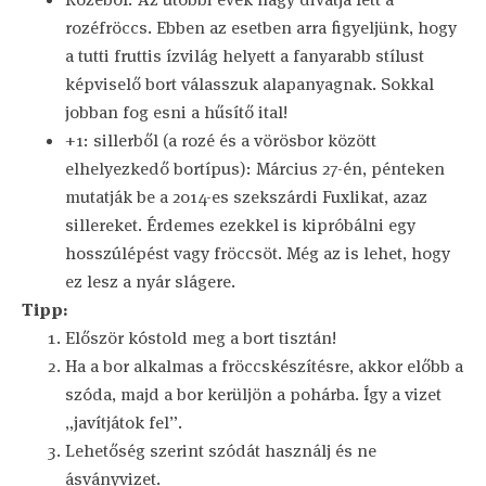
rozéfröccs. Ebben az esetben arra figyeljünk, hogy
a tutti fruttis ízvilág helyett a fanyarabb stílust
képviselő bort válasszuk alapanyagnak. Sokkal
jobban fog esni a hűsítő ital!
+1: sillerből (a rozé és a vörösbor között
elhelyezkedő bortípus): Március 27-én, pénteken
mutatják be a 2014-es szekszárdi Fuxlikat, azaz
sillereket. Érdemes ezekkel is kipróbálni egy
hosszúlépést vagy fröccsöt. Még az is lehet, hogy
ez lesz a nyár slágere.
Tipp:
Először kóstold meg a bort tisztán!
Ha a bor alkalmas a fröccskészítésre, akkor előbb a
szóda, majd a bor kerüljön a pohárba. Így a vizet
„javítjátok fel”.
Lehetőség szerint szódát használj és ne
ásványvizet.