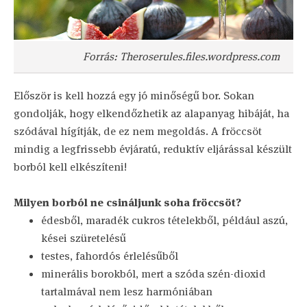
Forrás: Theroserules.files.wordpress.com
Először is kell hozzá egy jó minőségű bor. Sokan
gondolják, hogy elkendőzhetik az alapanyag hibáját, ha
szódával hígítják, de ez nem megoldás. A fröccsöt
mindig a legfrissebb évjáratú, reduktív eljárással készült
borból kell elkészíteni!
Milyen borból ne csináljunk soha fröccsöt?
édesből, maradék cukros tételekből, például aszú,
kései szüretelésű
testes, fahordós érlelésűből
minerális borokból, mert a szóda szén-dioxid
tartalmával nem lesz harmóniában