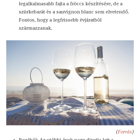
legalkalmasabb fajta a fröccs készítésére, de a
szürkebarát és a sauvignon blanc sem elvetendő.
Fontos, hogy a legfrissebb évjáratból
származzanak.
(
Forrás
)
Rozéból: Az utóbbi évek nagy divatja lett a