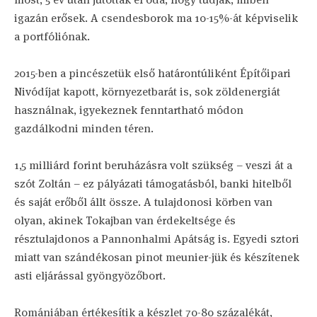
igazán erősek. A csendesborok ma 10-15%-át képviselik
a portfóliónak.
2015-ben a pincészetük első határontúliként Építőipari
Nivódíjat kapott, környezetbarát is, sok zöldenergiát
használnak, igyekeznek fenntartható módon
gazdálkodni minden téren.
1,5 milliárd forint beruházásra volt szükség – veszi át a
szót Zoltán – ez pályázati támogatásból, banki hitelből
és saját erőből állt össze. A tulajdonosi körben van
olyan, akinek Tokajban van érdekeltsége és
résztulajdonos a Pannonhalmi Apátság is. Egyedi sztori
miatt van szándékosan pinot meunier-jük és készítenek
asti eljárással gyöngyözőbort.
Romániában értékesítik a készlet 70-80 százalékát,