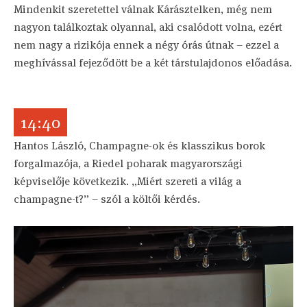
Mindenkit szeretettel válnak Kárásztelken, még nem
nagyon találkoztak olyannal, aki csalódott volna, ezért
nem nagy a rizikója ennek a négy órás útnak – ezzel a
meghívással fejeződött be a két társtulajdonos előadása.
14:40
Hantos László, Champagne-ok és klasszikus borok
forgalmazója, a Riedel poharak magyarországi
képviselője következik. „Miért szereti a világ a
champagne-t?” – szól a költői kérdés.