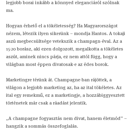
legjobb borai inkább a könnyed eleganciáról szólnak
ma.
Hogyan érhető el a tökéletesség? Ha Magyarországot
nézem, létezik ilyen sikerünk – mondja Hantos. A tokaji
aszú megbecsültsége vetekszik a champagn-éval. Az a
15-20 borász, aki ezen dolgozott, megalkotta a tökéletes
aszút, aminek nincs párja, ez nem attól függ, hogy a
világban most éppen divatosak-e az édes borok.
Marketingre térünk át. Champagne-ban rájöttek, a
világon a legjobb marketing az, ha az ital tökéletes. Az
ital egy remekmű, ez a marketingje, a hozzábiggyesztett
történetek már csak a ráadást jelentik.
„A champagne fogyasztás nem divat, hanem életmód” –
hangzik a sommás összefoglalás.