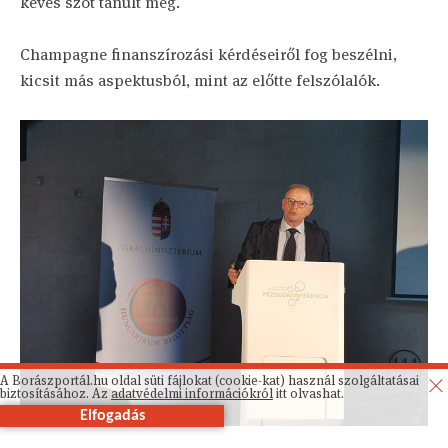
kevés szót tanult meg.
Champagne finanszírozási kérdéseiről fog beszélni,
kicsit más aspektusból, mint az előtte felszólalók.
A Borászportál.hu oldal süti fájlokat (cookie-kat) használ szolgáltatásai
biztosításához. Az
adatvédelmi információkról
itt olvashat.
Elfogadás