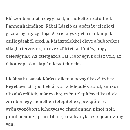
Először bemutatják egymást, mindketten kötődnek
Pannonhalmához, Rábai László az apátság jelenlegi
gazdasági igazgatója. A Kristálysziget a csillámpala
csillogásából ered. A kárásztelekkel eleve a buborékos
világba terveztek, 10 éve született a döntés, hogy
belevágnak. Az ötletgazda Gál Tibor egri borász volt, az
ő koncepciója alapján kezdtek neki.
Ideálisak a savak Kárásztelken a pezsgőkészítéshez.
Régebben ott 300 hektár volt a település körül, amikor
ők odakerültek, már csak 3, ezért telepítéssel kezdtek.
2011-ben egy menetben telepítettek, pezsgőre és
gyöngyözőborra kihegyezve chardonnay, pinot noir,
pinot meunier, pinot blanc, kirájleányka és rajnai rizling
van.