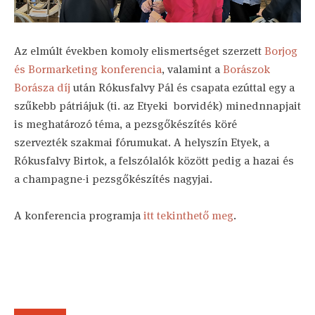
Az elmúlt években komoly elismertséget szerzett
Borjog
és Bormarketing konferencia
, valamint a
Borászok
Borásza díj
után Rókusfalvy Pál és csapata ezúttal egy a
szűkebb pátriájuk (ti. az Etyeki borvidék) minednnapjait
is meghatározó téma, a pezsgőkészítés köré
szervezték szakmai fórumukat. A helyszín Etyek, a
Rókusfalvy Birtok, a felszólalók között pedig a hazai és
a champagne-i pezsgőkészítés nagyjai.
A konferencia programja
itt tekinthető meg
.