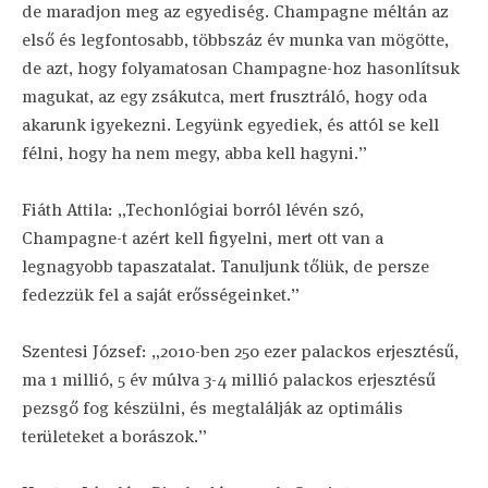
de maradjon meg az egyediség. Champagne méltán az
első és legfontosabb, többszáz év munka van mögötte,
de azt, hogy folyamatosan Champagne-hoz hasonlítsuk
magukat, az egy zsákutca, mert frusztráló, hogy oda
akarunk igyekezni. Legyünk egyediek, és attól se kell
félni, hogy ha nem megy, abba kell hagyni.”
Fiáth Attila: „Techonlógiai borról lévén szó,
Champagne-t azért kell figyelni, mert ott van a
legnagyobb tapaszatalat. Tanuljunk tőlük, de persze
fedezzük fel a saját erősségeinket.”
Szentesi József: „2010-ben 250 ezer palackos erjesztésű,
ma 1 millió, 5 év múlva 3-4 millió palackos erjesztésű
pezsgő fog készülni, és megtalálják az optimális
területeket a borászok.”