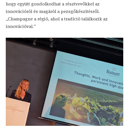
hogy együtt gondolkodhat a résztvevőkkel az
innovációról és magáról a pezsgőkészítésről.
„Champagne a régió, ahol a tradíció találkozik az
innovációval.”