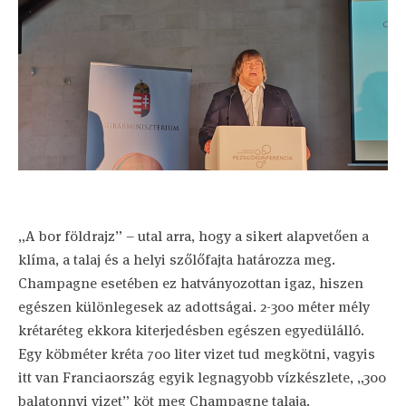
„A bor földrajz” – utal arra, hogy a sikert alapvetően a
klíma, a talaj és a helyi szőlőfajta határozza meg.
Champagne esetében ez hatványozottan igaz, hiszen
egészen különlegesek az adottságai. 2-300 méter mély
krétaréteg ekkora kiterjedésben egészen egyedülálló.
Egy köbméter kréta 700 liter vizet tud megkötni, vagyis
itt van Franciaország egyik legnagyobb vízkészlete, „300
balatonnyi vizet” köt meg Champagne talaja.