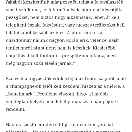
fajtából készítettünk már pezsgőt, tehát a fajtaválaszték
sem tisztult még le. A termőhelyek, ahonnan készítjük a
pezsgőket, nem biztos hogy alkalmasak, lehet, át kell
telepíteni északi fekvésűre, vagy meszes területeket kell
találni, ahol lassabb az érés. A pinot noir és a
chardonnay nálunk nagyon korán érik, velencei saját
területemről pinot noirt nem is készítek. Kicsit több
empátiával kell fordulni a pezsgőtermelőkhöz, mert
még nagyon az út elején járnak.”
Szó esik a fogyasztók edukációjának fontosságáról, amit
a champagne-ok felől kell kezdeni, hiszen az a mérce, a
„benchmark”. Probléma viszont, hogy a legtöbb
vendéglátóhelyen nem lehet poharazva champagne-t
rendelni.
Hantos László minden eddigi kérdésre megpróbál