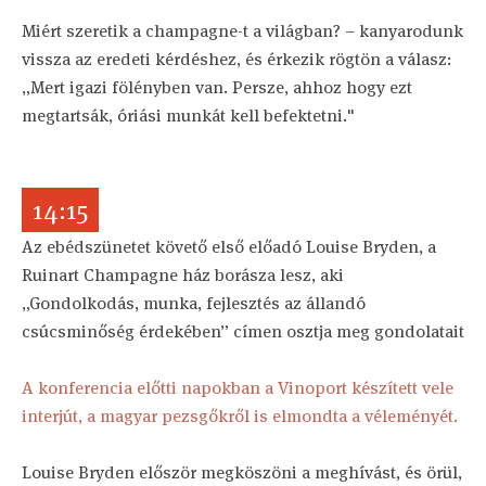
Miért szeretik a champagne-t a világban? – kanyarodunk
vissza az eredeti kérdéshez, és érkezik rögtön a válasz:
„Mert igazi fölényben van. Persze, ahhoz hogy ezt
megtartsák, óriási munkát kell befektetni."
14:15
Az ebédszünetet követő első előadó Louise Bryden, a
Ruinart Champagne ház borásza lesz, aki
„Gondolkodás, munka, fejlesztés az állandó
csúcsminőség érdekében” címen osztja meg gondolatait
A konferencia előtti napokban a Vinoport készített vele
interjút, a magyar pezsgőkről is elmondta a véleményét.
Louise Bryden először megköszöni a meghívást, és örül,