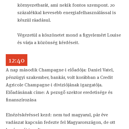
környezetbarát, ami nekik fontos szempont. 20
százalékkal kevesebb energiafelhasználással is
készül ráadásul.
Végezetül a köszönetet mond a figyelemért Louise
és várja a közönség kérdéseit.
12:40
A nap második Champagne-i előadója: Daniel Vatel,
pénzügyi szakember, bankár, volt korábban a Credit
Agricole Champagne-i diviziójának igazgatója.
Előadásának címe: A pezsgő szektor eredetisége és
finanszírozása
Elnézéskéréssel kezd: nem tud magyarul, pár éve
vadászat kapcsán fedezte fel Magyarországon, de ott