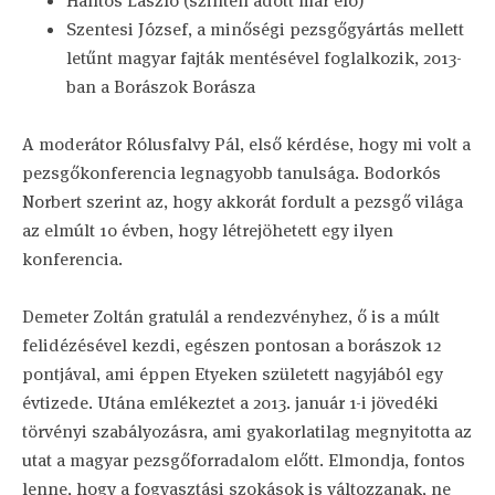
Hantos László (szintén adott már elő)
Szentesi József, a minőségi pezsgőgyártás mellett
letűnt magyar fajták mentésével foglalkozik, 2013-
ban a Borászok Borásza
A moderátor Rólusfalvy Pál, első kérdése, hogy mi volt a
pezsgőkonferencia legnagyobb tanulsága. Bodorkós
Norbert szerint az, hogy akkorát fordult a pezsgő világa
az elmúlt 10 évben, hogy létrejöhetett egy ilyen
konferencia.
Demeter Zoltán gratulál a rendezvényhez, ő is a múlt
felidézésével kezdi, egészen pontosan a borászok 12
pontjával, ami éppen Etyeken született nagyjából egy
évtizede. Utána emlékeztet a 2013. január 1-i jövedéki
törvényi szabályozásra, ami gyakorlatilag megnyitotta az
utat a magyar pezsgőforradalom előtt. Elmondja, fontos
lenne, hogy a fogyasztási szokások is változzanak, ne