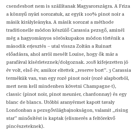
csendesbort nem is szállítanak Magyarországra. A Friza
a könnyű nyári sorozatuk, az egyik 100% pinot noir a
másik királyleányka. A másik sorozat a méthode
traditionelle módon készülő Carassia pezsgő, aminél
még a hagyományos söröskupakos módon történik a
második erjesztés – utal vissza Zoltán a Ruinart
előadásra, ahol arról mesélt Louise, hogy ők már a
parafával kísérleteznek/dolgoznak. 2018 kifejezetten jó
év volt, első év, amikor eltettek „reserve bort”. 3 Carassia
termékük van, van egy rozé pinot noir (rozé alapborból,
mert nem kell mindenben követni Champagne-t),
classic (pinot noir, pinot meunier, chardonnay) és egy
blanc de blancs. Utóbbi aranyérmet kapott tavaly
Londonban a pezsgővilágbajnokságon, valamit „rising
star” minősítést is kaptak (elismerés a feltörekvő
pincészeteknek).