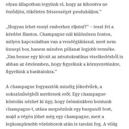
olyan állapotban tegyünk el, hogy az kibontva ne
érződjön, tökéletes frissességet produkáljon.”
„Hogyan lehet ennyi emberhez eljutni?” – teszi fel a
kérdést Hantos. Champagne-nál különösen fontos,
milyen kapcsolatban van a vendéglátással, mert nem
ünnepi bor, hanem minden pillanat legjobb terméke.
„Van benne egy kicsit az arisztokratikus viselkedésből is
abban az értelemben, hogy figyelünk a környezetünkre,
figyelünk a barátainkra.”
A champagne fogyasztók mindig jókedvűek, a
sokszínűségből merítenek erőt. Egy champagne-
kóstolás nézhet ki úgy, hogy örömünkben bontunk
champagne-t, utána megnézünk egy burgundi bort,
majd a végén jöhet még egy champagne, mert a
legkomplexebb vörösborok után is tarolni fog. A világ