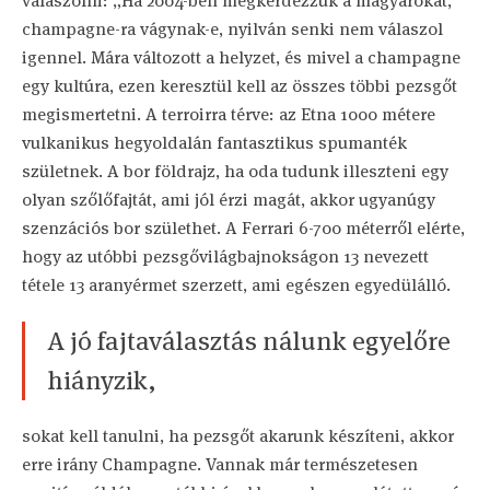
válaszolni: „Ha 2004-ben megkérdezzük a magyarokat,
champagne-ra vágynak-e, nyilván senki nem válaszol
igennel. Mára változott a helyzet, és mivel a champagne
egy kultúra, ezen keresztül kell az összes többi pezsgőt
megismertetni. A terroirra térve: az Etna 1000 métere
vulkanikus hegyoldalán fantasztikus spumanték
születnek. A bor földrajz, ha oda tudunk illeszteni egy
olyan szőlőfajtát, ami jól érzi magát, akkor ugyanúgy
szenzációs bor születhet. A Ferrari 6-700 méterről elérte,
hogy az utóbbi pezsgővilágbajnokságon 13 nevezett
tétele 13 aranyérmet szerzett, ami egészen egyedülálló.
A jó fajtaválasztás nálunk egyelőre
hiányzik,
sokat kell tanulni, ha pezsgőt akarunk készíteni, akkor
erre irány Champagne. Vannak már természetesen