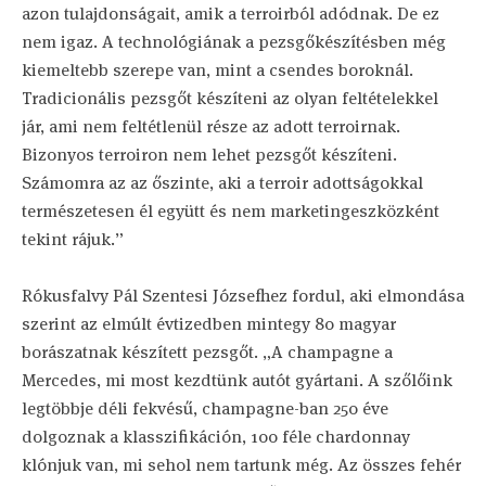
azon tulajdonságait, amik a terroirból adódnak. De ez
nem igaz. A technológiának a pezsgőkészítésben még
kiemeltebb szerepe van, mint a csendes boroknál.
Tradicionális pezsgőt készíteni az olyan feltételekkel
jár, ami nem feltétlenül része az adott terroirnak.
Bizonyos terroiron nem lehet pezsgőt készíteni.
Számomra az az őszinte, aki a terroir adottságokkal
természetesen él együtt és nem marketingeszközként
tekint rájuk.”
Rókusfalvy Pál Szentesi Józsefhez fordul, aki elmondása
szerint az elmúlt évtizedben mintegy 80 magyar
borászatnak készített pezsgőt. „A champagne a
Mercedes, mi most kezdtünk autót gyártani. A szőlőink
legtöbbje déli fekvésű, champagne-ban 250 éve
dolgoznak a klasszifikáción, 100 féle chardonnay
klónjuk van, mi sehol nem tartunk még. Az összes fehér