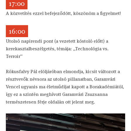
17:00
A közvetítés ezzel befejeződött, köszönöm a figyelmet!
16:00
Utolsó napirendi pont (a vezetett kóstoló előtt) a
kerekasztalbeszélgetés, témája: „Technológia vs.
Terroir”
Rókusfalvy Pál elöljáróban elmondja, kicsit változott a
résztvevők névsora az utolsó pillanatban, Garamvári
Vencel ugyanis ma életműdíjat kapott a Borakadémiától,
így ez a szintén meghívott Garamvári Zsuzsanna
természetesen férje oldalán ott jelent meg.