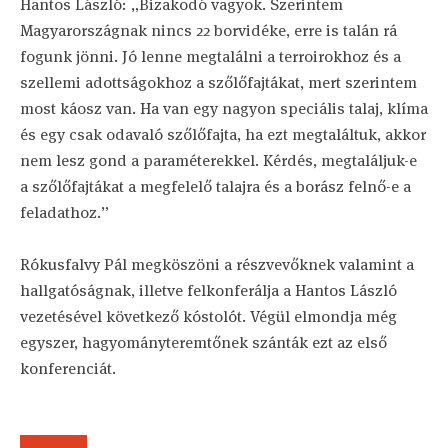
Hantos László: „Bizakodó vagyok. Szerintem
Magyarországnak nincs 22 borvidéke, erre is talán rá
fogunk jönni. Jó lenne megtalálni a terroirokhoz és a
szellemi adottságokhoz a szőlőfajtákat, mert szerintem
most káosz van. Ha van egy nagyon speciális talaj, klíma
és egy csak odavaló szőlőfajta, ha ezt megtaláltuk, akkor
nem lesz gond a paraméterekkel. Kérdés, megtaláljuk-e
a szőlőfajtákat a megfelelő talajra és a borász felnő-e a
feladathoz.”
Rókusfalvy Pál megköszöni a részvevőknek valamint a
hallgatóságnak, illetve felkonferálja a Hantos László
vezetésével következő kóstolót. Végül elmondja még
egyszer, hagyományteremtőnek szánták ezt az első
konferenciát.