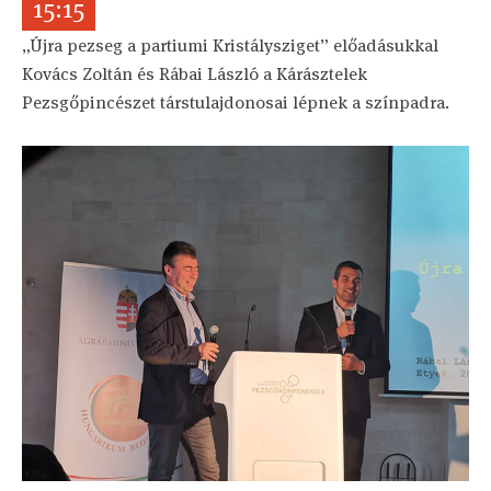
15:15
„Újra pezseg a partiumi Kristálysziget” előadásukkal
Kovács Zoltán és Rábai László a Kárásztelek
Pezsgőpincészet társtulajdonosai lépnek a színpadra.