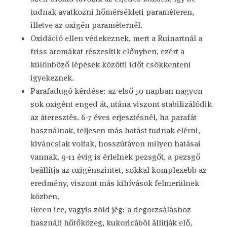
tudnak avatkozni hőmérsékleti paraméteren,
illetve az oxigén paraméternél.
Oxidáció ellen védekeznek, mert a Ruinartnál a
friss aromákat részesítik előnyben, ezért a
különböző lépések közötti időt csökkenteni
igyekeznek.
Parafadugó kérdése: az első 50 napban nagyon
sok oxigént enged át, utána viszont stabilizálódik
az áteresztés. 6-7 éves erjesztésnél, ha parafát
használnak, teljesen más hatást tudnak elérni,
kiváncsiak voltak, hosszútávon milyen hatásai
vannak. 9-11 évig is érlelnek pezsgőt, a pezsgő
beállítja az oxigénszintet, sokkal komplexebb az
eredmény, viszont más kihívások felmerülnek
közben.
Green ice, vagyis zöld jég: a degorzsáláshoz
használt hűtőközeg, kukoricából állítják elő,