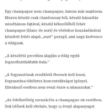
Egy champagne nem champagne, három már majdnem.
Hiszen készül csak chardonnay-ból, készül házasítás
mindhárom fajtával, készül kékszőlőből fehér
champagne (blanc de noir) és vörösbor hozzáadásával
készített fehér alapú „rozé” pezsgő, ami nagy kedvence
a világnak.
„A készítési prcedúra alapján a világ egyik
legszofisztikáltabb itala.”
„A fogyasztónak rendkívül ébernek kell lenni,
fogyasztása tökéletes koncentráltságot igényel.
Ellenkező esetben nem veszi észre a nüanszokat.”
„Az érlelhetőség szenzációs a champagne-ok esetében.
Sok időnek kell eltelnie, hogy 15 évnyi alapanyagot