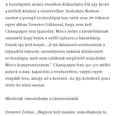
A beszélgetés utolsó részében Rókusfalvy Pál egy kicsit
a jövőről kérdezi a résztvevőket. Bodorkós Norbert
szerint a pezsgő technológiai bor, ezért nem ért teljesen
egyet abban Demeter Zoltánnal, hogy nem kell
Champagne-hoz igazodni. Nincs helye a kreativitásnak
onnantól hogy bejön a szőlő egészen a házasításig.
Ennek így kell lennie. „A mi ládamosó módszerünk a
tejiparból érkezett, személyesen nekünk kifejlesztett
technológia, mert nem találtunk megfelelő megoldást.
Nincs kompromisszum.” Champagne-ban 350-370 millió
palack a max. kapacitás a rendszerben, vagyis egyre
drágább lesz, ahogy nő a kereslet. Az így keletkező piaci
résbe be lehet menni.
Mindenki elmondhatja a zárómondatát.
Demeter Zoltán: „Nagyon kell tanulni, másolhatunk is,