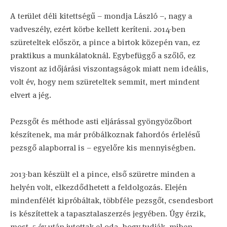
A terület déli kitettségű – mondja László –, nagy a
vadveszély, ezért körbe kellett keríteni. 2014-ben
szüreteltek először, a pince a birtok közepén van, ez
praktikus a munkálatoknál. Egybefüggő a szőlő, ez
viszont az időjárási viszontagságok miatt nem ideális,
volt év, hogy nem szüreteltek semmit, mert mindent
elvert a jég.
Pezsgőt és méthode asti eljárással gyöngyözőbort
készítenek, ma már próbálkoznak fahordós érlelésű
pezsgő alapborral is – egyelőre kis mennyiségben.
2013-ban készült el a pince, első szüretre minden a
helyén volt, elkezdődhetett a feldolgozás. Elején
mindenfélét kipróbáltak, többféle pezsgőt, csendesbort
is készítettek a tapasztalaszerzés jegyében. Úgy érzik,
most, 5 év után jutottak el oda, hogy tudják, miben