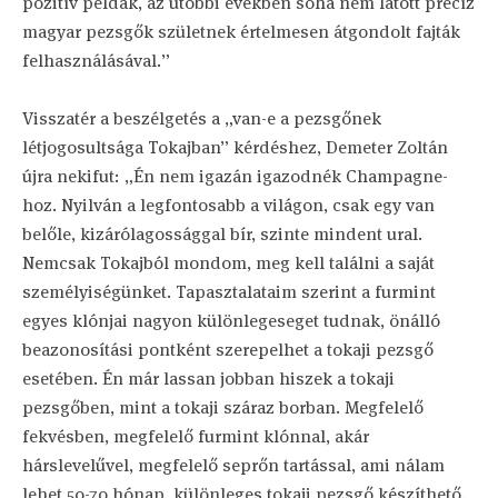
pozitív példák, az utóbbi években soha nem látott precíz
magyar pezsgők születnek értelmesen átgondolt fajták
felhasználásával.”
Visszatér a beszélgetés a „van-e a pezsgőnek
létjogosultsága Tokajban” kérdéshez, Demeter Zoltán
újra nekifut: „Én nem igazán igazodnék Champagne-
hoz. Nyilván a legfontosabb a világon, csak egy van
belőle, kizárólagossággal bír, szinte mindent ural.
Nemcsak Tokajból mondom, meg kell találni a saját
személyiségünket. Tapasztalataim szerint a furmint
egyes klónjai nagyon különlegeseget tudnak, önálló
beazonosítási pontként szerepelhet a tokaji pezsgő
esetében. Én már lassan jobban hiszek a tokaji
pezsgőben, mint a tokaji száraz borban. Megfelelő
fekvésben, megfelelő furmint klónnal, akár
hárslevelűvel, megfelelő seprőn tartással, ami nálam
lehet 50-70 hónap, különleges tokaji pezsgő készíthető.