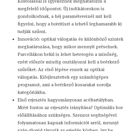
Kóstolással is igyekeznek meghatározni a
megfelelő időpontot. Új indikátorokon is
gondolkodnak, a héj paramétereinél mit kell
figyelni, hogy a botritiszt a lehető leghamarabb ki
tudják szűrni.
Innováció: optikai válogatás és különböző szintek
meghatározása, hogy mikor mennyit préselnek.
Parcellákon belül is lehet heterogén a minőség,
ezért először mindig osztályozni kell a beérkező
szűrőket. Az első lépése ennek az optikai
válogatás. Kifejlesztettek egy számítógépes
programot, ami a beérkező kosarakat sorolja
kategóriákba.
Első erjesztés hagyományosan acéltartályban.
Miért fontos az erjesztés irányítása? Optimális bor
előállításához szükséges. Szenzor segítségével
folyamatosan kapnak információt arról, mennyi
szén-dioxid távozik az erjedés közben, így be