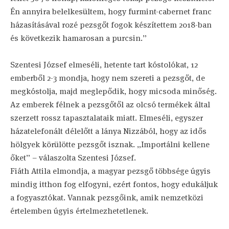
Én annyira belelkesültem, hogy furmint-cabernet franc
házasításával rozé pezsgőt fogok készítettem 2018-ban
és következik hamarosan a purcsin.”
Szentesi József elmeséli, hetente tart kóstolókat, 12
emberből 2-3 mondja, hogy nem szereti a pezsgőt, de
megkóstolja, majd meglepődik, hogy micsoda minőség.
Az emberek félnek a pezsgőtől az olcsó termékek által
szerzett rossz tapasztalataik miatt. Elmeséli, egyszer
házatelefonált délelőtt a lánya Nizzából, hogy az idős
hölgyek körülötte pezsgőt isznak. „Importálni kellene
őket” – válaszolta Szentesi József.
Fiáth Attila elmondja, a magyar pezsgő többsége úgyis
mindig itthon fog elfogyni, ezért fontos, hogy edukáljuk
a fogyasztókat. Vannak pezsgőink, amik nemzetközi
értelemben úgyis értelmezhetetlenek.