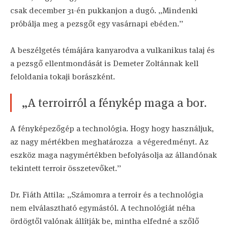
csak december 31-én pukkanjon a dugó. „Mindenki
próbálja meg a pezsgőt egy vasárnapi ebéden.”
A beszélgetés témájára kanyarodva a vulkanikus talaj és
a pezsgő ellentmondását is Demeter Zoltánnak kell
feloldania tokaji borászként.
„A terroirról a fénykép maga a bor.
A fényképezőgép a technológia. Hogy hogy használjuk,
az nagy mértékben meghatározza a végeredményt. Az
eszköz maga nagymértékben befolyásolja az állandónak
tekintett terroir összetevőket.”
Dr. Fiáth Attila: „Számomra a terroir és a technológia
nem elválasztható egymástól. A technológiát néha
ördögtől valónak állítják be, mintha elfedné a szőlő