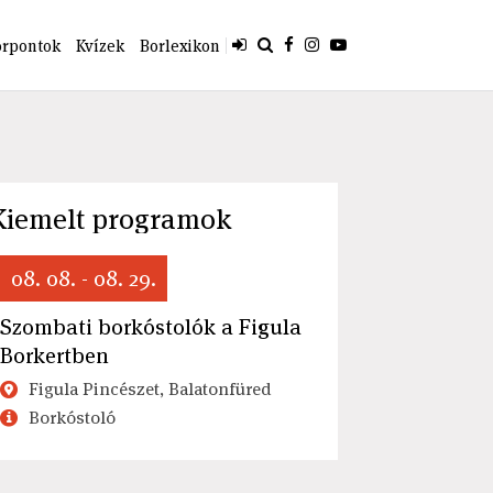
orpontok
Kvízek
Borlexikon
Kiemelt programok
08. 08. - 08. 29.
Szombati borkóstolók a Figula
Borkertben
Figula Pincészet, Balatonfüred
Borkóstoló