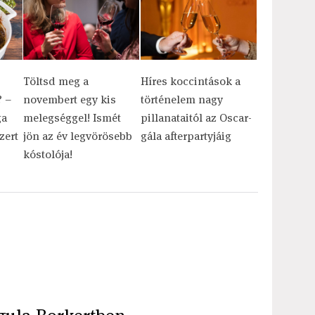
Töltsd meg a
Híres koccintások a
 –
novembert egy kis
történelem nagy
ga
melegséggel! Ismét
pillanataitól az Oscar-
zert
jön az év legvörösebb
gála afterpartyjáig
kóstolója!