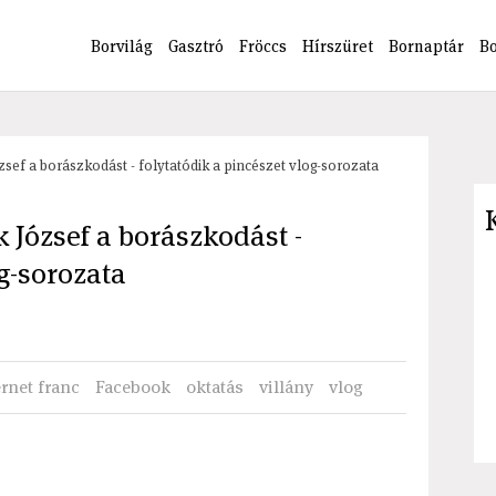
Borvilág
Gasztró
Fröccs
Hírszüret
Bornaptár
B
sef a borászkodást - folytatódik a pincészet vlog-sorozata
 József a borászkodást -
og-sorozata
rnet franc
Facebook
oktatás
villány
vlog