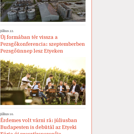
július 22.
Új formában tér vissza a
Pezsgőkonferencia: szeptemberben
Pezsgőünnep lesz Etyeken
július 10.
Érdemes volt várni rá: júliusban
Budapesten is debütál az Etyeki
Kúria új presztízspezsgője