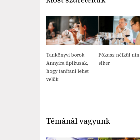
Tankönyvi borok –
Fókusz nélkül nin
Annyira tipikusak,
siker
hogy tanítani lehet
velük
Témánál vagyunk