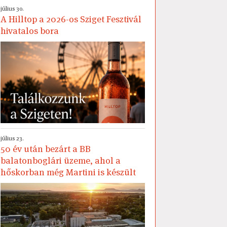
július 30.
A Hilltop a 2026-os Sziget Fesztivál
hivatalos bora
július 23.
50 év után bezárt a BB
balatonboglári üzeme, ahol a
hőskorban még Martini is készült