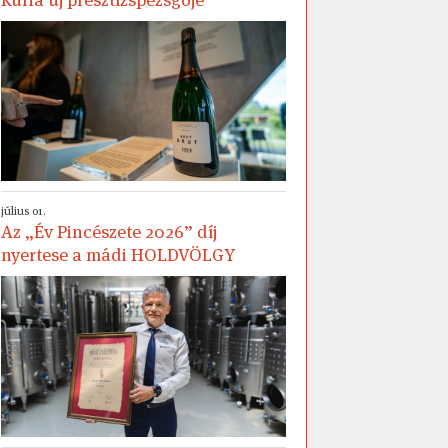
július 01.
Az „Év Pincészete 2026” díj
nyertese a mádi HOLDVÖLGY