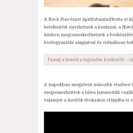
A Bock Pincészet áprilisbanindította el ú
betekintést nyerhetnek a borászat, a Hote
közben megismerkedhetnek a borkészítés 
borfogyasztás alapjaival és virtuálisan be
Tanulj a borról a legendás borásztól – e
A napokban megjelent második részben be
megismerhetitek a híres jammertáli család
valamint a hordók titokzatos világába is e