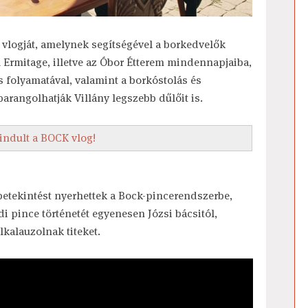
j vlogját, amelynek segítségével a borkedvelők
l Ermitage, illetve az Óbor Étterem mindennapjaiba,
folyamatával, valamint a borkóstolás és
barangolhatják Villány legszebb dűlőit is.
lindult a BOCK vlog!
tekintést nyerhettek a Bock-pincerendszerbe,
i pince történetét egyenesen Józsi bácsitól,
lkalauzolnak titeket.