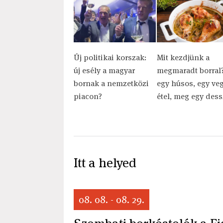
Új politikai korszak:
Mit kezdjünk a
új esély a magyar
megmaradt borral?
bornak a nemzetközi
egy húsos, egy ve
piacon?
étel, meg egy dess
Itt a helyed
08. 08. - 08. 29.