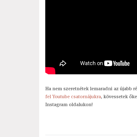
Ha nem szeretnétek lemaradni az újabb ré
fel Youtube csatornájukra
, kövessetek őke
Instagram oldalukon!