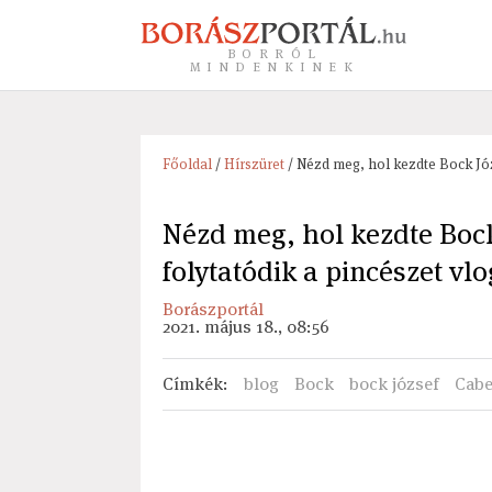
BORRÓL
MINDENKINEK
Főoldal
/
Hírszüret
/ Nézd meg, hol kezdte Bock Józ
Nézd meg, hol kezdte Bock
folytatódik a pincészet vl
Borászportál
2021. május 18., 08:56
Címkék
:
blog
Bock
bock józsef
Cabe