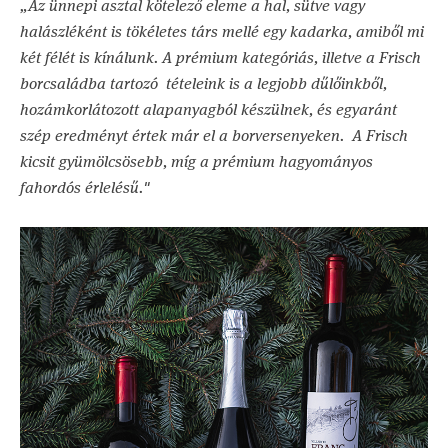
„Az ünnepi asztal kötelező eleme a hal, sütve vagy
halászléként is tökéletes társ mellé egy kadarka, amiből mi
két félét is kínálunk. A prémium kategóriás, illetve a Frisch
borcsaládba tartozó tételeink is a legjobb dűlőinkből,
hozámkorlátozott alapanyagból készülnek, és egyaránt
szép eredményt értek már el a borversenyeken. A Frisch
kicsit gyümölcsösebb, míg a prémium hagyományos
fahordós érlelésű."