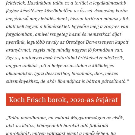
feltételek. Hazánkban talán ez a terület a legalkalmasabb
jégbor készítésére köszönhetően az ősszel viszonylag korán
megérkező nagy lehüléseknek, hiszen tartósan minusz 7 fok
alatt kell legyen a hőmérséklet. Egyelőre még a 2007-es van
forgalomban, amivel rengeteg hazai és nemzetközi díjat
nyertünk, legutóbb tavaly az Országos Borversenyen kapott
aranyérmet, vagyis még mindig nagyon jó formában van.
Egy 4-5 puttonyos aszú beltartalmi értékeivel rendelkezik,
nagyon unikális, ott a helye az asztalon a különleges
alkalmakkor. Igazi desszertbor, birsalmás, diós, mézes
süteményekhez, de akár libamájhoz is bátran párosítható.”
Koch Frisch borok, 2020-as évjárat
„Talán mondhatom, mi voltunk Magyarországon az elsők,
akik az illatos, könnyedebb borokat adó fajtáknál
kipróbálták, milyen változást jelent a minőségben, ha