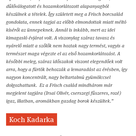
dűlőválogatott és hozamkorlátozott alapanyagból
készülnek a tételek. Így született meg a Frisch borcsalád
gondolata, ennek tagjai az előbb elmondottak miatt méltó
kísérői az ünnepeknek. Annál is inkább, mert az idei
kimagasló évjárat volt. A viszonylag száraz tavasz és
nyárelő miatt a szőlők nem hoztak nagy termést, vagyis a
természet maga végezte el az első hozamkorlátozást. A
későbbi meleg, száraz időszakok viszont elegendőek volt
arra, hogy a fürtök behozzák a lemaradást az érésben, így
nagyon koncentrált, nagy beltartalmú gyümölccsel
dolgozhattunk. Ez a Frisch család mindhárom már
megjelent tagjára (Irsai Olivér, cserszegi fűszeres, rozé)
igaz, illatban, aromákban gazdag borok készültek.”
Koch Kadarka