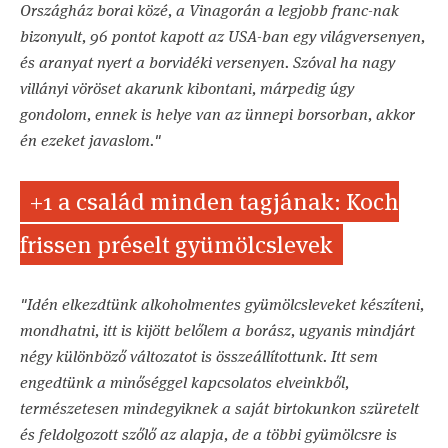
Országház borai közé, a Vinagorán a legjobb franc-nak
bizonyult, 96 pontot kapott az USA-ban egy világversenyen,
és aranyat nyert a borvidéki versenyen. Szóval ha nagy
villányi vöröset akarunk kibontani, márpedig úgy
gondolom, ennek is helye van az ünnepi borsorban, akkor
én ezeket javaslom."
+1 a család minden tagjának: Koch
frissen préselt gyümölcslevek
"Idén elkezdtünk alkoholmentes gyümölcsleveket készíteni,
mondhatni, itt is kijött belőlem a borász, ugyanis mindjárt
négy különböző változatot is összeállítottunk. Itt sem
engedtünk a minőséggel kapcsolatos elveinkből,
természetesen mindegyiknek a saját birtokunkon szüretelt
és feldolgozott szőlő az alapja, de a többi gyümölcsre is