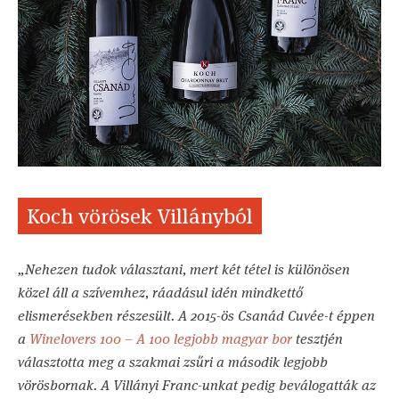
Koch vörösek Villányból
„Nehezen tudok választani, mert két tétel is különösen
közel áll a szívemhez, ráadásul idén mindkettő
elismerésekben részesült. A 2015-ös Csanád Cuvée-t éppen
a
Winelovers 100 – A 100 legjobb magyar bor
tesztjén
választotta meg a szakmai zsűri a második legjobb
vörösbornak. A Villányi Franc-unkat pedig beválogatták az