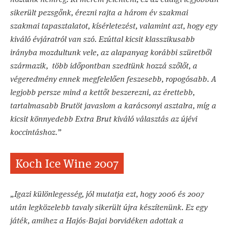
sikerült pezsgőnk, érezni rajta a három év szakmai
szakmai tapasztalatot, kísérletezést, valamint azt, hogy egy
kiváló évjáratról van szó. Ezúttal kicsit klasszikusabb
irányba mozdultunk vele, az alapanyag korábbi szüretből
származik, több időpontban szedtünk hozzá szőlőt, a
végeredmény ennek megfelelően feszesebb, ropogósabb. A
legjobb persze mind a kettőt beszerezni, az érettebb,
tartalmasabb Brutöt javaslom a karácsonyi asztalra, míg a
kicsit könnyedebb Extra Brut kiváló választás az újévi
koccintáshoz.”
Koch Ice Wine 2007
„Igazi különlegesség, jól mutatja ezt, hogy 2006 és 2007
után legközelebb tavaly sikerült újra készítenünk. Ez egy
játék, amihez a Hajós-Bajai borvidéken adottak a