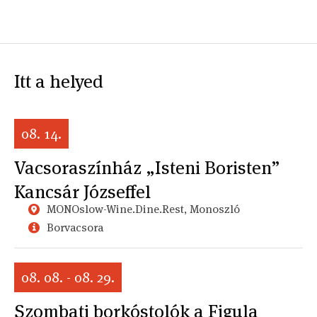
Itt a helyed
08. 14.
Vacsoraszínház „Isteni Boristen”
Kancsár Józseffel
MONOslow-Wine.Dine.Rest, Monoszló
Borvacsora
08. 08. - 08. 29.
Szombati borkóstolók a Figula