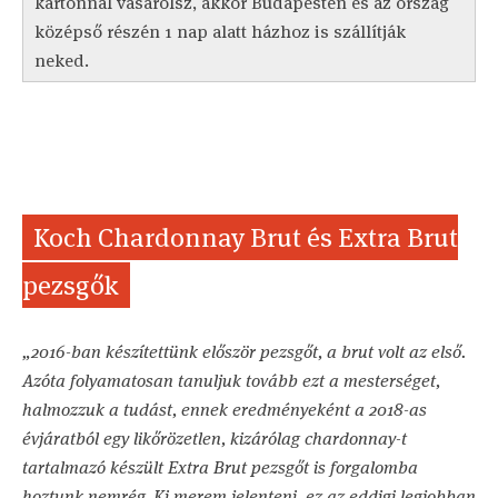
kartonnal vásárolsz, akkor Budapesten és az ország
középső részén 1 nap alatt házhoz is szállítják
neked.
Koch Chardonnay Brut és Extra Brut
pezsgők
„2016-ban készítettünk először pezsgőt, a brut volt az első.
Azóta folyamatosan tanuljuk tovább ezt a mesterséget,
halmozzuk a tudást, ennek eredményeként a 2018-as
évjáratból egy likőrözetlen, kizárólag chardonnay-t
tartalmazó készült Extra Brut pezsgőt is forgalomba
hoztunk nemrég. Ki merem jelenteni, ez az eddigi legjobban