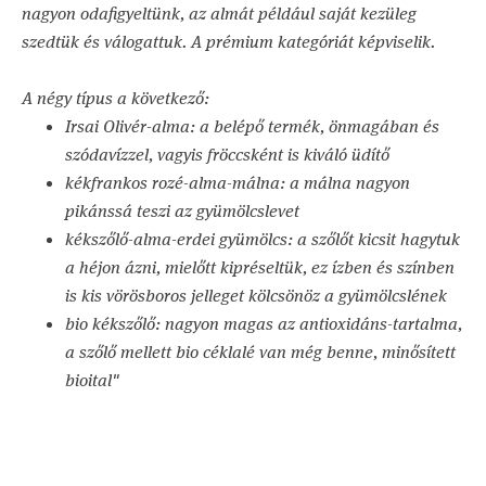
nagyon odafigyeltünk, az almát például saját kezüleg
szedtük és válogattuk. A prémium kategóriát képviselik.
A négy típus a következő:
Irsai Olivér-alma: a belépő termék, önmagában és
szódavízzel, vagyis fröccsként is kiváló üdítő
kékfrankos rozé-alma-málna: a málna nagyon
pikánssá teszi az gyümölcslevet
kékszőlő-alma-erdei gyümölcs: a szőlőt kicsit hagytuk
a héjon ázni, mielőtt kipréseltük, ez ízben és színben
is kis vörösboros jelleget kölcsönöz a gyümölcslének
bio kékszőlő: nagyon magas az antioxidáns-tartalma,
a szőlő mellett bio céklalé van még benne, minősített
bioital"