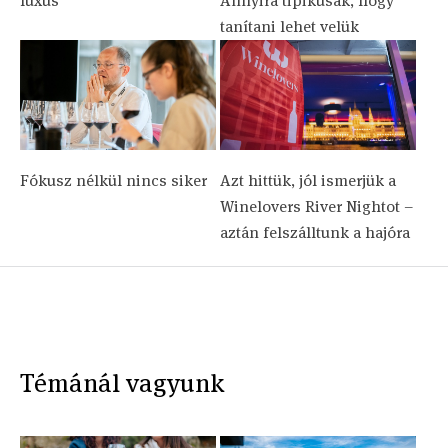
luxus
Annyira tipikusak, hogy
tanítani lehet velük
Fókusz nélkül nincs siker
Azt hittük, jól ismerjük a
Winelovers River Nightot –
aztán felszálltunk a hajóra
Témánál vagyunk