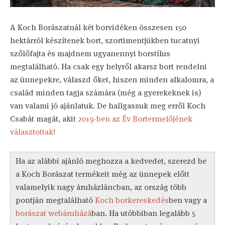
A Koch Borászatnál két borvidéken összesen 150
hektárról készítenek bort, szortimentjükben tucatnyi
szőlőfajta és majdnem ugyanennyi borstílus
megtalálható. Ha csak egy helyről akarsz bort rendelni
az ünnepekre, válaszd őket, hiszen minden alkalomra, a
család minden tagja számára (még a gyerekeknek is)
van valami jó ajánlatuk. De hallgassuk meg erről Koch
Csabát magát, akit
2019-ben az Év Bortermelőjének
választottak!
Ha az alábbi ajánló meghozza a kedvedet, szerezd be
a Koch Borászat termékeit még az ünnepek előtt
valamelyik nagy áruházláncban, az ország több
pontján megtalálható
Koch borkereskedés
ben vagy a
borászat webáruházá
ban. Ha utóbbiban legalább 5