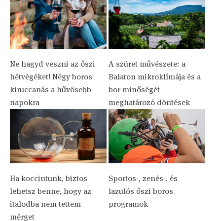
Ne hagyd veszni az őszi
A szüret művészete: a
hétvégéket! Négy boros
Balaton mikroklímája és a
kiruccanás a hűvösebb
bor minőségét
napokra
meghatározó döntések
Ha koccintunk, biztos
Sportos-, zenés-, és
lehetsz benne, hogy az
lazulós őszi boros
italodba nem tettem
programok
mérget