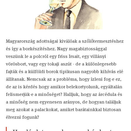
Magyarország adottságai kiválóak a szőlőtermesztéshez
és így a borkészítéshez. Nagy magabiztossággal
veszünk le a polcról egy friss Irsait, egy villányi
vörösbort, vagy egy tokaji aszút - de a különlegesebb
fajták és a külföldi borok tipikusan nagyobb kihívás elé
állítanak. Nemcsak az a probléma, hogy ízleni fog-e ez,
de az is kérdés hogy amikor belekortyolunk, egyáltalán
felismerjük-e a minőséget? Halljuk, hogy az árcédula és
a minőség nem egyenesen arányos, de hogyan találjuk
meg azokat a palackokat, amiket barátainkkal biztosan
élvezni fogunk?