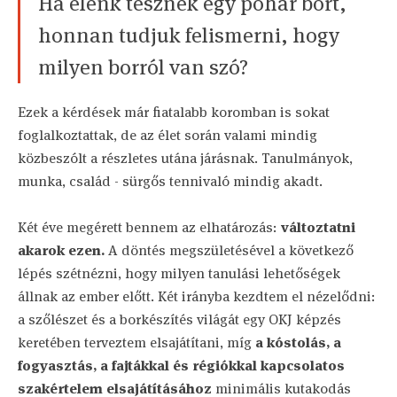
Ha elénk tesznek egy pohár bort,
honnan tudjuk felismerni, hogy
milyen borról van szó?
Ezek a kérdések már fiatalabb koromban is sokat
foglalkoztattak, de az élet során valami mindig
közbeszólt a részletes utána járásnak. Tanulmányok,
munka, család - sürgős tennivaló mindig akadt.
Két éve megérett bennem az elhatározás:
változtatni
akarok ezen.
A döntés megszületésével a következő
lépés szétnézni, hogy milyen tanulási lehetőségek
állnak az ember előtt. Két irányba kezdtem el nézelődni:
a szőlészet és a borkészítés világát egy OKJ képzés
keretében terveztem elsajátítani, míg
a kóstolás, a
fogyasztás, a fajtákkal és régiókkal kapcsolatos
szakértelem elsajátításához
minimális kutakodás