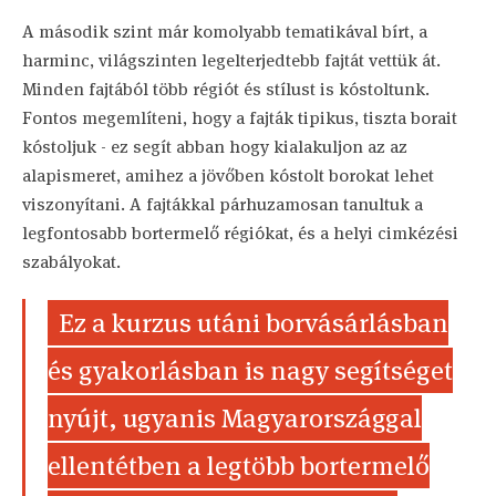
A második szint már komolyabb tematikával bírt, a
harminc, világszinten legelterjedtebb fajtát vettük át.
Minden fajtából több régiót és stílust is kóstoltunk.
Fontos megemlíteni, hogy a fajták tipikus, tiszta borait
kóstoljuk - ez segít abban hogy kialakuljon az az
alapismeret, amihez a jövőben kóstolt borokat lehet
viszonyítani. A fajtákkal párhuzamosan tanultuk a
legfontosabb bortermelő régiókat, és a helyi cimkézési
szabályokat.
Ez a kurzus utáni borvásárlásban
és gyakorlásban is nagy segítséget
nyújt, ugyanis Magyarországgal
ellentétben a legtöbb bortermelő