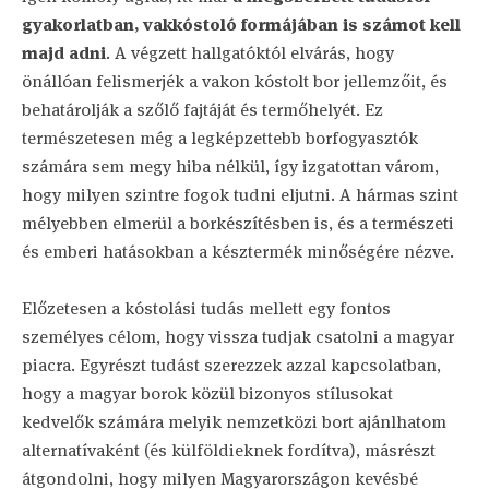
gyakorlatban, vakkóstoló formájában is számot kell
majd adni
. A végzett hallgatóktól elvárás, hogy
önállóan felismerjék a vakon kóstolt bor jellemzőit, és
behatárolják a szőlő fajtáját és termőhelyét. Ez
természetesen még a legképzettebb borfogyasztók
számára sem megy hiba nélkül, így izgatottan várom,
hogy milyen szintre fogok tudni eljutni. A hármas szint
mélyebben elmerül a borkészítésben is, és a természeti
és emberi hatásokban a késztermék minőségére nézve.
Előzetesen a kóstolási tudás mellett egy fontos
személyes célom, hogy vissza tudjak csatolni a magyar
piacra. Egyrészt tudást szerezzek azzal kapcsolatban,
hogy a magyar borok közül bizonyos stílusokat
kedvelők számára melyik nemzetközi bort ajánlhatom
alternatívaként (és külföldieknek fordítva), másrészt
átgondolni, hogy milyen Magyarországon kevésbé