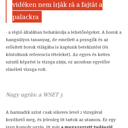
vidéken nem írják rá a fajtát a
palackra
- a régió általában behatárolja a lehetőségeket. A borok a
hangsúlyos tananyag, de emellett a pezsgők és az
erősített borok világába is kaptunk betekintést (és
kóstoltunk referencia tételeket). Az egyes és kettes
szintű képzést is vizsga zárja, ez azonban egyelőre
elméleti vizsga volt.
Nagy ugrás: a WSET 3
A harmadik szint csak sikeres level 2 vizsgával
kezdhető meg, és jelenleg itt tartok az utamon. Ez egy
igen komoly ugrás, itt már
a megszerzett tudásról