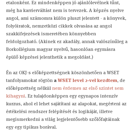
etalonként. Ez mindenképpen jó ajánlólevélnek tűnt,
még ha karrierváltást nem is tervezek. A képzés nyelve
angol, ami számomra külön pluszt jelentett - a könyvek,
folyóiratok, nemzetközi cikkek olvasása az angol
szakkifejezések ismeretében könnyebben
feldolgozható. (Akinek ez akadály, annak valószínűleg a
Borkollégium magyar nyelvű, hasonlóan egymásra
épülő képzései jelenthetik a megoldást.)
Én az OKJ-s előképzettségnek köszönhetően a WSET
tanfolyamokat rögtön
a
WSET level 2-vel kezdtem
, de
előképzettség nélkül
nem érdemes az első szintet sem
kihagyni
. Ez tulajdonképpen egy egynapos intenzív
kurzus, ahol el lehet sajátítani az alapokat, megérteni az
értékelési rendszer felépítését és logikáját, illetve
megismerkedni a világ legjelentősebb szőlőfajtáinak
egy egy tipikus borával.