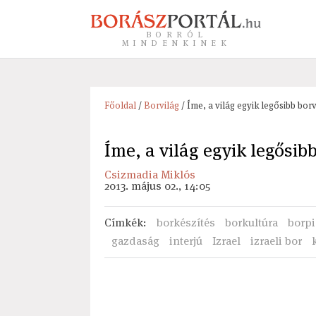
BORRÓL
MINDENKINEK
Főoldal
/
Borvilág
/ Íme, a világ egyik legősibb borv
Íme, a világ egyik legősib
Csizmadia Miklós
2013. május 02., 14:05
Címkék
:
borkészítés
borkultúra
borpi
gazdaság
interjú
Izrael
izraeli bor