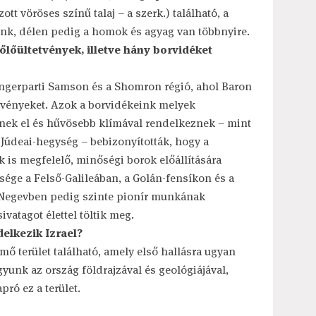
t vöröses színű talaj – a szerk.) található, a
nk, délen pedig a homok és agyag van többnyire.
őlőültetvények, illetve hány borvidéket
ngerparti Samson és a Shomron régió, ahol Baron
tvényeket. Azok a borvidékeink melyek
nek el és hűvösebb klímával rendelkeznek – mint
a Júdeai-hegység – bebizonyították, hogy a
s megfelelő, minőségi borok előállítására
bsége a Felső-Galileában, a Golán-fensíkon és a
 A Negevben pedig szinte pionír munkának
ivatagot élettel töltik meg.
elkezik Izrael?
ő terület található, amely első hallásra ugyan
yunk az ország földrajzával és geológiájával,
ró ez a terület.