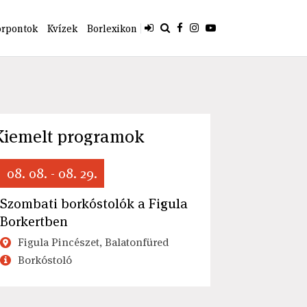
orpontok
Kvízek
Borlexikon
Kiemelt programok
08. 08. - 08. 29.
Szombati borkóstolók a Figula
Borkertben
Figula Pincészet, Balatonfüred
Borkóstoló