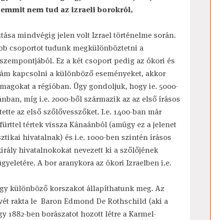
emmit nem tud az izraeli borokról,
tása mindvégig jelen volt Izrael történelme során.
obb csoportot tudunk megkülönböztetni a
szempontjából. Ez a két csoport pedig az ókori és
nám kapcsolni a különböző eseményeket, akkor
ő magokat a régióban. Úgy gondoljuk, hogy ie. 5000-
ánban, míg i.e. 2000-ből származik az az első írásos
ette az első szőlővesszőket. I.e. 1400-ban már
rttel tértek vissza Kánaánból (amúgy ez a jelenet
ztikai hivatalnak) és i.e. 1000-ben szintén írásos
irály hivatalnokokat nevezett ki a szőlőjének
gyeletére. A bor aranykora az ókori Izraelben i.e.
égy különböző korszakot állapíthatunk meg. Az
vét rakta le Baron Edmond De Rothschild (aki a
gy 1882-ben borászatot hozott létre a Karmel-