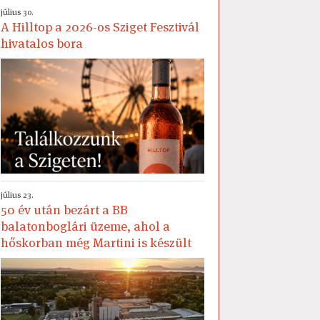
július 30.
A Hilltop a 2026-os Sziget Fesztivál
hivatalos bora
július 23.
50 év után bezárt a BB
balatonboglári üzeme, ahol a
hőskorban még Martini is készült