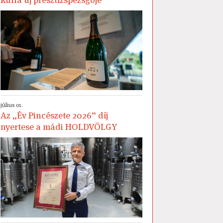
július 01.
Az „Év Pincészete 2026” díj
nyertese a mádi HOLDVÖLGY