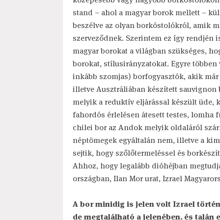
stand – ahol a magyar borok mellett – kül
beszélve az olyan borkóstolókról, amik má
szerveződnek. Szerintem ez így rendjén is
magyar borokat a világban szükséges, hogy
borokat, stílusirányzatokat. Egyre többen
inkább szomjas) borfogyasztók, akik már 
illetve Ausztráliában készített sauvigno
melyik a reduktív eljárással készült üde
fahordós érlelésen átesett testes, lomha f
chilei bor az Andok melyik oldaláról szá
néptömegek egyáltalán nem, illetve a ki
sejtik, hogy szőlőtermeléssel és borkészí
Ahhoz, hogy legalább dióhéjban megtudjam
országban, Ilan Mor urat, Izrael Magyaro
A bor minidig is jelen volt Izrael tör
de megtalálható a jelenében, és talán e