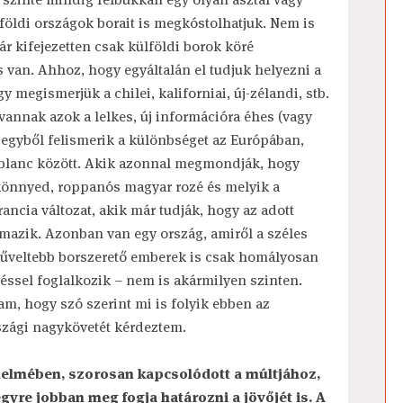
földi országok borait is megkóstolhatjuk. Nem is
r kifejezetten csak külföldi borok köré
 van. Ahhoz, hogy egyáltalán el tudjuk helyezni a
 megismerjük a chilei, kaliforniai, új-zélandi, stb.
 vannak azok a lelkes, új információra éhes (vagy
egyből felismerik a különbséget az Európában,
n blanc között. Akik azonnal megmondják, hogy
, könnyed, roppanós magyar rozé és melyik a
rancia változat, akik már tudják, hogy az adott
rmazik. Azonban van egy ország, amiről a széles
műveltebb borszerető emberek is csak homályosan
téssel foglalkozik – nem is akármilyen szinten.
, hogy szó szerint mi is folyik ebben az
rszági nagykövetét kérdeztem.
ténelmében, szorosan kapcsolódott a múltjához,
gyre jobban meg fogja határozni a jövőjét is. A