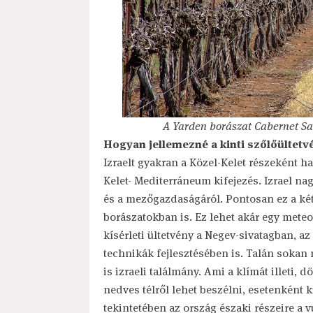
A Yarden borászat Cabernet Sa
Hogyan jellemezné a kinti szőlőültetvén
Izraelt gyakran a Közel-Kelet részeként 
Kelet- Mediterráneum kifejezés. Izrael n
és a mezőgazdaságáról. Pontosan ez a két 
borászatokban is. Ez lehet akár egy mete
kísérleti ültetvény a Negev-sivatagban, az
technikák fejlesztésében is. Talán sokan
is izraeli találmány. Ami a klímát illeti, 
nedves télről lehet beszélni, esetenként 
tekintetében az ország északi részeire a vu