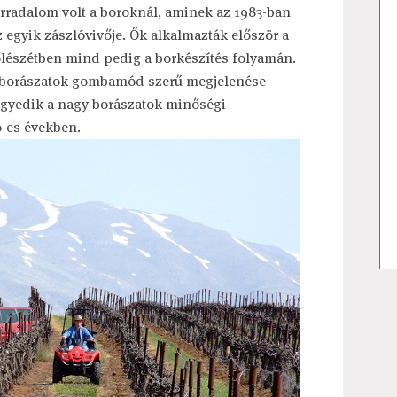
radalom volt a boroknál, aminek az 1983-ban
 egyik zászlóvivője. Ők alkalmazták először a
lészétben mind pedig a borkészítés folyamán.
i borászatok gombamód szerű megjelenése
egyedik a nagy borászatok minőségi
0-es években.