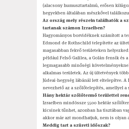
(alacsony humusztartalmú, erősen kilúgozot
hegyekben általában mészkővel találkozu
Az ország mely részein találhatók a sz
tartanak számon Izraelben?
Hagyományos borvidéknek számított a te
Edmond de Rothschild telepítette az ülte
magasabban fekvő területeken helyezked
például Felső-Galilea, a Golán-fensík és 
legmagasabb minőségi követelményeknek i
alkalmas területek. Az új ültetvények töb
Júdeai-hegység lábánál lett eltelepítve.
nevezhető az a szőlőtelepítés, amellyel a s
Hány hektár szőlőtermő területtel rend
Izraelben mindössze 5500 hektár szőlőterm
kicsinek tűnhet, azonban ha tisztában vag
akkor már azt mondhatjuk, nem is olyan ap
Meddig tart a szüreti időszak?