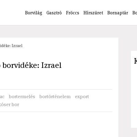
Borvilág
Gasztró
Fröccs
Hírszüret
Bornaptár
B
idéke: Izrael
b borvidéke: Izrael
ac
bortermelés
bortörténelem
export
kóser bor