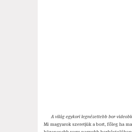
A világ egykori legnézettebb bor-videob
Mi magyarok szeretjük a bort, főleg ha m
közepesebb vagy nagyobb borkóstolókon s