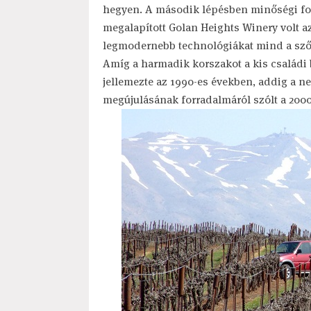
hegyen. A második lépésben minőségi for
megalapított Golan Heights Winery volt az
legmodernebb technológiákat mind a sző
Amíg a harmadik korszakot a kis család
jellemezte az 1990-es években, addig a n
megújulásának forradalmáról szólt a 200