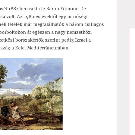
övét 1882-ben rakta le Baron Edmond De
osa volt. Az 1980-es évektől egy minőségi
raeli tételek már megtalálhatók a három csillagos
 borboltokon át egészen a nagy nemzetközi
tközi borszakértők szerint pedig Izrael a
szág a Kelet-Mediterráneumban.