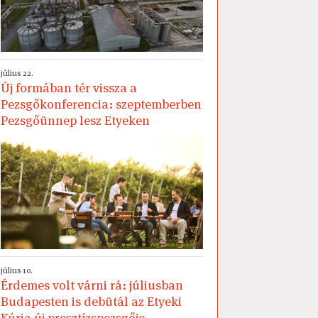
július 22.
Új formában tér vissza a
Pezsgőkonferencia: szeptemberben
Pezsgőünnep lesz Etyeken
július 10.
Érdemes volt várni rá: júliusban
Budapesten is debütál az Etyeki
Kúria új presztízspezsgője