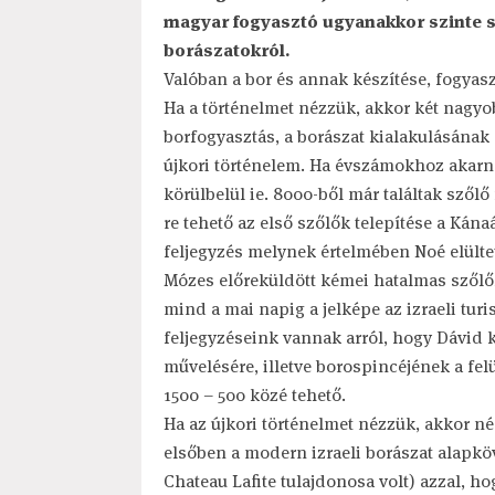
magyar fogyasztó ugyanakkor szinte s
borászatokról.
Valóban a bor és annak készítése, fogyasz
Ha a történelmet nézzük, akkor két nagy
borfogyasztás, a borászat kialakulásának 
újkori történelem. Ha évszámokhoz akar
körülbelül ie. 8000-ből már találtak szől
re tehető az első szőlők telepítése a Kána
feljegyzés melynek értelmében Noé elültet
Mózes előreküldött kémei hatalmas szőlőfü
mind a mai napig a jelképe az izraeli turis
feljegyzéseink vannak arról, hogy Dávid k
művelésére, illetve borospincéjének a felü
1500 – 500 közé tehető.
Ha az újkori történelmet nézzük, akkor n
elsőben a modern izraeli borászat alapkö
Chateau Lafite tulajdonosa volt) azzal, ho