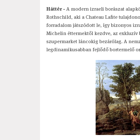
Háttér -
A modern izraeli borászat alapk
Rothschild, aki a Chateau Lafite tulajdon
forradalom játszódott le, így bizonyos iz
Michelin éttermektől kezdve, az exkluzív
szupermarket láncokig bezárólag. A nemze
legdinamikusabban fejlődő bortermelő or