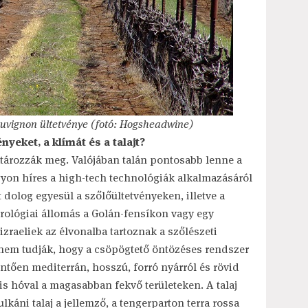
uvignon ültetvénye (fotó: Hogsheadwine)
yeket, a klímát és a talajt?
határozzák meg. Valójában talán pontosabb lenne a
agyon híres a high-tech technológiák alkalmazásáról
dolog egyesül a szőlőültetvényeken, illetve a
orológiai állomás a Golán-fensíkon vagy egy
 izraeliek az élvonalba tartoznak a szőlészeti
 nem tudják, hogy a csöpögtető öntözéses rendszer
döntően mediterrán, hosszú, forró nyárról és rövid
kis hóval a magasabban fekvő területeken. A talaj
lkáni talaj a jellemző, a tengerparton terra rossa