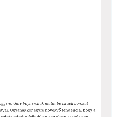
loggere, Gary Vaynerchuk mutat be izraeli borokat
agyar. Ugyanakkor egyre növekvő tendencia, hogy a
zinte mindig felbukkan egy olyan asztal vagy