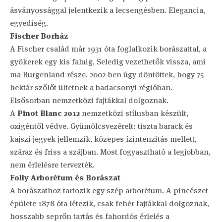
ásványossággal jelentkezik a lecsengésben. Elegancia,
egyediség.
Fischer Borház
A Fischer család már 1931 óta foglalkozik borászattal, a
gyökerek egy kis faluig, Seledig vezethetők vissza, ami
ma Burgenland része. 2002-ben úgy döntöttek, hogy 75
hektár szőlőt ültetnek a badacsonyi régióban.
Elsősorban nemzetközi fajtákkal dolgoznak.
A
Pinot Blanc 2012
nemzetközi stílusban készült,
oxigéntől védve. Gyümölcsvezérelt: tiszta barack és
kajszi jegyek jellemzik, közepes ízintenzitás mellett,
száraz és friss a szájban. Most fogyasztható a legjobban,
nem érlelésre tervezték.
Folly Arborétum és Borászat
A borászathoz tartozik egy szép arborétum. A pincészet
épülete 1878 óta létezik, csak fehér fajtákkal dolgoznak,
hosszabb seprőn tartás és fahordós érlelés a