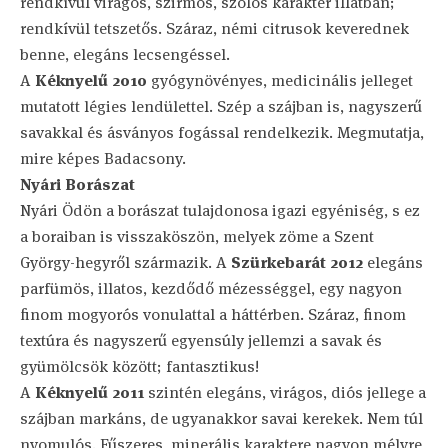
rendkívül virágos, szirmos, szőlős karakter illatban;
rendkívül tetszetős. Száraz, némi citrusok keverednek
benne, elegáns lecsengéssel.
A
Kéknyelű 2010
gyógynövényes, medicinális jelleget
mutatott légies lendülettel. Szép a szájban is, nagyszerű
savakkal és ásványos fogással rendelkezik. Megmutatja,
mire képes Badacsony.
Nyári Borászat
Nyári Ödön a borászat tulajdonosa igazi egyéniség, s ez
a boraiban is visszaköszön, melyek zöme a Szent
György-hegyről származik. A
Szürkebarát 2012
elegáns
parfümös, illatos, kezdődő mézességgel, egy nagyon
finom mogyorós vonulattal a háttérben. Száraz, finom
textúra és nagyszerű egyensúly jellemzi a savak és
gyümölcsök között; fantasztikus!
A
Kéknyelű 2011
szintén elegáns, virágos, diós jellege a
szájban markáns, de ugyanakkor savai kerekek. Nem túl
nyomulós. Fűszeres, minerális karaktere nagyon mélyre