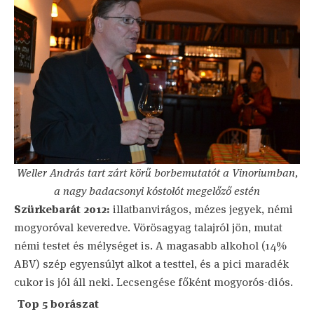
Weller András tart zárt körű borbemutatót a Vinoriumban,
a nagy badacsonyi kóstolót megelőző estén
Szürkebarát 2012:
illatbanvirágos, mézes jegyek, némi
mogyoróval keveredve. Vörösagyag talajról jön, mutat
némi testet és mélységet is. A magasabb alkohol (14%
ABV) szép egyensúlyt alkot a testtel, és a pici maradék
cukor is jól áll neki. Lecsengése főként mogyorós-diós.
Top 5 borászat