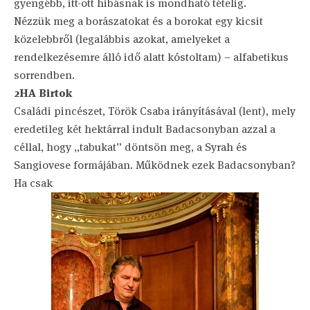
gyengébb, itt-ott hibásnak is mondható tételig.
Nézzük meg a borászatokat és a borokat egy kicsit
közelebbről (legalábbis azokat, amelyeket a
rendelkezésemre álló idő alatt kóstoltam) – alfabetikus
sorrendben.
2HA Birtok
Családi pincészet, Török Csaba irányításával (lent), mely
eredetileg két hektárral indult Badacsonyban azzal a
céllal, hogy „tabukat” döntsön meg, a Syrah és
Sangiovese formájában. Működnek ezek Badacsonyban?
Ha csak