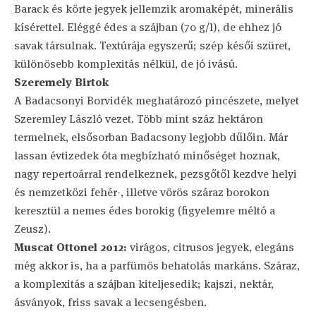
Barack és körte jegyek jellemzik aromaképét, minerális
kísérettel. Eléggé édes a szájban (70 g/l), de ehhez jó
savak társulnak. Textúrája egyszerű; szép késői szüret,
különösebb komplexitás nélkül, de jó ivású.
Szeremely Birtok
A Badacsonyi Borvidék meghatározó pincészete, melyet
Szeremley László vezet. Több mint száz hektáron
termelnek, elsősorban Badacsony legjobb dűlőin. Már
lassan évtizedek óta megbízható minőséget hoznak,
nagy repertoárral rendelkeznek, pezsgőtől kezdve helyi
és nemzetközi fehér-, illetve vörös száraz borokon
keresztül a nemes édes borokig (figyelemre méltó a
Zeusz).
Muscat Ottonel 2012:
virágos, citrusos jegyek, elegáns
még akkor is, ha a parfümös behatolás markáns. Száraz,
a komplexitás a szájban kiteljesedik; kajszi, nektár,
ásványok, friss savak a lecsengésben.