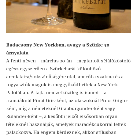
Badacsony New Yorkban, avagy a Szürke 30
árnyalata
A fenti néven – március 20-án – megtartott sétálókóstoló
egész egyszerűen a Szürkebarát különböző
arculataira/sokszínűségére utal, amiről a szakma és a
fogyasztók maguk is meggyőződhettek a New York
Palotában. A fajta nemzetközileg is ismert – a
franciáknál Pinot Gris-ként, az olaszoknál Pinot Grigio-
ként, míg a németeknél Grauburgunder-ként vagy
Ruländer-ként –, a későbbi jelzőt elsősorban olyan
tételeknél használják, amelyek maradékcukorral lettek
palackozva. Ha engem kérdeznek, akkor stílusban