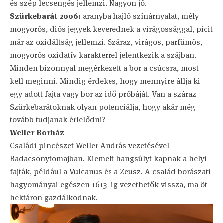
és szép lecsengés jellemzi. Nagyon jó.
Szürkebarát 2006:
aranyba hajló színárnyalat, mély
mogyorós, diós jegyek keverednek a virágossággal, picit
már az oxidáltság jellemzi. Száraz, virágos, parfümös,
mogyorós oxidatív karakterrel jelentkezik a szájban.
Minden bizonnyal megérkezett a bor a csúcsra, most
kell meginni. Mindig érdekes, hogy mennyire állja ki
egy adott fajta vagy bor az idő próbáját. Van a száraz
Szürkebarátoknak olyan potenciálja, hogy akár még
tovább tudjanak érlelődni?
Weller Borház
Családi pincészet Weller András vezetésével
Badacsonytomajban. Kiemelt hangsúlyt kapnak a helyi
fajták, például a Vulcanus és a Zeusz. A család borászati
hagyományai egészen 1613–ig vezethetők vissza, ma öt
hektáron gazdálkodnak.