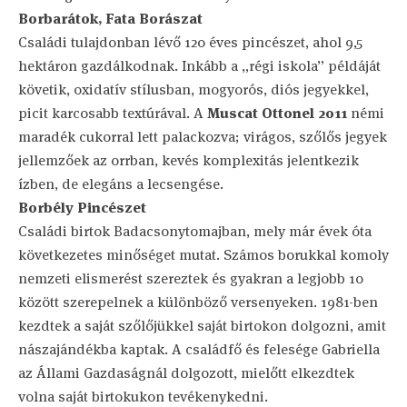
Borbarátok, Fata Borászat
Családi tulajdonban lévő 120 éves pincészet, ahol 9,5
hektáron gazdálkodnak. Inkább a „régi iskola” példáját
követik, oxidatív stílusban, mogyorós, diós jegyekkel,
picit karcosabb textúrával. A
Muscat Ottonel 2011
némi
maradék cukorral lett palackozva; virágos, szőlős jegyek
jellemzőek az orrban, kevés komplexitás jelentkezik
ízben, de elegáns a lecsengése.
Borbély Pincészet
Családi birtok Badacsonytomajban, mely már évek óta
következetes minőséget mutat. Számos borukkal komoly
nemzeti elismerést szereztek és gyakran a legjobb 10
között szerepelnek a különböző versenyeken. 1981-ben
kezdtek a saját szőlőjükkel saját birtokon dolgozni, amit
nászajándékba kaptak. A családfő és felesége Gabriella
az Állami Gazdaságnál dolgozott, mielőtt elkezdtek
volna saját birtokukon tevékenykedni.