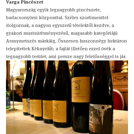
Varga Pincészet
Magyarország egyik legnagyobb pincészete,
badacsonyörsi központtal. Széles szortimenttel
dolgoznak, a nagyon egyszerű tételektől kezdve, a
gyakori mustsüritményezésű, magasabb kategóriájú
Aranymetszés márkáig. Összesen huszonnégy hektáron
telepítettek Kéknyelűt; a fajtát illetően ezzel övék a
legnagyobb terület, ami persze nagy felelősséggel is jár.