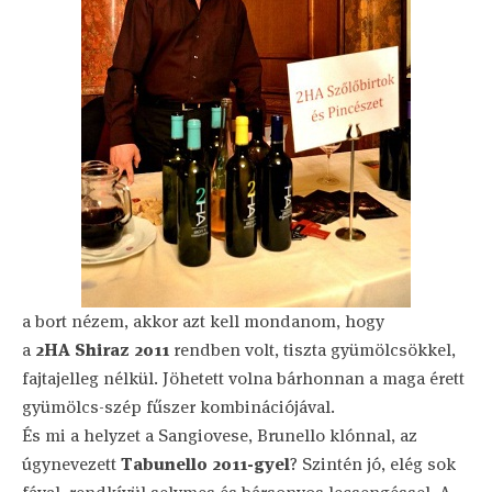
a bort nézem, akkor azt kell mondanom, hogy
a
2HA
Shiraz 2011
rendben volt, tiszta gyümölcsökkel,
fajtajelleg nélkül. Jöhetett volna bárhonnan a maga érett
gyümölcs-szép fűszer kombinációjával.
És mi a helyzet a Sangiovese, Brunello klónnal, az
úgynevezett
Tabunello 2011-gyel
? Szintén jó, elég sok