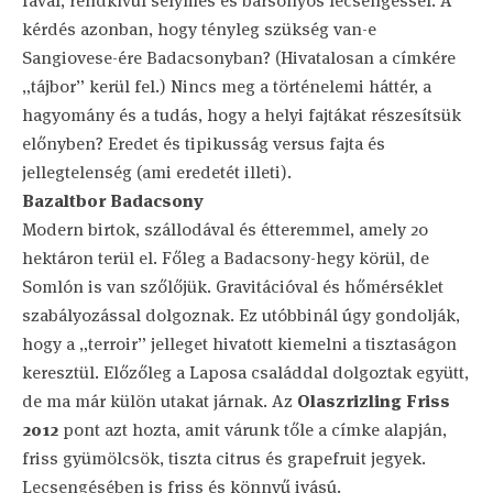
fával, rendkívül selymes és bársonyos lecsengéssel. A
kérdés azonban, hogy tényleg szükség van-e
Sangiovese-ére Badacsonyban? (Hivatalosan a címkére
„tájbor” kerül fel.) Nincs meg a történelemi háttér, a
hagyomány és a tudás, hogy a helyi fajtákat részesítsük
előnyben? Eredet és tipikusság versus fajta és
jellegtelenség (ami eredetét illeti).
Bazaltbor Badacsony
Modern birtok, szállodával és étteremmel, amely 20
hektáron terül el. Főleg a Badacsony-hegy körül, de
Somlón is van szőlőjük. Gravitációval és hőmérséklet
szabályozással dolgoznak. Ez utóbbinál úgy gondolják,
hogy a „terroir” jelleget hivatott kiemelni a tisztaságon
keresztül. Előzőleg a Laposa családdal dolgoztak együtt,
de ma már külön utakat járnak. Az
Olaszrizling Friss
2012
pont azt hozta, amit várunk tőle a címke alapján,
friss gyümölcsök, tiszta citrus és grapefruit jegyek.
Lecsengésében is friss és könnyű ivású.