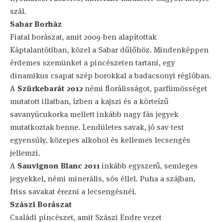
szál.
Sabar Borház
Fiatal borászat, amit 2009-ben alapítottak
Káptalantótiban, közel a Sabar dűlőhöz. Mindenképpen
érdemes szemünket a pincészeten tartani, egy
dinamikus csapat szép borokkal a badacsonyi régióban.
A
Szürkebarát 2012
némi florálisságot, parfümösséget
mutatott illatban, ízben a kajszi és a körteízű
savanyúcukorka mellett inkább nagy fás jegyek
mutatkoztak benne. Lendületes savak, jó sav-test
egyensúly, közepes alkohol és kellemes lecsengés
jellemzi.
A
Sauvignon Blanc 2011
inkább egyszerű, semleges
jegyekkel, némi minerális, sós éllel. Puha a szájban,
friss savakat érezni a lecsengésnél.
Szászi Borászat
Családi pincészet, amit Szászi Endre vezet