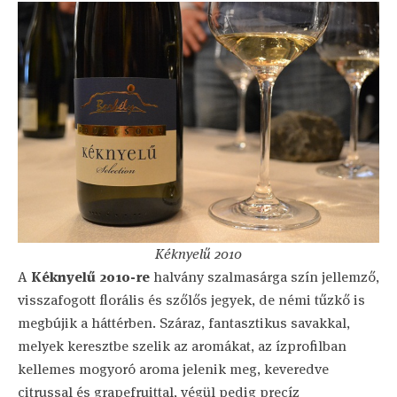
Kéknyelű 2010
A
Kéknyelű 2010-re
halvány szalmasárga szín jellemző,
visszafogott florális és szőlős jegyek, de némi tűzkő is
megbújik a háttérben. Száraz, fantasztikus savakkal,
melyek keresztbe szelik az aromákat, az ízprofilban
kellemes mogyoró aroma jelenik meg, keveredve
citrussal és grapefruittal, végül pedig precíz