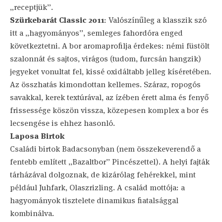
„receptjük”.
Szürkebarát Classic 2011
: Valószínűleg a klasszik szó
itt a „hagyományos”, semleges fahordóra enged
következtetni. A bor aromaprofilja érdekes: némi füstölt
szalonnát és sajtos, virágos (tudom, furcsán hangzik)
jegyeket vonultat fel, kissé oxidáltabb jelleg kíséretében.
Az összhatás kimondottan kellemes. Száraz, ropogós
savakkal, kerek textúrával, az ízében érett alma és fenyő
frissessége köszön vissza, közepesen komplex a bor és
lecsengése is ehhez hasonló.
Laposa Birtok
Családi birtok Badacsonyban (nem összekeverendő a
fentebb említett „Bazaltbor” Pincészettel). A helyi fajták
tárházával dolgoznak, de kizárólag fehérekkel, mint
például Juhfark, Olaszrizling. A család mottója: a
hagyományok tisztelete dinamikus fiatalsággal
kombinálva.