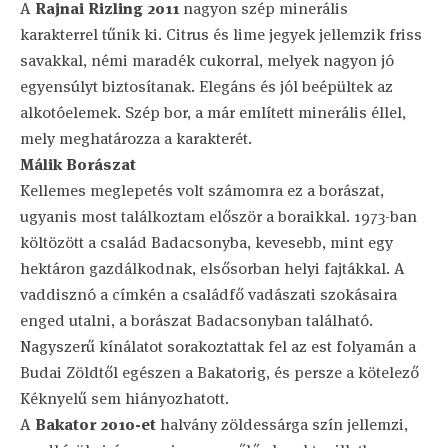
A
Rajnai Rizling 2011
nagyon szép minerális
karakterrel tűnik ki. Citrus és lime jegyek jellemzik friss
savakkal, némi maradék cukorral, melyek nagyon jó
egyensúlyt biztosítanak. Elegáns és jól beépültek az
alkotóelemek. Szép bor, a már említett minerális éllel,
mely meghatározza a karakterét.
Málik Borászat
Kellemes meglepetés volt számomra ez a borászat,
ugyanis most találkoztam először a boraikkal. 1973-ban
költözött a család Badacsonyba, kevesebb, mint egy
hektáron gazdálkodnak, elsősorban helyi fajtákkal. A
vaddisznó a címkén a családfő vadászati szokásaira
enged utalni, a borászat Badacsonyban található.
Nagyszerű kínálatot sorakoztattak fel az est folyamán a
Budai Zöldtől egészen a Bakatorig, és persze a kötelező
Kéknyelű sem hiányozhatott.
A
Bakator 2010-et
halvány zöldessárga szín jellemzi,