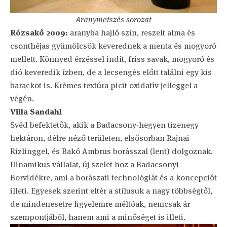
Aranymetszés sorozat
Rózsakő 2009:
aranyba hajló szín, reszelt alma és
csonthéjas gyümölcsök keverednek a menta és mogyoró
mellett. Könnyed érzéssel indít, friss savak, mogyoró és
dió keveredik ízben, de a lecsengés előtt találni egy kis
barackot is. Krémes textúra picit oxidatív jelleggel a
végén.
Villa Sandahl
Svéd befektetők, akik a Badacsony-hegyen tizenegy
hektáron, délre néző területen, elsősorban Rajnai
Rizlinggel, és Bakó Ambrus borásszal (lent) dolgoznak.
Dinamikus vállalat, új szelet hoz a Badacsonyi
Borvidékre, ami a borászati technológiát és a koncepciót
illeti. Egyesek szerint eltér a stílusuk a nagy többségtől,
de mindenesetre figyelemre méltóak, nemcsak ár
szempontjából, hanem ami a minőséget is illeti.