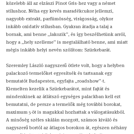
közelebb áll az elzászi Pinot Gris-hez vagy a német
stílushoz. Néha egy kevés maradékcukor jellemzi,
nagyobb extrakt, parfümösség, virágosság, olykor
inkább oxidatív stílusban. Gyakran átadja a talaj a
bornak, ami benne „lakozik”, és így beszélhetünk arról,
hogy a „hely szelleme” is megtalálható benne, ami miatt
mégis inkább helyi nevén szólítom: Szürkebarát.
Szeremley László nagyszerű ötlete volt, hogy a helyben
palackozó termelőket egyesítsék és tartsanak egy
bemutatót Budapesten, egyfajta „roadshow”-t.
Kiemelten kezelik a Szürkebarátot, mint fajtát és
mindenkinek az átlátszó egységes palackban kell ezt
bemutatni, de persze a termelők még további borokat,
maximum 5-öt is magukkal hozhattak a válogatásukból.
A minőség széles skálán mozgott, számos kiváló és
nagyszerű bortól az átlagos borokon át, egészen néhány