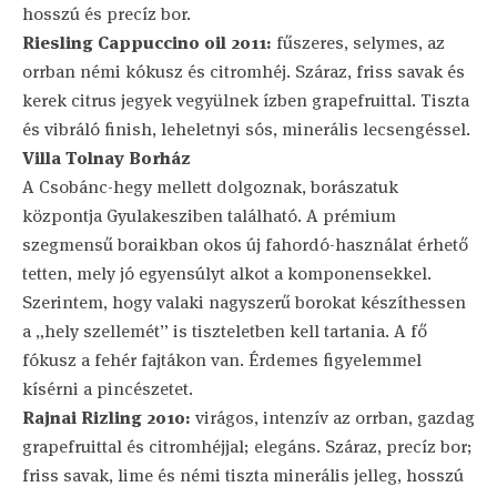
hosszú és precíz bor.
Riesling Cappuccino oil 2011:
fűszeres, selymes, az
orrban némi kókusz és citromhéj. Száraz, friss savak és
kerek citrus jegyek vegyülnek ízben grapefruittal. Tiszta
és vibráló finish, leheletnyi sós, minerális lecsengéssel.
Villa Tolnay Borház
A Csobánc-hegy mellett dolgoznak, borászatuk
központja Gyulakesziben található. A prémium
szegmensű boraikban okos új fahordó-használat érhető
tetten, mely jó egyensúlyt alkot a komponensekkel.
Szerintem, hogy valaki nagyszerű borokat készíthessen
a „hely szellemét” is tiszteletben kell tartania. A fő
fókusz a fehér fajtákon van. Érdemes figyelemmel
kísérni a pincészetet.
Rajnai Rizling 2010:
virágos, intenzív az orrban, gazdag
grapefruittal és citromhéjjal; elegáns. Száraz, precíz bor;
friss savak, lime és némi tiszta minerális jelleg, hosszú