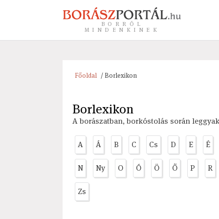
BORRÓL
MINDENKINEK
Főoldal
/ Borlexikon
Borlexikon
A borászatban, borkóstolás során leggya
A
Á
B
C
Cs
D
E
É
N
Ny
O
Ó
Ö
Ő
P
R
Zs