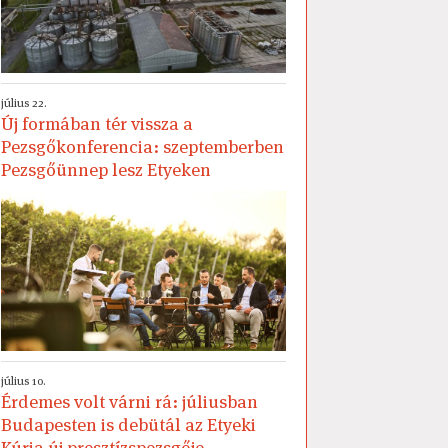
július 22.
Új formában tér vissza a
Pezsgőkonferencia: szeptemberben
Pezsgőünnep lesz Etyeken
július 10.
Érdemes volt várni rá: júliusban
Budapesten is debütál az Etyeki
Kúria új presztízspezsgője