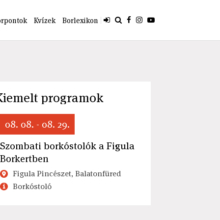
orpontok
Kvízek
Borlexikon
Kiemelt programok
08. 08. - 08. 29.
Szombati borkóstolók a Figula
Borkertben
Figula Pincészet, Balatonfüred
Borkóstoló