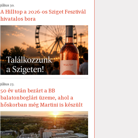
július 30.
A Hilltop a 2026-os Sziget Fesztivál
hivatalos bora
július 23.
50 év után bezárt a BB
balatonboglári üzeme, ahol a
hőskorban még Martini is készült