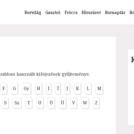
Borvilág
Gasztró
Fröccs
Hírszüret
Bornaptár
B
krabban használt kifejezések gyűjteménye.
F
G
Gy
H
I
Í
J
K
L
M
S
Sz
T
U
Ú
Ü
V
W
Z