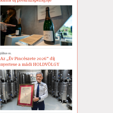
július 01.
Az „Év Pincészete 2026” díj
nyertese a mádi HOLDVÖLGY