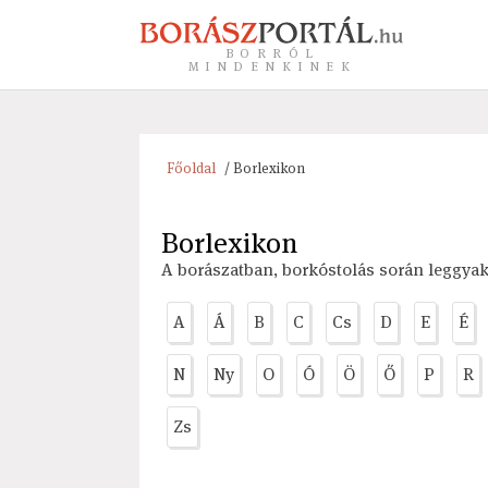
BORRÓL
MINDENKINEK
Főoldal
/ Borlexikon
Borlexikon
A borászatban, borkóstolás során leggya
A
Á
B
C
Cs
D
E
É
N
Ny
O
Ó
Ö
Ő
P
R
Zs