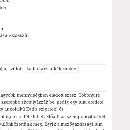
atai:
héj
ín
tású rózsaszín
ajta, szülői a
kadarka
és a
kékfrankos
gnagyobb mennyiségben eladott szesz. Többnyire
 szerepbe skatulyázzák be, pedig egy rum eredete
gy angolajkú Karib-szigetek) és
int igen sokféle lehet
. Előállítás szempontjából két
különböztetünk meg. Egyik a mezőgazdasági rum