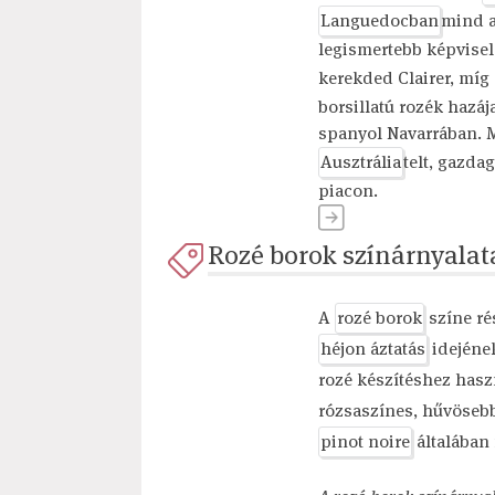
Languedocban
mind a
legismertebb képvisel
kerekded Clairer, míg
borsillatú rozék hazá
spanyol Navarrában. M
Ausztrália
telt, gazda
piacon.
Rozé borok színárnyalat
A
rozé borok
színe ré
héjon áztatás
idejéne
rozé készítéshez hasz
rózsaszínes, hűvösebb
pinot noire
általában