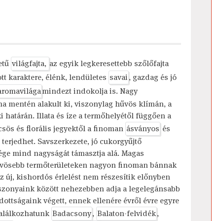
etű
világfajta,
az egyik legkeresettebb szőlőfajta
tt karaktere, élénk, lendületes
savai
, gazdag és jó
aromavilága
mindezt indokolja is. Nagy
na mentén alakult ki, viszonylag hűvös klímán, a
 határán. Illata és íze a termőhelyétől függően a
sös és florális jegyektől a finoman
ásványos
és
terjedhet. Savszerkezete, jó cukorgyűjtő
ége mind nagyságát támasztja alá. Magas
hűvösebb termőterületeken nagyon finoman bánnak
z új, kishordós érlelést nem részesítik előnyben
iszonyaink között nehezebben adja a legelegánsabb
adottságaink végett, ennek ellenére évről évre egyre
találkozhatunk
Badacsony
,
Balaton-felvidék
,