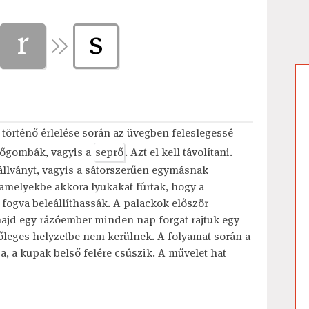
r
s
történő érlelése során az üvegben feleslegessé
ztőgombák, vagyis a
seprő
. Azt el kell távolítani.
zóállványt, vagyis a sátorszerűen egymásnak
 amelyekbe akkora lyukakat fúrtak, hogy a
fogva beleállíthassák. A palackok először
majd egy rázóember minden nap forgat rajtuk egy
gőleges helyzetbe nem kerülnek. A folyamat során a
, a kupak belső felére csúszik. A művelet hat