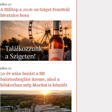
július 30.
A Hilltop a 2026-os Sziget Fesztivál
hivatalos bora
július 23.
50 év után bezárt a BB
balatonboglári üzeme, ahol a
hőskorban még Martini is készült