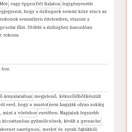
Mór
, vagy éppen
Dél-Balaton
legigényesebb
egjegyezni, hogy a rizlingnek semmi köze sincs az
 rokonok semmilyen értelemben, viszont a
apcsolat fűzi. Utóbbi a rizlinghez hasonlóan
nc rokona.
 bor.
ő árnyalataiban
megjelenő,
kékszőlőből
készült
ból ered, hogy a
mustot
nem hagyják olyan sokáig
n, mint a
vörösbor
esetében. Napjaink legszebb
 kicsattanóan gyümölcsösek, kivált a
grenache
abernet sauvignon
,
merlot
és
syrah
fajtákból.