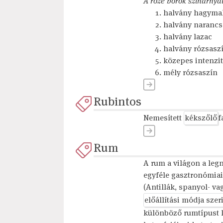
A rozé borok színárnyal
halvány hagyma
halvány narancs
halvány lazac
halvány rózsasz
közepes intenzi
mély rózsaszín
Rubintos
Nemesített
kékszőlő
f
Rum
A rum a világon a le
egyféle gasztronómiai
(Antillák, spanyol- va
előállítási módja szer
különböző rumtípust 