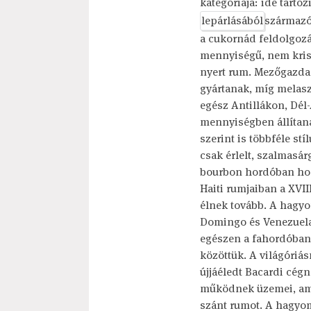
kategóriája: ide tarto
lepárlásából
származó
a cukornád feldolgozá
mennyiségű, nem krist
nyert rum. Mezőgazdas
gyártanak, míg melasz
egész Antillákon, Dél
mennyiségben állítana
szerint is többféle st
csak érlelt, szalmasár
bourbon hordóban hos
Haiti rumjaiban a XVII
élnek tovább. A hagy
Domingo és Venezuela 
egészen a fahordóban 
közöttük. A világóriá
újjáéledt Bacardi cé
működnek üzemei, ame
szánt rumot. A hagyom