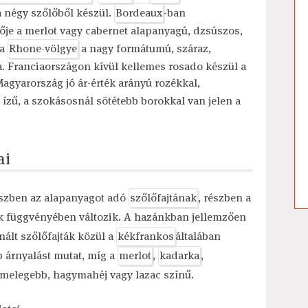
 négy szőlőből készül.
Bordeaux
-ban
ője a merlot vagy cabernet alapanyagú, dzsúszos,
 a
Rhone-völgye
a nagy formátumú, száraz,
ja. Franciaországon kívül kellemes rosado készül a
agyarország jó ár-érték arányú rozékkal,
g ízű, a szokásosnál sötétebb borokkal van jelen a
ai
szben az alapanyagot adó
szőlőfajtának
, részben a
k függvényében változik. A hazánkban jellemzően
nált szőlőfajták közül a
kékfrankos
általában
 árnyalást mutat, míg a
merlot
,
kadarka
,
 melegebb, hagymahéj vagy lazac színű.