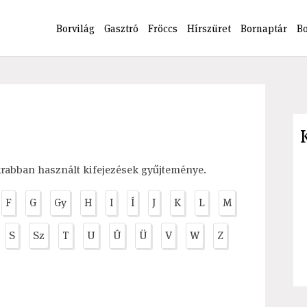
Borvilág
Gasztró
Fröccs
Hírszüret
Bornaptár
B
krabban használt kifejezések gyűjteménye.
F
G
Gy
H
I
Í
J
K
L
M
S
Sz
T
U
Ú
Ü
V
W
Z