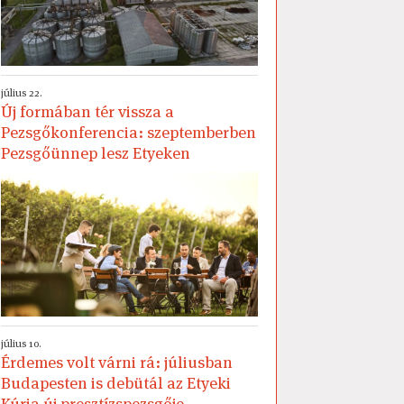
július 22.
Új formában tér vissza a
Pezsgőkonferencia: szeptemberben
Pezsgőünnep lesz Etyeken
július 10.
Érdemes volt várni rá: júliusban
Budapesten is debütál az Etyeki
Kúria új presztízspezsgője