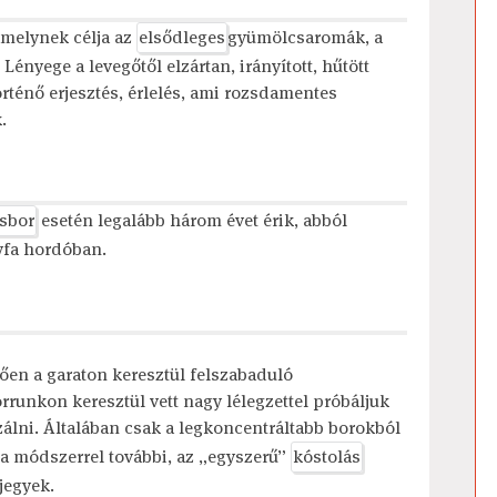
amelynek célja az
elsődleges
gyümölcsaromák, a
Lényege a levegőtől elzártan, irányított, hűtött
rténő erjesztés, érlelés, ami rozsdamentes
.
sbor
esetén legalább három évet érik, abból
gyfa hordóban.
tően a garaton keresztül felszabaduló
orrunkon keresztül vett nagy lélegzettel próbáljuk
álni. Általában csak a legkoncentráltabb borokból
 a módszerrel további, az „egyszerű”
kóstolás
jegyek.