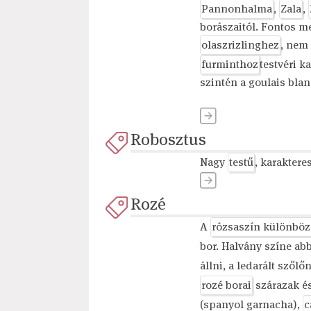
Pannonhalma
,
Zala
,
borászaitól. Fontos m
olaszrizlinghez
, nem
furminthoz
testvéri k
szintén a goulais bla
Robosztus
Nagy
testű
, karakteres
Rozé
A
rózsaszín különböz
bor. Halvány színe ab
állni, a ledarált szőlő
rozé borai
szárazak és
(spanyol garnacha),
c