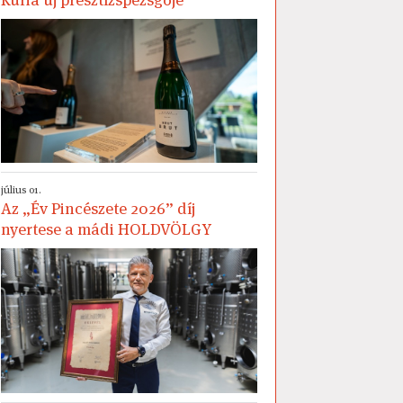
július 01.
Az „Év Pincészete 2026” díj
nyertese a mádi HOLDVÖLGY