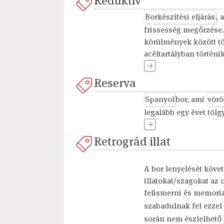
Reduktív
Borkészítési eljárás
, 
frissesség megőrzése. 
körülmények között tö
acéltartályban történik
Reserva
Spanyol
bor, ami
vörö
legalább egy évet töl
Retrográd illat
A bor lenyelését köve
illatokat/szagokat az 
felismerni és memoriz
szabadulnak fel ezzel
során nem észlelhető 