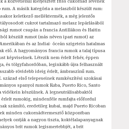
zik a közvetlenül kierjesztett friss cukornád levének
 rum. A másik kategória a melaszból készült rum:
sakor keletkező melléktermék, a még jelentős
ályosodott cukrot tartalmazó melasz lepárlásából
ági rumot csupán a francia Antillákon és Haitin
ból készült rumot (más néven ipari rumot) az
-Amerikában és az Indiai- óceán szigetein hatalmas
k elő. A hagyományos francia rumok a talaj típusa
ílust képviselnek. Létezik nem érlelt fehér, éppen
ga, és tölgyfahordóban, leginkább újra felhasznált
szabb-rövidebb ideig érlelt, ámbraszínű rum.
I. század első telepeseinek rumkészítési szokásai
ományos spanyol rumok Kuba, Puerto Rico, Santo
vidékein készülnek. A legneutrálisabbaktól
érlelt rumokig, mindenféle rumfajta előfordul
snak számító, eredetileg kubai, majd Puerto Ricoban
gnek minden cukornádtermesztő központban
lyek ontják a nagyon tiszta, koktélalapanyagnak
ányos brit rumok legismertebbjét, a brit