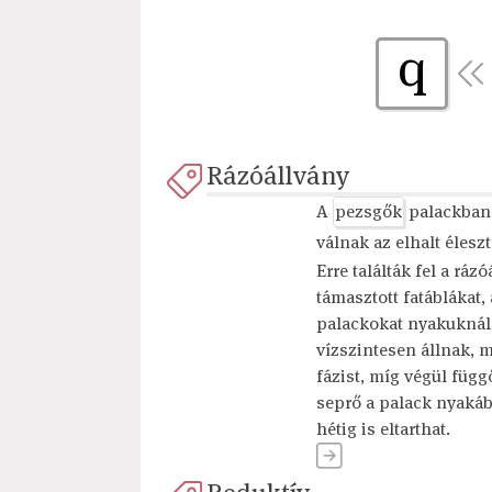
q
Rázóállvány
A
pezsgők
palackban 
válnak az elhalt éles
Erre találták fel a rá
támasztott fatáblákat,
palackokat nyakuknál 
vízszintesen állnak, 
fázist, míg végül füg
seprő a palack nyakába
hétig is eltarthat.