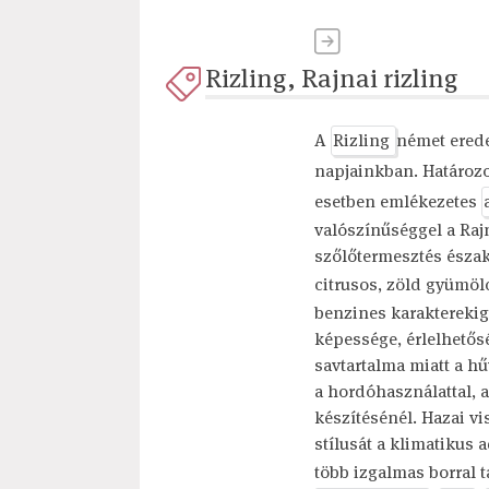
Rizling, Rajnai rizling
A
Rizling
német ered
napjainkban. Határozo
esetben emlékezetes
valószínűséggel a Raj
szőlőtermesztés északi
citrusos, zöld gyümölc
benzines karakterekig 
képessége, érlelhetős
savtartalma miatt a 
a hordóhasználattal, a
készítésénél. Hazai v
stílusát a klimatikus 
több izgalmas borral 