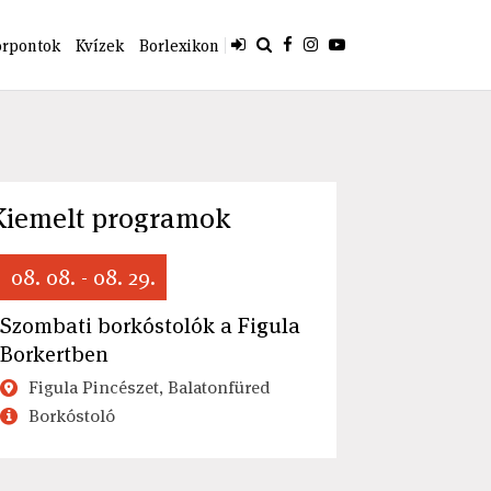
orpontok
Kvízek
Borlexikon
Kiemelt programok
08. 08. - 08. 29.
Szombati borkóstolók a Figula
Borkertben
Figula Pincészet, Balatonfüred
Borkóstoló