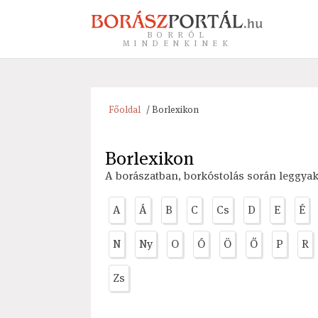
BORRÓL
MINDENKINEK
Főoldal
/ Borlexikon
Borlexikon
A borászatban, borkóstolás során leggya
A
Á
B
C
Cs
D
E
É
N
Ny
O
Ó
Ö
Ő
P
R
Zs