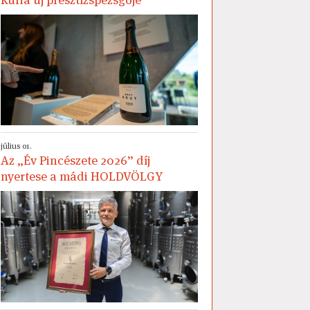
július 01.
Az „Év Pincészete 2026” díj
nyertese a mádi HOLDVÖLGY