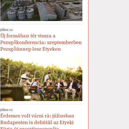
július 22.
Új formában tér vissza a
Pezsgőkonferencia: szeptemberben
Pezsgőünnep lesz Etyeken
július 10.
Érdemes volt várni rá: júliusban
Budapesten is debütál az Etyeki
Kúria új presztízspezsgője