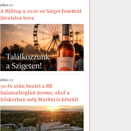
július 30.
A Hilltop a 2026-os Sziget Fesztivál
hivatalos bora
július 23.
50 év után bezárt a BB
balatonboglári üzeme, ahol a
hőskorban még Martini is készült