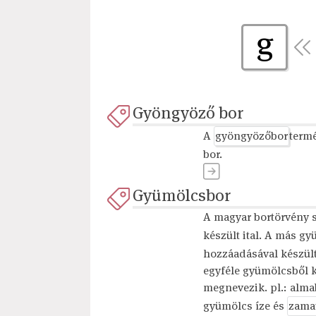
g
Gyöngyöző bor
A
gyöngyözőbor
termé
bor.
Gyümölcsbor
A magyar bortörvény sz
készült ital. A más g
hozzáadásával készül
egyféle gyümölcsből 
megnevezik. pl.: almab
gyümölcs íze és
zama