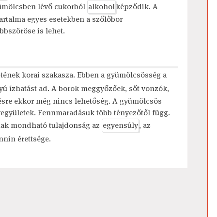
yümölcsben lévő cukorból
alkohol
képződik. A
artalma egyes esetekben a szőlőbor
bbszöröse is lehet.
etének korai szakasza. Ebben a gyümölcsösség a
yú ízhatást ad. A borok meggyőzőek, sőt vonzók,
ésre ekkor még nincs lehetőség. A gyümölcsös
 vegyületek. Fennmaradásuk több tényezőtől függ.
nak mondható tulajdonság az
egyensúly
, az
annin érettsége.