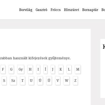
Borvilág
Gasztró
Fröccs
Hírszüret
Bornaptár
B
krabban használt kifejezések gyűjteménye.
F
G
Gy
H
I
Í
J
K
L
M
S
Sz
T
U
Ú
Ü
V
W
Z