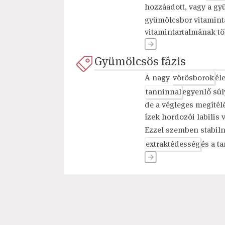
hozzáadott, vagy a g
gyümölcsbor vitamint
vitamintartalmának tö
Gyümölcsös fázis
A nagy
vörösborok
él
tanninnal
egyenlő súl
de a végleges megítél
ízek hordozói labilis
Ezzel szemben stabil
extraktédesség
és a t