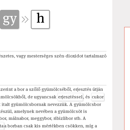
gy
h
szetes, vagy mesterséges szén-dioxidot tartalmazó
erint a bor a szőlő gyümölcséből, erjesztés útján
yümölcsökből, de ugyancsak
erjesztéssel
, és
cukor
t italt gyümölcsbornak nevezzük. A gyümölcsbor
készül, amelynek nevében a gyümölcsöt is
or, málnabor, meggybor, ribizlibor stb. A
ta
a borban csak kis mértékben csökken, míg a