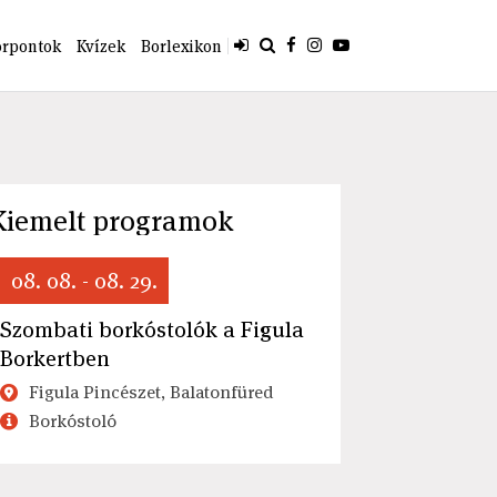
orpontok
Kvízek
Borlexikon
Kiemelt programok
08. 08. - 08. 29.
Szombati borkóstolók a Figula
Borkertben
Figula Pincészet, Balatonfüred
Borkóstoló