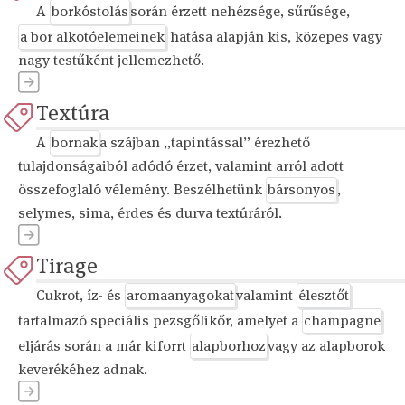
A
borkóstolás
során érzett nehézsége, sűrűsége,
a bor alkotóelemeinek
hatása alapján kis, közepes vagy
nagy testűként jellemezhető.
Textúra
A
bornak
a szájban „tapintással” érezhető
tulajdonságaiból adódó érzet, valamint arról adott
összefoglaló vélemény. Beszélhetünk
bársonyos
,
selymes, sima, érdes és durva textúráról.
Tirage
Cukrot, íz- és
aromaanyagokat
valamint
élesztőt
tartalmazó speciális pezsgőlikőr, amelyet a
champagne
eljárás során a már kiforrt
alapborhoz
vagy az alapborok
keverékéhez adnak.