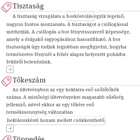
Tisztaság
A tisztaság vizsgálata a
borkóstolás
egyik legelső,
nagyon fontos mozzanata. A tisztaságot a csillogással
mérhetjük. A csillogás a bor fényvisszaverő képessége,
amely a drágakő ragyogásához hasonlítható. A bor
tisztaságát úgy tudjuk legjobban megfigyelni, hogyha
természetes fénynél a fehér alapra helyezett pohárba
felülről belenézünk.
Tőkeszám
Az ültetvényben az egy hektárra eső szőlőtőkék
száma. A minőségi ültetvényekre magasabb sűrűség
jellemző, mivel ekkor az egy tőkére eső
termékmennyiség változatlan
hektáronkénti hozam mellett csökkenthető
.
Töppedés