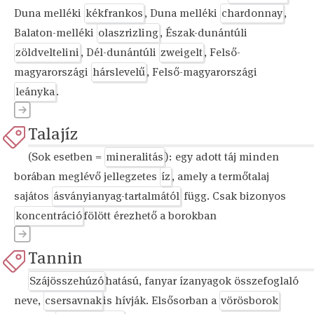
Duna melléki
kékfrankos
, Duna melléki
chardonnay
,
Balaton-melléki
olaszrizling
, Észak-dunántúli
zöldveltelini
, Dél-dunántúli
zweigelt
, Felső-
magyarországi
hárslevelű
, Felső-magyarországi
leányka
.
Talajíz
(Sok esetben =
mineralitás
): egy adott táj minden
borában meglévő jellegzetes
íz
, amely a termőtalaj
sajátos
ásványianyag-tartalmától
függ. Csak bizonyos
koncentráció
fölött érezhető a borokban
Tannin
Szájösszehúzó
hatású, fanyar ízanyagok összefoglaló
neve,
csersavnak
is hívják. Elsősorban a
vörösborok