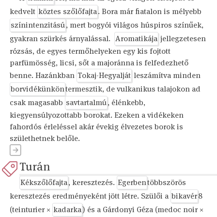
kedvelt
köztes szőlőfajta
. Bora már fiatalon is mélyebb
színintenzitású
, mert bogyói világos húspiros színűek,
gyakran szürkés árnyalással.
Aromatikája
jellegzetesen
rózsás, de egyes termőhelyeken egy kis fojtott
parfümösség, licsi, sőt a majoránna is felfedezhető
benne. Hazánkban
Tokaj-Hegyalját
leszámítva minden
borvidékünkön
termesztik, de vulkanikus talajokon ad
csak magasabb
savtartalmú
, élénkebb,
kiegyensúlyozottabb borokat. Ezeken a vidékeken
fahordós érleléssel akár évekig élvezetes borok is
születhetnek belőle.
Turán
Kékszőlőfajta
, keresztezés.
Egerben
többszörös
keresztezés eredményeként jött létre. Szülői a
bikavér
8
(teinturier ×
kadarka
) és a Gárdonyi Géza (medoc noir ×