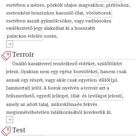
esetében a mézes, pörkölt olajos magvakhoz, pirítóshoz,
esetenként benzinhez hasonló illat,
vörösborok
esetében aszalt gyümölcsökre, vagy vadhúsokra
emlékeztető jegy alakulhat ki a hosszabb
palackos érlelés
során.
Terroir
Önálló karakterrel rendelkező vidéket, szülőföldet
jelent. Gyakran nem egy egész
borvidéket
, hanem csak
annak egy részét, vagy akár csak egyetlen
dűlőt
(pl.
Jammertal) jelöl. A borok nyelvén a terroir azt a
felismerhető, egyedi jelleget,
illat- és ízvilágot jelenti
,
amely az adott talaj,
mikroklíma
és fekvés
megismételhetetlen találkozásából kerekedik ki.
Test