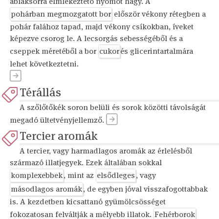
ablaksorra elmlékeztető nyomot hagy. A
pohárban megmozgatott bor
először vékony rétegben a
pohár falához tapad, majd vékony csíkokban, íveket
képezve csorog le. A lecsorgás sebességéből és a
cseppek méretéből a bor
cukor
és glicerintartalmára
lehet következtetni.
Térállás
A szőlőtőkék soron belüli és sorok közötti távolságát
megadó ültetvényjellemző.
Tercier aromák
A tercier, vagy harmadlagos aromák az érlelésből
származó illatjegyek. Ezek általában sokkal
komplexebbek
, mint az
elsődleges
, vagy
másodlagos aromák
, de egyben jóval visszafogottabbak
is. A kezdetben kicsattanó gyümölcsösséget
fokozatosan felváltják a mélyebb illatok.
Fehérborok