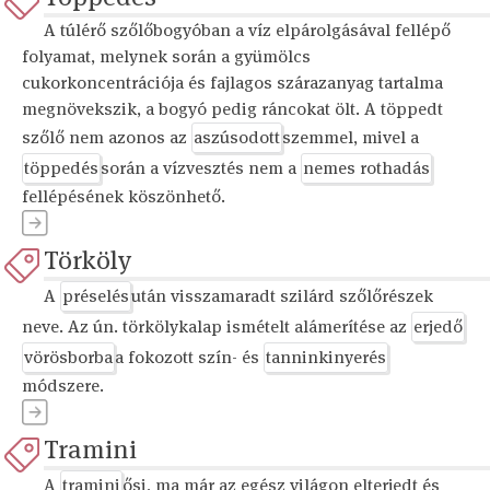
A túlérő szőlőbogyóban a víz elpárolgásával fellépő
folyamat, melynek során a gyümölcs
cukorkoncentrációja és fajlagos szárazanyag tartalma
megnövekszik, a bogyó pedig ráncokat ölt. A töppedt
szőlő nem azonos az
aszúsodott
szemmel, mivel a
töppedés
során a vízvesztés nem a
nemes rothadás
fellépésének köszönhető.
Törköly
A
préselés
után visszamaradt szilárd szőlőrészek
neve. Az ún. törkölykalap ismételt alámerítése az
erjedő
vörösborba
a fokozott szín- és
tanninkinyerés
módszere.
Tramini
A
tramini
ősi, ma már az egész világon elterjedt és