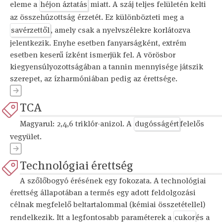
eleme a
héjon áztatás
miatt. A száj teljes felületén kelti
az összehúzottság érzetét. Ez különbözteti meg a
savérzettől
, amely csak a nyelvszélekre korlátozva
jelentkezik. Enyhe esetben fanyarságként, extrém
esetben keserű ízként ismerjük fel. A vörösbor
kiegyensúlyozottságában a tannin mennyisége játszik
szerepet, az ízharmóniában pedig az érettsége.
TCA
Magyarul: 2,4,6 triklór-anizol. A
dugósságért
felelős
vegyület.
Technológiai érettség
A szőlőbogyó érésének egy fokozata. A technológiai
érettség állapotában a termés egy adott feldolgozási
célnak megfelelő beltartalommal (kémiai összetétellel)
rendelkezik. Itt a legfontosabb paraméterek a
cukor
és a