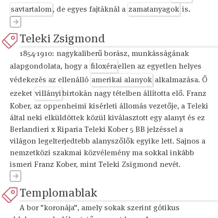
savtartalom
, de egyes fajtáknál a
zamatanyagok
is.
Teleki Zsigmond
1854-1910: nagykaliberű borász, munkásságának
alapgondolata, hogy a
filoxéra
ellen az egyetlen helyes
védekezés az ellenálló
amerikai alanyok
alkalmazása. Ő
ezeket
villányi
birtokán nagy tételben állította elő. Franz
Kober, az oppenheimi kisérleti állomás vezetője, a Teleki
által neki elküldöttek közül kiválasztott egy alanyt és ez
Berlandieri x Riparia Teleki Kober 5 BB jelzéssel a
világon legelterjedtebb alanyszőlők egyike lett. Sajnos a
nemzetközi szakmai közvélemény ma sokkal inkább
ismeri Franz Kober, mint Teleki Zsigmond nevét.
Templomablak
A bor "koronája", amely sokak szerint gótikus