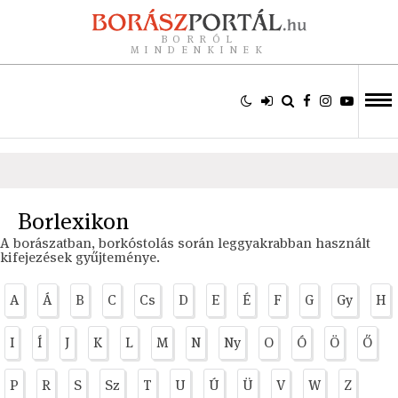
BORRÓL
MINDENKINEK
Borlexikon
A borászatban, borkóstolás során leggyakrabban használt
kifejezések gyűjteménye.
A
Á
B
C
Cs
D
E
É
F
G
Gy
H
I
Í
J
K
L
M
N
Ny
O
Ó
Ö
Ő
P
R
S
Sz
T
U
Ú
Ü
V
W
Z