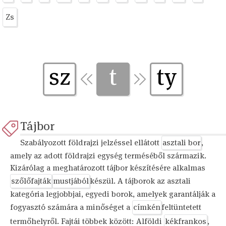
Zs
sz
t
ty
Tájbor
Szabályozott földrajzi jelzéssel ellátott
asztali bor
,
amely az adott földrajzi egység terméséből származik.
Kizárólag a meghatározott tájbor készítésére alkalmas
szőlőfajták
mustjából
készül. A tájborok az asztali
kategória legjobbjai, egyedi borok, amelyek garantálják a
fogyasztó számára a minőséget a
címkén
feltüntetett
termőhelyről. Fajtái többek között: Alföldi
kékfrankos
,