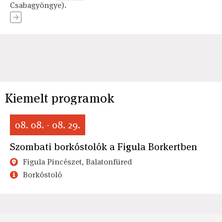
Csabagyöngye).
Kiemelt programok
08. 08. - 08. 29.
Szombati borkóstolók a Figula Borkertben
Figula Pincészet, Balatonfüred
Borkóstoló