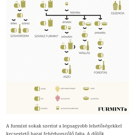
A furmint sokak szerint a legnagyobb lehetőségekkel
kecsegtető hazai fehérborszőlő fajta. A dűlők