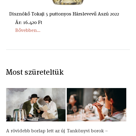
Disznókő Tokaji 5 puttonyos Hárslevevű Aszú 2022
Ár: 16.420 Ft
Bővebben...
Most szüreteltük
A rövidebb borlap lett az új
Tankönyvi borok –