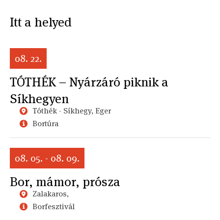
Itt a helyed
08. 22.
TÓTHÉK – Nyárzáró piknik a
Síkhegyen
Tóthék - Síkhegy, Eger
Bortúra
08. 05. - 08. 09.
Bor, mámor, prósza
Zalakaros,
Borfesztivál