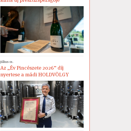
július 01.
Az „Év Pincészete 2026” díj
nyertese a mádi HOLDVÖLGY