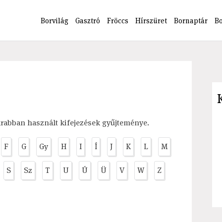
Borvilág
Gasztró
Fröccs
Hírszüret
Bornaptár
B
krabban használt kifejezések gyűjteménye.
F
G
Gy
H
I
Í
J
K
L
M
S
Sz
T
U
Ú
Ü
V
W
Z