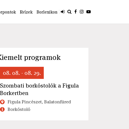
orpontok
Kvízek
Borlexikon
Kiemelt programok
08. 08. - 08. 29.
Szombati borkóstolók a Figula
Borkertben
Figula Pincészet, Balatonfüred
Borkóstoló