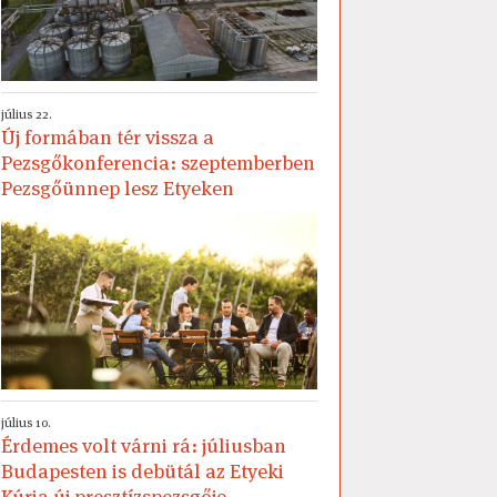
július 22.
Új formában tér vissza a
Pezsgőkonferencia: szeptemberben
Pezsgőünnep lesz Etyeken
július 10.
Érdemes volt várni rá: júliusban
Budapesten is debütál az Etyeki
Kúria új presztízspezsgője