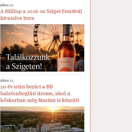
július 30.
A Hilltop a 2026-os Sziget Fesztivál
hivatalos bora
július 23.
50 év után bezárt a BB
balatonboglári üzeme, ahol a
hőskorban még Martini is készült