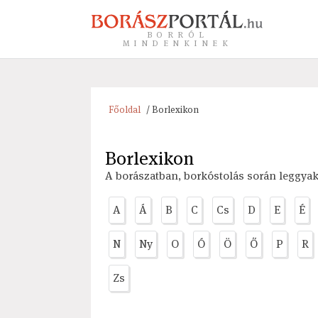
BORRÓL
MINDENKINEK
Főoldal
/ Borlexikon
Borlexikon
A borászatban, borkóstolás során leggya
A
Á
B
C
Cs
D
E
É
N
Ny
O
Ó
Ö
Ő
P
R
Zs