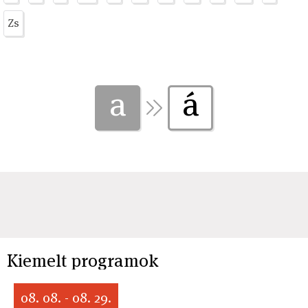
Zs
a
á
Kiemelt programok
08. 08. - 08. 29.