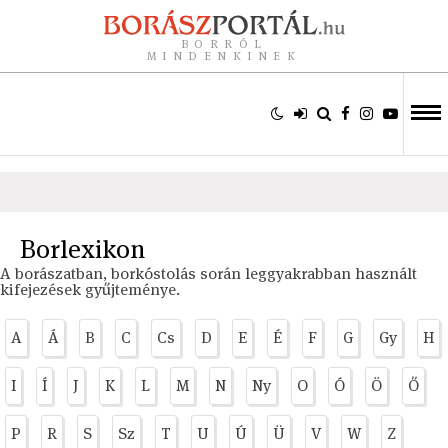
BORRÓL
MINDENKINEK
Borlexikon
A borászatban, borkóstolás során leggyakrabban használt
kifejezések gyűjteménye.
A
Á
B
C
Cs
D
E
É
F
G
Gy
H
I
Í
J
K
L
M
N
Ny
O
Ó
Ö
Ő
P
R
S
Sz
T
U
Ú
Ü
V
W
Z