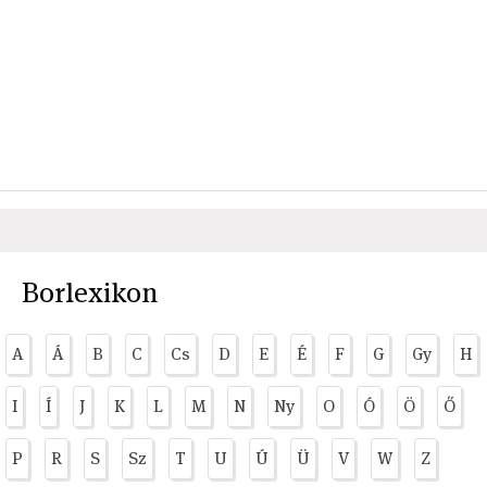
Borlexikon
A
Á
B
C
Cs
D
E
É
F
G
Gy
H
I
Í
J
K
L
M
N
Ny
O
Ó
Ö
Ő
P
R
S
Sz
T
U
Ú
Ü
V
W
Z