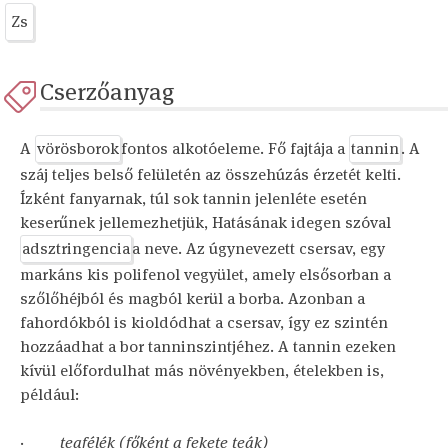
Zs
Cserzőanyag
A
vörösborok
fontos alkotóeleme. Fő fajtája a
tannin
. A
száj teljes belső felületén az összehúzás érzetét kelti.
Ízként fanyarnak, túl sok tannin jelenléte esetén
keserűnek jellemezhetjük, Hatásának idegen szóval
adsztringencia
a neve. Az úgynevezett csersav, egy
markáns kis polifenol vegyület, amely elsősorban a
szőlőhéjból és magból kerül a borba. Azonban a
fahordókból is kioldódhat a csersav, így ez szintén
hozzáadhat a bor tanninszintjéhez. A tannin ezeken
kívül előfordulhat más növényekben, ételekben is,
például:
·
teafélék (főként a fekete teák)