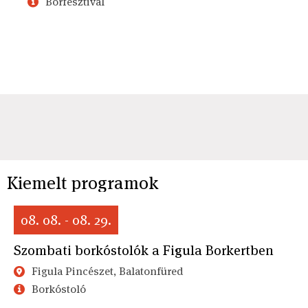
Borfesztivál
Kiemelt programok
08. 08. - 08. 29.
Szombati borkóstolók a Figula Borkertben
Figula Pincészet, Balatonfüred
Borkóstoló