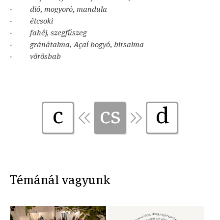
· dió, mogyoró, mandula
· étcsoki
· fahéj, szegfűszeg
· gránátalma, Açaí bogyó, birsalma
· vörösbab
c
cs
d
Témánál vagyunk