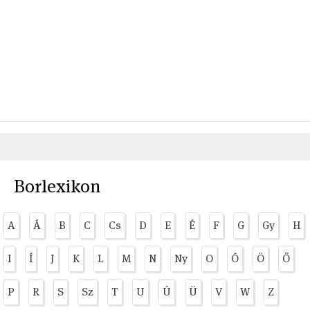
Borlexikon
A
Á
B
C
Cs
D
E
É
F
G
Gy
H
I
Í
J
K
L
M
N
Ny
O
Ó
Ö
Ő
P
R
S
Sz
T
U
Ú
Ü
V
W
Z