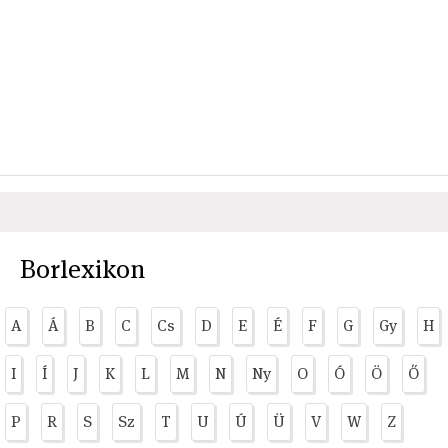
Borlexikon
A
Á
B
C
Cs
D
E
É
F
G
Gy
H
I
Í
J
K
L
M
N
Ny
O
Ó
Ö
Ő
P
R
S
Sz
T
U
Ú
Ü
V
W
Z